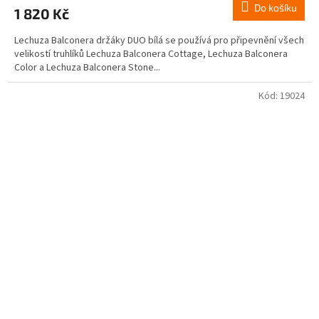
Do košíku
1 820 Kč
Lechuza Balconera držáky DUO bílá se používá pro připevnění všech
velikostí truhlíků Lechuza Balconera Cottage, Lechuza Balconera
Color a Lechuza Balconera Stone...
Kód:
19024