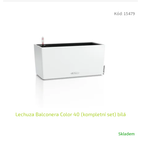
V
Kód:
15479
ý
p
i
s
p
r
o
d
u
k
t
ů
Lechuza Balconera Color 40 (kompletní set) bílá
Skladem