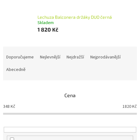
Lechuza Balconera držáky DUO černá
Skladem
1 820 Kč
Ř
a
Doporučujeme
Nejlevnější
Nejdražší
Nejprodávanější
z
e
Abecedně
n
í
p
Cena
r
o
348
Kč
1820
Kč
d
u
k
t
ů