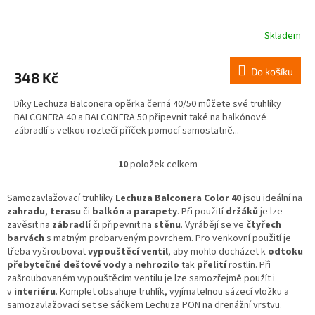
Skladem
Do košíku
348 Kč
Díky Lechuza Balconera opěrka černá 40/50 můžete své truhlíky
BALCONERA 40 a BALCONERA 50 připevnit také na balkónové
zábradlí s velkou roztečí příček pomocí samostatně...
10
položek celkem
O
v
l
Samozavlažovací truhlíky
Lechuza Balconera Color
40
jsou ideální na
á
zahradu
,
terasu
či
balkón
a
parapety
. Při použití
držáků
je lze
d
zavěsit na
zábradlí
či připevnit na
stěnu
. Vyrábějí se ve
čtyřech
a
barvách
s matným probarveným povrchem.
Pro venkovní použití je
c
třeba vyšroubovat
vypouštěcí ventil
, aby mohlo docházet k
odtoku
í
přebytečné dešťové vody
a
nehrozilo
tak
přelití
rostlin. Při
p
zašroubovaném vypouštěcím ventilu je lze samozřejmě použít i
r
v
interiéru
.
Komplet obsahuje truhlík, vyjímatelnou sázecí vložku a
v
samozavlažovací set se sáčkem Lechuza PON na drenážní vrstvu.