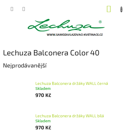
Přejít
NÁKUP
na
obsah
KOŠÍK
Lechuza Balconera Color 40
Nejprodávanější
Lechuza Balconera držáky WALL černá
Skladem
970 Kč
Lechuza Balconera držáky WALL bílá
Skladem
970 Kč