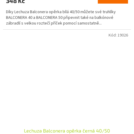
348 Kč
Díky Lechuza Balconera opěrka bílá 40/50 můžete své truhlíky
BALCONERA 40 a BALCONERA 50 připevnit také na balkónové
zábradlí s velkou roztečí příček pomocí samostatně...
Kód:
19026
Lechuza Balconera opěrka černá 40/50