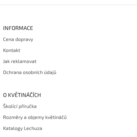
k
y
Z
v
á
ý
p
p
a
INFORMACE
i
t
s
Cena dopravy
í
u
Kontakt
Jak reklamovat
Ochrana osobních údajů
O KVĚTINÁČÍCH
Školící příručka
Rozměry a objemy květináčů
Katalogy Lechuza