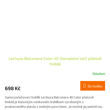
Lechuza Balconera Color 40 (kompletní set) pískově
hnědá
Skladem
Do košíku
698 Kč
Samozavlažovací truhlík Lechuza Balconera 40 Color pískově
hnědá je klasickým venkovním truhlíkem vyrobeným z
probarveného plastu s matným povrchem. Je možné jej umístit na...