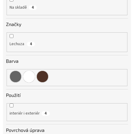
Na skladě
4
Značky
Lechuza
4
Barva
Použití
interiér i exteriér
4
Povrchová úprava