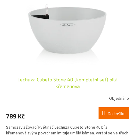
i
s
p
r
o
d
u
k
t
ů
Lechuza Cubeto Stone 40 (kompletní set) bílá
křemenová
Objednáno
Do košíku
789 Kč
Samozavlažovací květináč Lechuza Cubeto Stone 40 bílá
křemenová svým povrchem imituje umělý kámen. Vyrábí se ve třech