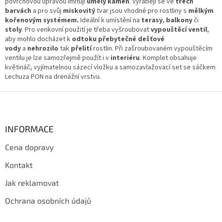
á
povrchovou úpravou imitují
umělý kámen
. Vyrábějí se ve
třech
d
barvách
a pro svůj
miskovitý
tvar jsou vhodné pro rostliny s
mělkým
a
kořenovým systémem.
Ideální k umístění na
terasy
,
balkony
či
c
stoly
. Pro venkovní použití je třeba vyšroubovat
vypouštěcí ventil
,
í
aby mohlo docházet k
odtoku přebytečné dešťové
p
vody
a
nehrozilo
tak
přelití
rostlin. Při zašroubovaném vypouštěcím
r
ventilu je lze samozřejmě použít i v
interiéru
. Komplet obsahuje
v
květináč, vyjímatelnou sázecí vložku a samozavlažovací set se sáčkem
k
Lechuza PON na drenážní vrstvu.
y
v
Z
ý
á
p
p
i
a
INFORMACE
s
t
u
Cena dopravy
í
Kontakt
Jak reklamovat
Ochrana osobních údajů