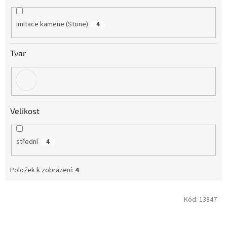
imitace kamene (Stone)
4
Tvar
Velikost
střední
4
Položek k zobrazení:
4
V
Kód:
13847
ý
p