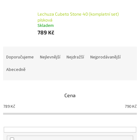
Lechuza Cubeto Stone 40 (kompletní set)
písková
Skladem
789 Kč
Ř
a
Doporučujeme
Nejlevnější
Nejdražší
Nejprodávanější
z
e
Abecedně
n
í
p
Cena
r
o
789
Kč
790
Kč
d
u
k
t
ů