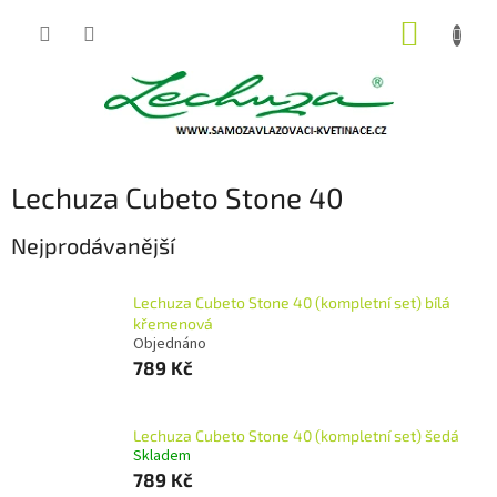
Přejít
NÁKUP
na
obsah
KOŠÍK
Lechuza Cubeto Stone 40
Nejprodávanější
Lechuza Cubeto Stone 40 (kompletní set) bílá
křemenová
Objednáno
789 Kč
Lechuza Cubeto Stone 40 (kompletní set) šedá
Skladem
789 Kč