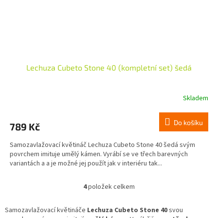
Lechuza Cubeto Stone 40 (kompletní set) šedá
Skladem
Do košíku
789 Kč
Samozavlažovací květináč Lechuza Cubeto Stone 40 šedá svým
povrchem imituje umělý kámen. Vyrábí se ve třech barevných
variantách a a je možné jej použít jak v interiéru tak...
4
položek celkem
O
v
l
Samozavlažovací květináče
Lechuza Cubeto Stone 40
svou