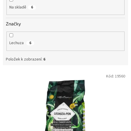
Na skladě
6
Značky
Lechuza
6
Položek k zobrazení:
6
V
Kód:
19560
ý
p
i
s
p
r
o
d