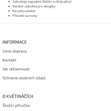
Zabraňuje napadení škůdci a růstu plísní
Vhodné zejména pro alergiky
Recyklovatelné
Přírodní suroviny
Z
á
p
a
INFORMACE
t
Cena dopravy
í
Kontakt
Jak reklamovat
Ochrana osobních údajů
O KVĚTINÁČÍCH
Školící příručka