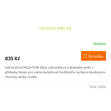
LECHUZA PON 30l
Skladem
Do košíku
835 Kč
Substrát LECHUZA PON 30l je substrátová a drenážní směs s
přídavky hnojiv pro samozavlažovací květináče Lechuza vhodná pro
všechny druhy rostlin.
Kód:
19542