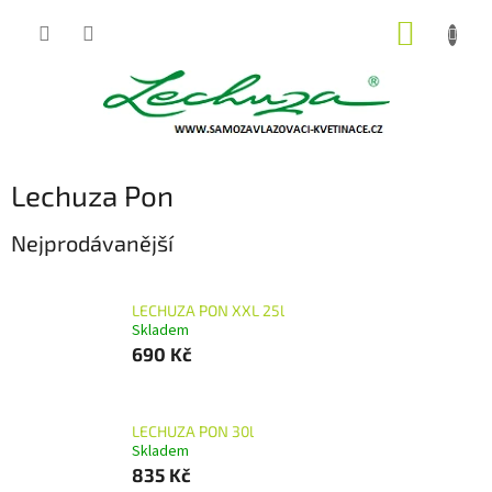
Přejít
NÁKUP
na
obsah
KOŠÍK
Lechuza Pon
Nejprodávanější
LECHUZA PON XXL 25l
Skladem
690 Kč
LECHUZA PON 30l
Skladem
835 Kč