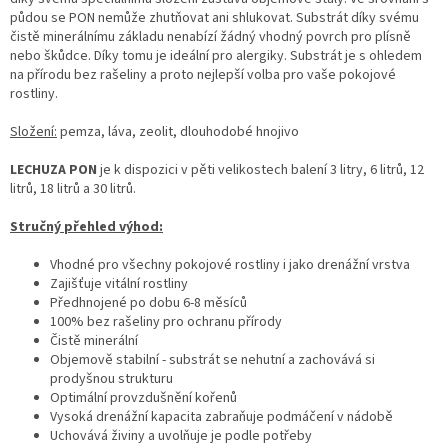
půdou se PON nemůže zhutňovat ani shlukovat. Substrát díky svému
čistě minerálnímu základu nenabízí žádný vhodný povrch pro plísně
nebo škůdce. Díky tomu je ideální pro alergiky. Substrát je s ohledem
na přírodu bez rašeliny a proto nejlepší volba pro vaše pokojové
rostliny.
Složení:
pemza, láva, zeolit, dlouhodobé hnojivo
LECHUZA PON
je k dispozici v pěti velikostech balení 3 litry, 6 litrů, 12
litrů, 18 litrů a 30 litrů.
Stručný přehled výhod:
Vhodné pro všechny pokojové rostliny i jako drenážní vrstva
Zajišťuje vitální rostliny
Předhnojené po dobu 6-8 měsíců
100% bez rašeliny pro ochranu přírody
Čistě minerální
Objemově stabilní - substrát se nehutní a zachovává si
prodyšnou strukturu
Optimální provzdušnění kořenů
Vysoká drenážní kapacita zabraňuje podmáčení v nádobě
Uchovává živiny a uvolňuje je podle potřeby