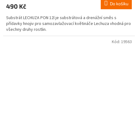
Do košíku
490 Kč
Substrát LECHUZA PON 12l je substrátová a drenážní směs s
přídavky hnojiv pro samozavlažovací květináče Lechuza vhodná pro
všechny druhy rostlin.
Kód:
19563