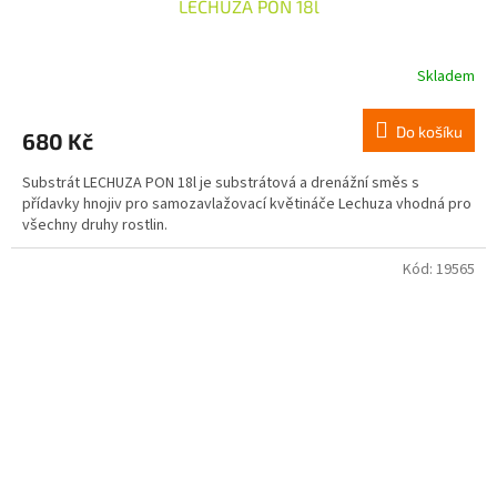
LECHUZA PON 18l
Skladem
Do košíku
680 Kč
Substrát LECHUZA PON 18l je substrátová a drenážní směs s
přídavky hnojiv pro samozavlažovací květináče Lechuza vhodná pro
všechny druhy rostlin.
Kód:
19565