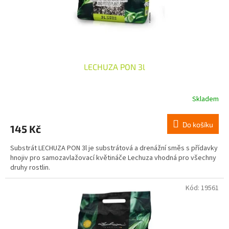
u
k
t
ů
LECHUZA PON 3l
Skladem
Do košíku
145 Kč
Substrát LECHUZA PON 3l je substrátová a drenážní směs s přídavky
hnojiv pro samozavlažovací květináče Lechuza vhodná pro všechny
druhy rostlin.
Kód:
19561