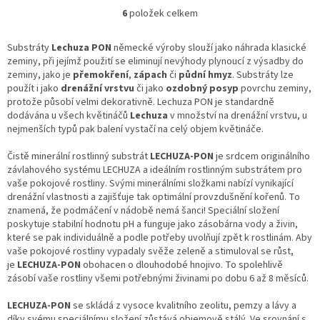
6
položek celkem
O
v
l
Substráty
Lechuza PON
německé výroby slouží jako náhrada klasické
á
zeminy, při jejímž použití se eliminují nevýhody plynoucí z výsadby do
d
zeminy, jako je
přemokření
,
zápach
či
půdní hmyz
. Substráty lze
a
použít i jako
drenážní vrstvu
či jako
ozdobný posyp
povrchu zeminy,
c
protože působí velmi dekorativně. Lechuza PON je standardně
í
dodávána u všech květináčů
Lechuza
v množství na drenážní vrstvu, u
p
nejmenších typů pak balení vystačí na celý objem květináče.
r
v
Čistě minerální rostlinný substrát
LECHUZA-PON
je srdcem originálního
k
závlahového systému LECHUZA a ideálním rostlinným substrátem pro
y
vaše pokojové rostliny. Svými minerálními složkami nabízí vynikající
v
drenážní vlastnosti a zajišťuje tak optimální provzdušnění kořenů. To
ý
znamená, že podmáčení v nádobě nemá šanci! Speciální složení
p
poskytuje stabilní hodnotu pH a funguje jako zásobárna vody a živin,
i
které se pak individuálně a podle potřeby uvolňují zpět k rostlinám. Aby
s
vaše pokojové rostliny vypadaly svěže zeleně a stimuloval se růst,
u
je
LECHUZA-PON
obohacen o dlouhodobé hnojivo. To spolehlivě
zásobí vaše rostliny všemi potřebnými živinami po dobu 6 až 8 měsíců.
LECHUZA-PON
se skládá z vysoce kvalitního zeolitu, pemzy a lávy a
díky svému speciálnímu složení zůstává objemově stálý. Ve srovnání s