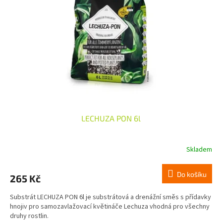
LECHUZA PON 6l
Skladem
Do košíku
265 Kč
Substrát LECHUZA PON 6l je substrátová a drenážní směs s přídavky
hnojiv pro samozavlažovací květináče Lechuza vhodná pro všechny
druhy rostlin.