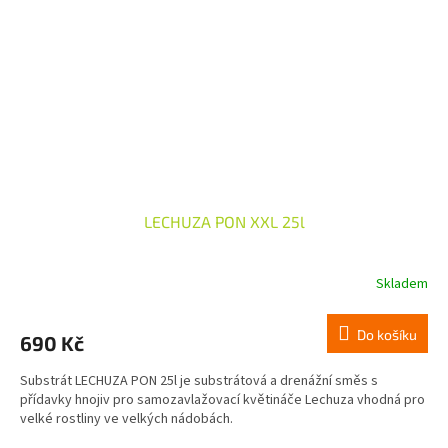
LECHUZA PON XXL 25l
Skladem
Do košíku
690 Kč
Substrát LECHUZA PON 25l je substrátová a drenážní směs s
přídavky hnojiv pro samozavlažovací květináče Lechuza vhodná pro
velké rostliny ve velkých nádobách.