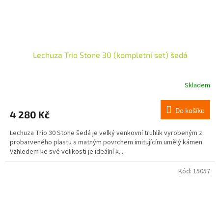
Lechuza Trio Stone 30 (kompletní set) šedá
Skladem
Do košíku
4 280 Kč
Lechuza Trio 30 Stone šedá je velký venkovní truhlík vyrobeným z
probarveného plastu s matným povrchem imitujícím umělý kámen.
Vzhledem ke své velikosti je ideální k...
Kód:
15057