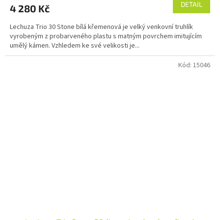
DETAIL
4 280 Kč
Lechuza Trio 30 Stone bílá křemenová je velký venkovní truhlík
vyrobeným z probarveného plastu s matným povrchem imitujícím
umělý kámen. Vzhledem ke své velikosti je...
Kód:
15046