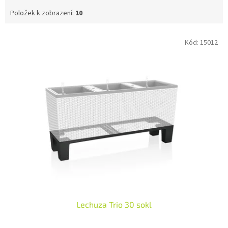
Položek k zobrazení:
10
V
Kód:
15012
ý
p
i
s
p
r
o
d
u
k
t
ů
Lechuza Trio 30 sokl