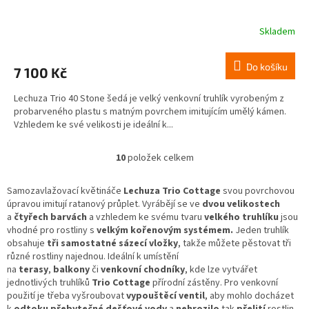
Skladem
Do košíku
7 100 Kč
Lechuza Trio 40 Stone šedá je velký venkovní truhlík vyrobeným z
probarveného plastu s matným povrchem imitujícím umělý kámen.
Vzhledem ke své velikosti je ideální k...
10
položek celkem
O
v
l
Samozavlažovací květináče
Lechuza Trio Cottage
svou povrchovou
á
úpravou imitují ratanový průplet. Vyrábějí se ve
dvou velikostech
d
a
čtyřech barvách
a vzhledem ke svému tvaru
velkého truhlíku
jsou
a
vhodné pro rostliny s
velkým kořenovým systémem.
Jeden truhlík
c
obsahuje
tři samostatné sázecí vložky
, takže můžete pěstovat tři
í
různé rostliny najednou. Ideální k umístění
p
na
terasy
,
balkony
či
venkovní chodníky
, kde lze vytvářet
r
jednotlivých truhlíků
Trio Cottage
přírodní zástěny. Pro venkovní
v
použití je třeba vyšroubovat
vypouštěcí ventil
, aby mohlo docházet
k
k
odtoku přebytečné dešťové vody
a
nehrozilo
tak
přelití
rostlin.