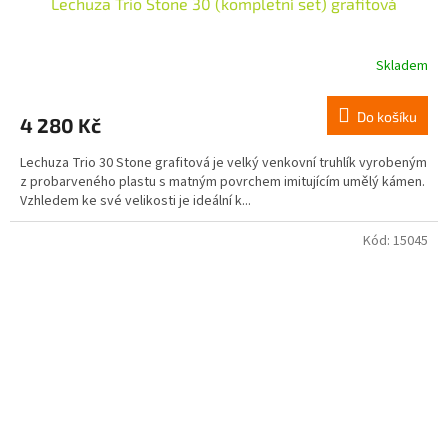
Lechuza Trio Stone 30 (kompletní set) grafitová
Skladem
Do košíku
4 280 Kč
Lechuza Trio 30 Stone grafitová je velký venkovní truhlík vyrobeným
z probarveného plastu s matným povrchem imitujícím umělý kámen.
Vzhledem ke své velikosti je ideální k...
Kód:
15045