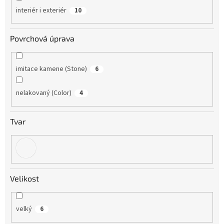
interiér i exteriér
10
Povrchová úprava
imitace kamene (Stone)
6
nelakovaný (Color)
4
Tvar
Velikost
velký
6