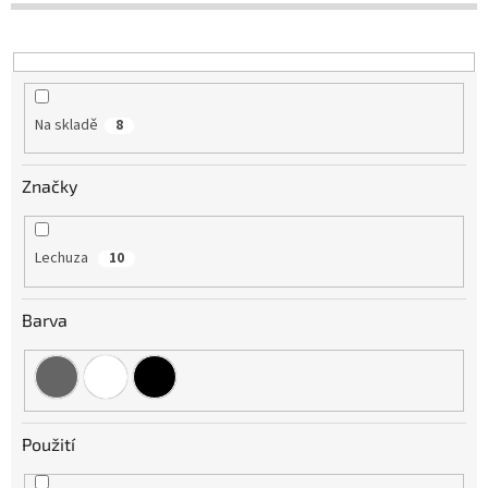
u
k
t
ů
Na skladě
8
Značky
Lechuza
10
Barva
Použití