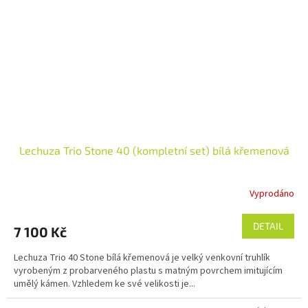
Lechuza Trio Stone 40 (kompletní set) bílá křemenová
Vyprodáno
DETAIL
7 100 Kč
Lechuza Trio 40 Stone bílá křemenová je velký venkovní truhlík
vyrobeným z probarveného plastu s matným povrchem imitujícím
umělý kámen. Vzhledem ke své velikosti je...