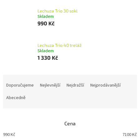
Lechuza Trio 30 sokl
Skladem
990 Kč
Lechuza Trio 40 treláž
Skladem
1 330 Kč
Ř
a
Doporučujeme
Nejlevnější
Nejdražší
Nejprodávanější
z
e
Abecedně
n
í
p
Cena
r
o
990
Kč
7100
Kč
d