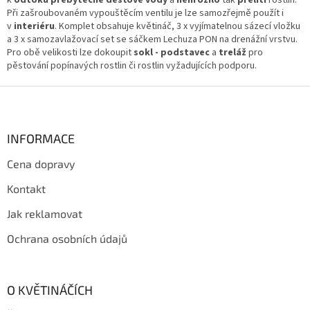
y
Při zašroubovaném vypouštěcím ventilu je lze samozřejmě použít i
v
v
interiéru
. Komplet obsahuje květináč, 3 x vyjímatelnou sázecí vložku
ý
a 3 x samozavlažovací set se sáčkem Lechuza PON na drenážní vrstvu.
p
Pro obě velikosti lze dokoupit
sokl - podstavec
a
treláž
pro
i
pěstování popínavých rostlin či rostlin vyžadujících podporu.
s
u
Z
á
p
a
INFORMACE
t
Cena dopravy
í
Kontakt
Jak reklamovat
Ochrana osobních údajů
O KVĚTINÁČÍCH