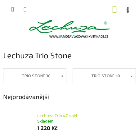
Přejít
NÁKUP
na
obsah
KOŠÍK
Lechuza Trio Stone
TRIO STONE 30
TRIO STONE 40
Nejprodávanější
Lechuza Trio 40 sokl
Skladem
1 220 Kč