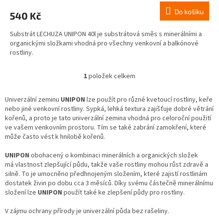
Do košíku
540 Kč
Substrát LECHUZA UNIPON 40l je substrátová směs s minerálními a
organickými složkami vhodná pro všechny venkovní a balkónové
rostliny.
1
položek celkem
O
v
l
Univerzální zeminu
UNIPON
lze použít pro různé kvetoucí rostliny, keře
á
nebo jiné venkovní rostliny. Sypká, lehká textura zajišťuje dobré větrání
d
kořenů, a proto je tato univerzální zemina vhodná pro celoroční použití
a
ve vašem venkovním prostoru. Tím se také zabrání zamokření, které
c
může často vést k hnilobě kořenů.
í
p
UNIPON
obohacený o kombinaci minerálních a organických složek
r
má
vlastnost zlepšující půdu, takže vaše rostliny mohou růst zdravě a
v
silně. To je umocněno předhnojeným složením, které zajistí rostlinám
k
dostatek živin po dobu cca 3 měsíců. Díky svému částečně minerálnímu
y
složení lze
UNIPON
použít také ke zlepšení půdy pro rostliny.
v
ý
V zájmu ochrany přírody je univerzální půda bez rašeliny.