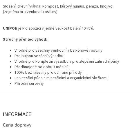
p
i
Složení:
dřevní vlákna, kompost, kůrový humus, pemza, hnojivo
s
(zejména pro venkovní rostliny)
u
UNIPON
je k dispozici v jedné velikost balení 40 litrů.
Stručný přehled výhod:
Vhodné pro všechny venkovní a balkónové rostliny
Pro bujnou sezónní výsadbu
Vhodné pro kompletní výsadbu a pro zlepšení zahradní půdy
Předhnojené po dobu 3 měsíců
100% bez rašeliny pro ochranu přírody
univerzální půda s minerálními a organickými složkami
Přírodní suroviny
Z
á
p
a
INFORMACE
t
Cena dopravy
í