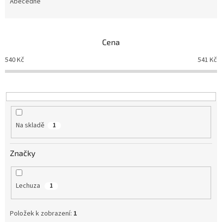
e
Abecedně
n
í
p
Cena
r
o
540
Kč
541
Kč
d
u
k
t
ů
Na skladě
1
Značky
Lechuza
1
Položek k zobrazení:
1