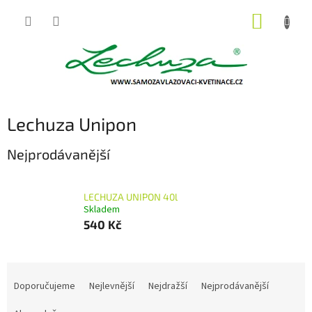
Přejít
NÁKUP
na
obsah
KOŠÍK
Lechuza Unipon
Nejprodávanější
LECHUZA UNIPON 40l
Skladem
540 Kč
Ř
a
Doporučujeme
Nejlevnější
Nejdražší
Nejprodávanější
z