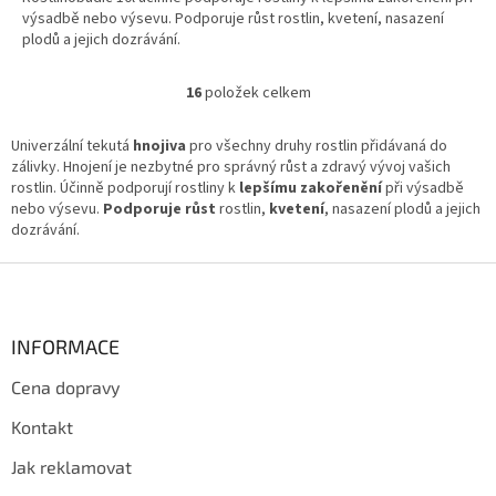
výsadbě nebo výsevu. Podporuje růst rostlin, kvetení, nasazení
plodů a jejich dozrávání.
16
položek celkem
O
v
l
Univerzální tekutá
hnojiva
pro všechny druhy rostlin přidávaná do
á
zálivky. Hnojení je nezbytné pro správný růst a zdravý vývoj vašich
d
rostlin. Účinně podporují rostliny k
lepšímu zakořenění
při výsadbě
a
nebo výsevu.
Podporuje
růst
rostlin,
kvetení
, nasazení plodů a jejich
c
dozrávání.
í
p
Z
r
á
v
p
k
a
INFORMACE
y
t
v
Cena dopravy
í
ý
p
Kontakt
i
s
Jak reklamovat
u