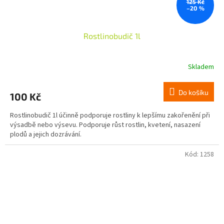
125 Kč
–20 %
Rostlinobudič 1l
Skladem
Do košíku
100 Kč
Rostlinobudič 1l účinně podporuje rostliny k lepšímu zakořenění při
výsadbě nebo výsevu. Podporuje růst rostlin, kvetení, nasazení
plodů a jejich dozrávání.
Kód:
1258