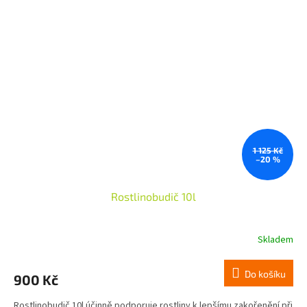
1 125 Kč
–20 %
Rostlinobudič 10l
Skladem
Do košíku
900 Kč
Rostlinobudič 10l účinně podporuje rostliny k lepšímu zakořenění při