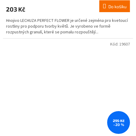
Do košíku
203 Kč
Hnojivo LECHUZA PERFECT FLOWER je určené zejména pro kvetoucí
rostliny pro podporu tvorby květů. Je vyrobeno ve formě
rozpustných granulí, které se pomalu rozpouštějí...
Kód:
19607
295 Kč
–20 %