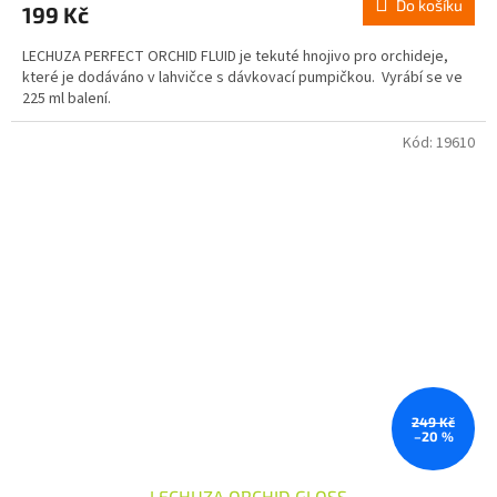
Do košíku
199 Kč
LECHUZA PERFECT ORCHID FLUID je tekuté hnojivo pro orchideje,
které je dodáváno v lahvičce s dávkovací pumpičkou. Vyrábí se ve
225 ml balení.
Kód:
19610
249 Kč
–20 %
LECHUZA ORCHID GLOSS