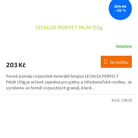
254 Kč
–20 %
LECHUZA PERFECT PALM 150g
Skladem
Do košíku
203 Kč
Pevné pomalu rozpustné minerální hnojivo LECHUZA PERFECT
PALM 150g je určené zejména pro palmy a středomořské rostliny. Je
vyrobeno ve formě rozpustných granulí, které...
Kód:
19629