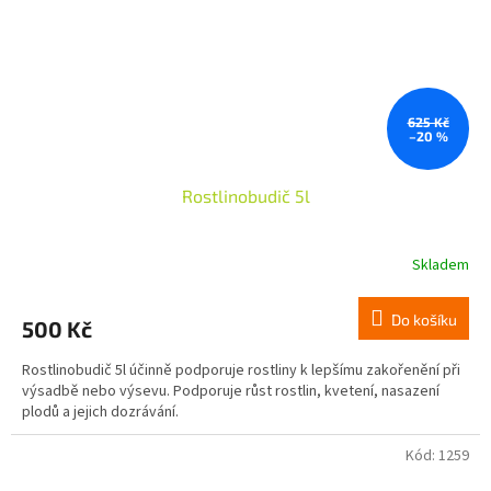
625 Kč
–20 %
Rostlinobudič 5l
Skladem
Do košíku
500 Kč
Rostlinobudič 5l účinně podporuje rostliny k lepšímu zakořenění při
výsadbě nebo výsevu. Podporuje růst rostlin, kvetení, nasazení
plodů a jejich dozrávání.
Kód:
1259