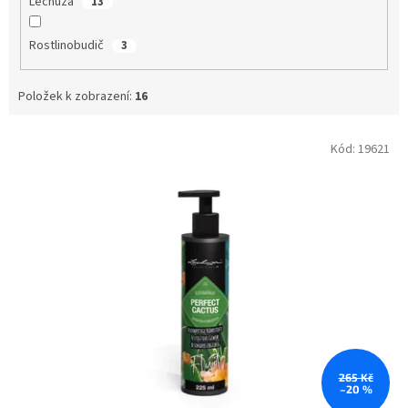
Lechuza
13
Rostlinobudič
3
Položek k zobrazení:
16
V
Kód:
19621
ý
p
i
s
p
r
o
d
u
k
t
ů
265 Kč
–20 %