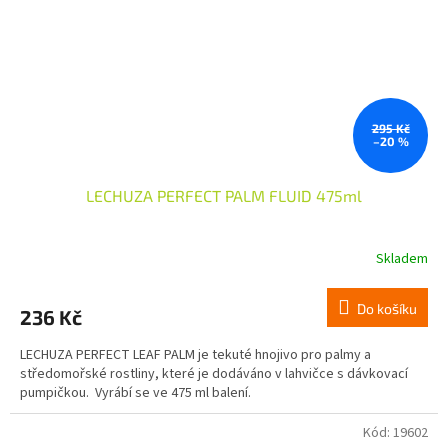
295 Kč
–20 %
LECHUZA PERFECT PALM FLUID 475ml
Skladem
Do košíku
236 Kč
LECHUZA PERFECT LEAF PALM je tekuté hnojivo pro palmy a
středomořské rostliny, které je dodáváno v lahvičce s dávkovací
pumpičkou. Vyrábí se ve 475 ml balení.
Kód:
19602