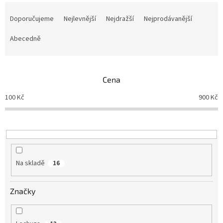
Ř
a
Doporučujeme
Nejlevnější
Nejdražší
Nejprodávanější
z
e
Abecedně
n
í
p
Cena
r
o
100
Kč
900
Kč
d
u
k
t
ů
Na skladě
16
Značky