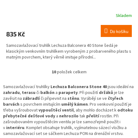
Skladem
Do košíku
835 Kč
Samozavlažovací truhlík Lechuza Balconera 40 Stone šedá je
klasickým venkovním truhlíkem vyrobeným z probarveného plastu s
matným povrchem, který věrně imituje přírodní...
10
položek celkem
O
v
l
Samozavlažovací truhlíky
Lechuza Balconera Stone
40
jsou ideální na
á
zahradu
,
terasu
či
balkón
a
parapety
. Při použití
držáků
je lze
d
zavěsit na
zábradlí
či připevnit na
stěnu
. Vyrábějí se ve
čtyřech
a
barvách
s povrchem imitujícím
umělý kámen
.
Pro venkovní použití je
c
třeba vyšroubovat
vypouštěcí ventil
, aby mohlo docházet k
odtoku
í
přebytečné dešťové vody
a
nehrozilo
tak
přelití
rostlin. Při
p
zašroubovaném vypouštěcím ventilu je lze samozřejmě použít i
r
v
interiéru
.
Komplet obsahuje truhlík, vyjímatelnou sázecí vložku a
v
samozavlažovací set se sáčkem Lechuza PON na drenážní vrstvu.