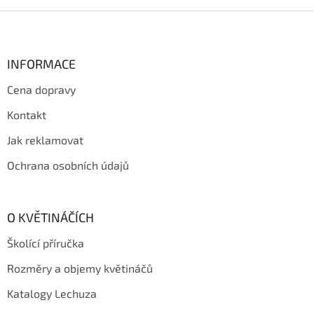
k
y
Z
v
á
ý
p
p
a
INFORMACE
i
t
s
Cena dopravy
í
u
Kontakt
Jak reklamovat
Ochrana osobních údajů
O KVĚTINÁČÍCH
Školící příručka
Rozměry a objemy květináčů
Katalogy Lechuza