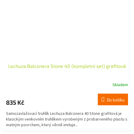
Lechuza Balconera Stone 40 (kompletní set) grafitová
Skladem
Do košíku
835 Kč
Samozavlažovací truhlík Lechuza Balconera 40 Stone grafitová je
klasickým venkovním truhlíkem vyrobeným z probarveného plastu s
matným povrchem, který věrně imituje...