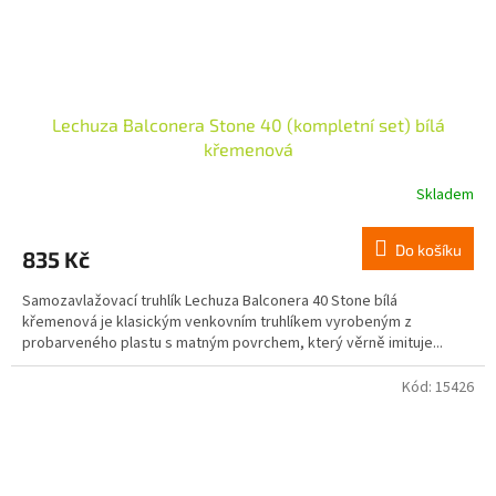
Lechuza Balconera Stone 40 (kompletní set) bílá
křemenová
Skladem
Do košíku
835 Kč
Samozavlažovací truhlík Lechuza Balconera 40 Stone bílá
křemenová je klasickým venkovním truhlíkem vyrobeným z
probarveného plastu s matným povrchem, který věrně imituje...
Kód:
15426