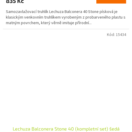
835 Kč
Samozavlažovací truhlík Lechuza Balconera 40 Stone písková je
klasickým venkovním truhlíkem vyrobeným z probarveného plastu s
matným povrchem, který věrně imituje přírodní...
Kód:
15434
Lechuza Balconera Stone 40 (kompletní set) šedá