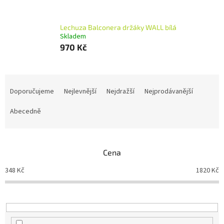
Lechuza Balconera držáky WALL bílá
Skladem
970 Kč
Ř
a
Doporučujeme
Nejlevnější
Nejdražší
Nejprodávanější
z
e
Abecedně
n
í
p
Cena
r
o
348
Kč
1820
Kč
d
u
k
t
ů