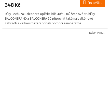
Do košíku
348 Kč
Díky Lechuza Balconera opěrka bílá 40/50 můžete své truhlíky
BALCONERA 40 a BALCONERA 50 připevnit také na balkónové
zábradlí s velkou roztečí příček pomocí samostatně...
Kód:
19026