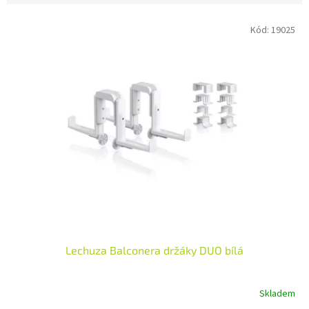
V
Kód:
19025
ý
p
i
s
p
r
o
d
u
k
t
ů
Lechuza Balconera držáky DUO bílá
Skladem