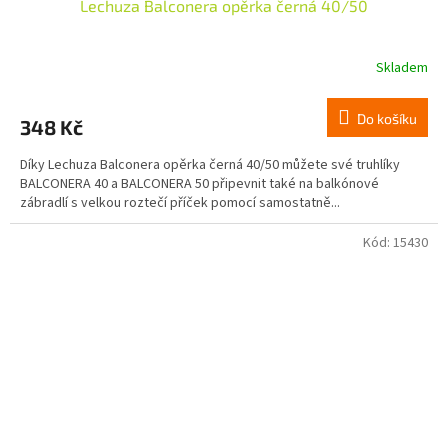
Lechuza Balconera opěrka černá 40/50
Skladem
Do košíku
348 Kč
Díky Lechuza Balconera opěrka černá 40/50 můžete své truhlíky
BALCONERA 40 a BALCONERA 50 připevnit také na balkónové
zábradlí s velkou roztečí příček pomocí samostatně...
Kód:
15430