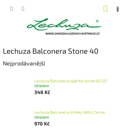
Přejít
NÁKUP
na
obsah
KOŠÍK
Lechuza Balconera Stone 40
Nejprodávanější
Lechuza Balconera opěrka černá 40/50
Skladem
348 Kč
Lechuza Balconera držáky WALL černá
Skladem
970 Kč