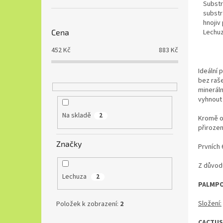
Substr
substr
hnojiv
Lechuz
Cena
subtro
452
Kč
883
Kč
Ideální 
bez raš
mineráln
vyhnout 
Na skladě
2
Kromě or
přirozen
Značky
Prvních
Z důvodu
Lechuza
2
PALMP
Složení:
Položek k zobrazení:
2
CACTU