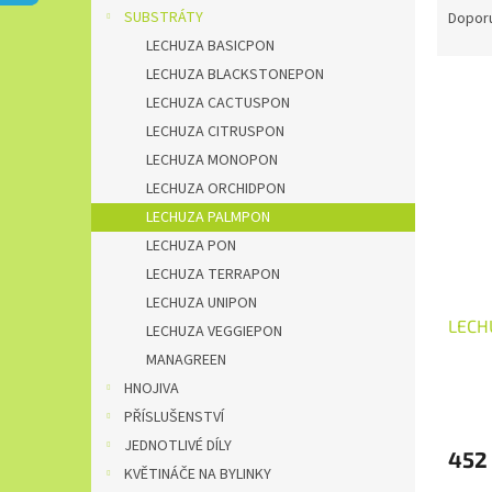
n
a
SUBSTRÁTY
Dopor
e
z
LECHUZA BASICPON
l
e
LECHUZA BLACKSTONEPON
V
n
LECHUZA CACTUSPON
ý
í
LECHUZA CITRUSPON
p
p
i
r
LECHUZA MONOPON
s
o
LECHUZA ORCHIDPON
p
d
LECHUZA PALMPON
r
u
LECHUZA PON
o
k
LECHUZA TERRAPON
d
t
LECHUZA UNIPON
u
ů
LECH
k
LECHUZA VEGGIEPON
t
MANAGREEN
ů
HNOJIVA
PŘÍSLUŠENSTVÍ
JEDNOTLIVÉ DÍLY
452
KVĚTINÁČE NA BYLINKY