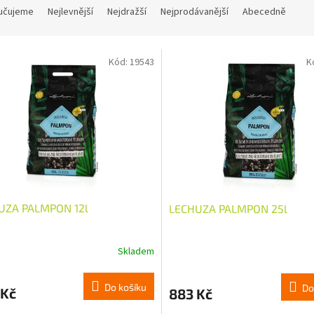
učujeme
Nejlevnější
Nejdražší
Nejprodávanější
Abecedně
Kód:
19543
K
UZA PALMPON 12l
LECHUZA PALMPON 25l
Skladem
Do košíku
Do
 Kč
883 Kč