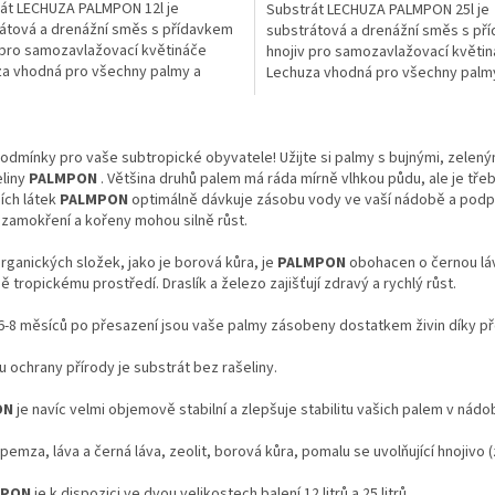
át LECHUZA PALMPON 12l je
Substrát LECHUZA PALMPON 25l je
átová a drenážní směs s přídavkem
substrátová a drenážní směs s př
 pro samozavlažovací květináče
hnojiv pro samozavlažovací květi
a vhodná pro všechny palmy a
Lechuza vhodná pro všechny palm
pické rostliny.
subtropické rostliny.
O
v
podmínky pro vaše subtropické obyvatele! Užijte si palmy s bujnými, zelen
l
eliny
PALMPON
. Většina druhů palem má ráda mírně vlhkou půdu, ale je t
á
ích látek
PALMPON
optimálně dávkuje zásobu vody ve vaší nádobě a podp
d
zamokření a kořeny mohou silně růst.
a
c
ganických složek, jako je borová kůra, je
PALMPON
obohacen o černou láv
í
ě tropickému prostředí. Draslík a železo zajišťují zdravý a rychlý růst.
p
r
 6-8 měsíců po přesazení jsou vaše palmy zásobeny dostatkem živin díky p
v
k
 ochrany přírody je substrát bez rašeliny.
y
v
ON
je navíc velmi objemově stabilní a zlepšuje stabilitu vašich palem v nádo
ý
p
pemza, láva a černá láva, zeolit, borová kůra, pomalu se uvolňující hnojivo
i
s
SPON
je k dispozici ve dvou velikostech balení 12 litrů a 25 litrů.