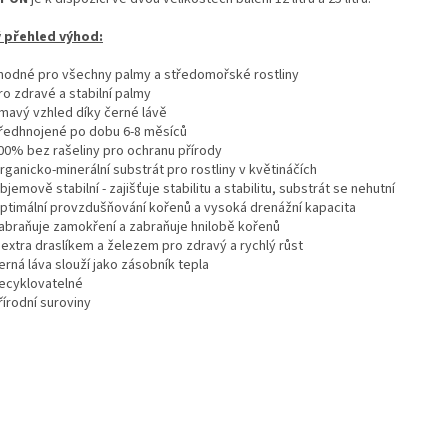
u
 přehled výhod:
hodné pro všechny palmy a středomořské rostliny
ro zdravé a stabilní palmy
mavý vzhled díky černé lávě
ředhnojené po dobu 6-8 měsíců
00% bez rašeliny pro ochranu přírody
rganicko-minerální substrát pro rostliny v květináčích
bjemově stabilní - zajišťuje stabilitu a stabilitu, substrát se nehutní
ptimální provzdušňování kořenů a vysoká drenážní kapacita
abraňuje zamokření a zabraňuje hnilobě kořenů
 extra draslíkem a železem pro zdravý a rychlý růst
erná láva slouží jako zásobník tepla
ecyklovatelné
řírodní suroviny