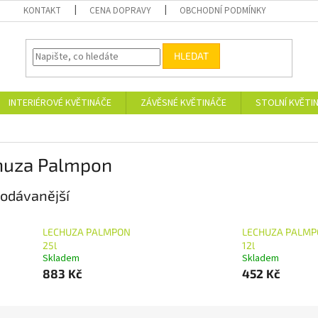
KONTAKT
CENA DOPRAVY
OBCHODNÍ PODMÍNKY
HLEDAT
INTERIÉROVÉ KVĚTINÁČE
ZÁVĚSNÉ KVĚTINÁČE
STOLNÍ KVĚTI
huza Palmpon
odávanější
LECHUZA PALMPON
LECHUZA PALM
25l
12l
Skladem
Skladem
883 Kč
452 Kč