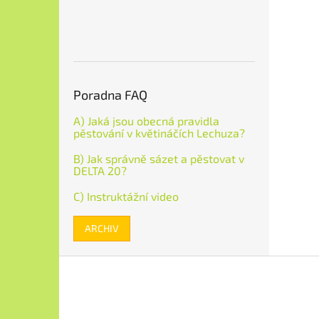
Poradna FAQ
A) Jaká jsou obecná pravidla
pěstování v květináčích Lechuza?
B) Jak správně sázet a pěstovat v
DELTA 20?
C) Instruktážní video
ARCHIV
Z
á
p
a