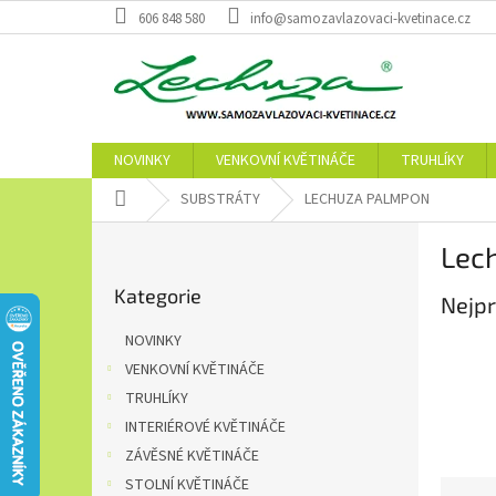
Přejít
606 848 580
info@samozavlazovaci-kvetinace.cz
na
obsah
NOVINKY
VENKOVNÍ KVĚTINÁČE
TRUHLÍKY
Domů
SUBSTRÁTY
LECHUZA PALMPON
P
Lec
o
Přeskočit
s
Kategorie
kategorie
Nejpr
t
r
NOVINKY
a
VENKOVNÍ KVĚTINÁČE
n
TRUHLÍKY
n
í
INTERIÉROVÉ KVĚTINÁČE
p
ZÁVĚSNÉ KVĚTINÁČE
a
STOLNÍ KVĚTINÁČE
Ř