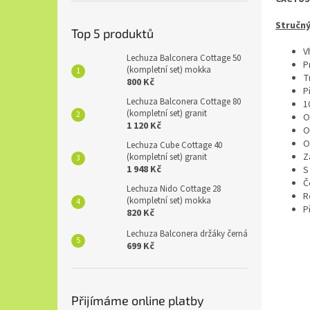
Stručný
Top 5 produktů
V
Lechuza Balconera Cottage 50
P
(kompletní set) mokka
T
800 Kč
P
Lechuza Balconera Cottage 80
1
(kompletní set) granit
O
1 120 Kč
O
O
Lechuza Cube Cottage 40
Z
(kompletní set) granit
1 948 Kč
S
Č
Lechuza Nido Cottage 28
R
(kompletní set) mokka
P
820 Kč
Lechuza Balconera držáky černá
699 Kč
Přijímáme online platby