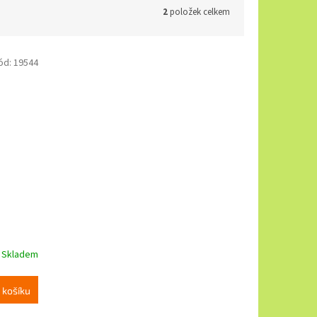
2
položek celkem
ód:
19544
Skladem
 košíku