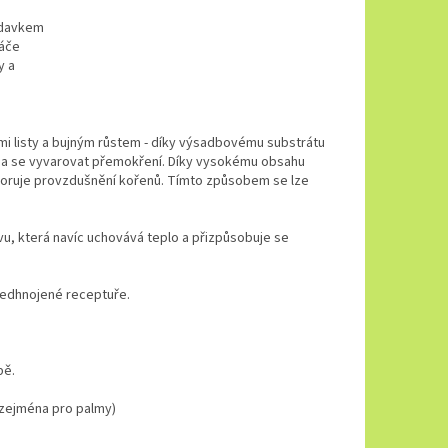
ídavkem
náče
y a
ými listy a bujným růstem - díky výsadbovému substrátu
řeba se vyvarovat přemokření. Díky vysokému obsahu
oruje provzdušnění kořenů. Tímto způsobem se lze
u, která navíc uchovává teplo a přizpůsobuje se
ředhnojené receptuře.
bě.
 (zejména pro palmy)