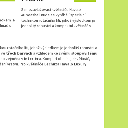
o
Samozavlažovací květináče Havalo
40 seashell nude se vyrábějí speciální
ledkem je
technikou rotačního lití, jehož výsledkem je
tináč s
jednolitý robustní a kompaktní květináč s
matným povrchem...
kou rotačního lití, jehož výsledkem je jednolitý robustní a
e ve
třech barvách
a vzhledem ke svému
sloupovitému
učeno zejména v
interiéru
.
Komplet obsahuje květináč,
žní vrstvu. Pro květináče
Lechuza Havalo Luxury