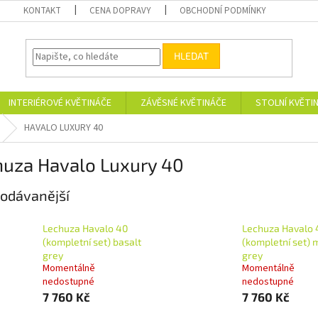
KONTAKT
CENA DOPRAVY
OBCHODNÍ PODMÍNKY
HLEDAT
INTERIÉROVÉ KVĚTINÁČE
ZÁVĚSNÉ KVĚTINÁČE
STOLNÍ KVĚTI
HAVALO LUXURY 40
huza Havalo Luxury 40
odávanější
Lechuza Havalo 40
Lechuza Havalo 
(kompletní set) basalt
(kompletní set)
grey
grey
Momentálně
Momentálně
nedostupné
nedostupné
7 760 Kč
7 760 Kč