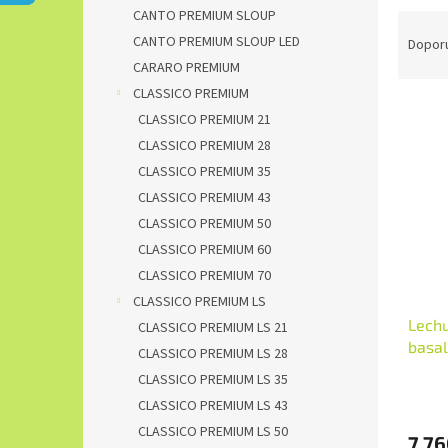
n
CANTO PREMIUM SLOUP
Ř
e
a
CANTO PREMIUM SLOUP LED
Dopor
l
z
CARARO PREMIUM
e
CLASSICO PREMIUM
V
n
CLASSICO PREMIUM 21
ý
í
CLASSICO PREMIUM 28
p
p
CLASSICO PREMIUM 35
i
r
s
o
CLASSICO PREMIUM 43
p
d
CLASSICO PREMIUM 50
r
u
CLASSICO PREMIUM 60
o
k
CLASSICO PREMIUM 70
d
t
CLASSICO PREMIUM LS
u
ů
Lechu
k
CLASSICO PREMIUM LS 21
basal
t
CLASSICO PREMIUM LS 28
ů
CLASSICO PREMIUM LS 35
CLASSICO PREMIUM LS 43
CLASSICO PREMIUM LS 50
7 76