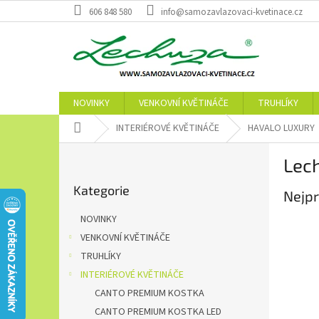
Přejít
606 848 580
info@samozavlazovaci-kvetinace.cz
na
obsah
NOVINKY
VENKOVNÍ KVĚTINÁČE
TRUHLÍKY
Domů
INTERIÉROVÉ KVĚTINÁČE
HAVALO LUXURY
P
Lec
o
Přeskočit
s
Kategorie
kategorie
Nejpr
t
r
NOVINKY
a
VENKOVNÍ KVĚTINÁČE
n
TRUHLÍKY
n
í
INTERIÉROVÉ KVĚTINÁČE
p
CANTO PREMIUM KOSTKA
a
CANTO PREMIUM KOSTKA LED