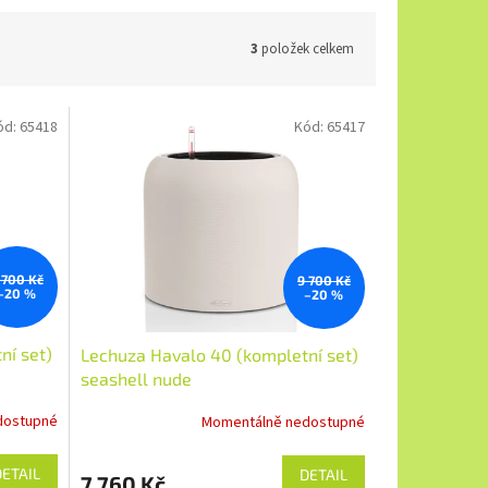
3
položek celkem
ód:
65418
Kód:
65417
 700 Kč
9 700 Kč
–20 %
–20 %
ní set)
Lechuza Havalo 40 (kompletní set)
seashell nude
dostupné
Momentálně nedostupné
DETAIL
DETAIL
7 760 Kč