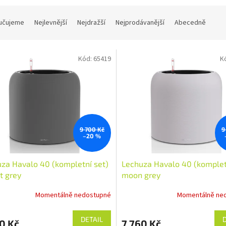
učujeme
Nejlevnější
Nejdražší
Nejprodávanější
Abecedně
Kód:
65419
K
9 700 Kč
9
–20 %
za Havalo 40 (kompletní set)
Lechuza Havalo 40 (komplet
t grey
moon grey
Momentálně nedostupné
Momentálně ne
DETAIL
0 Kč
7 760 Kč