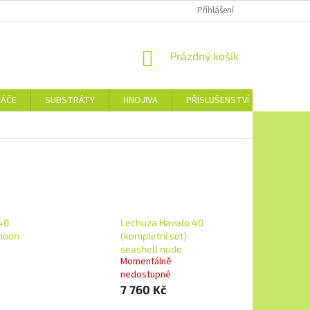
Přihlášení
NÁKUPNÍ
Prázdný košík
KOŠÍK
NÁČE
SUBSTRÁTY
HNOJIVA
PŘÍSLUŠENSTVÍ
JEDNOTL
40
Lechuza Havalo 40
 moon
(kompletní set)
seashell nude
Momentálně
nedostupné
7 760 Kč