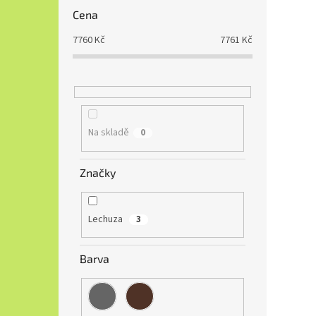
Cena
7760
Kč
7761
Kč
Na skladě
0
Značky
Lechuza
3
Barva