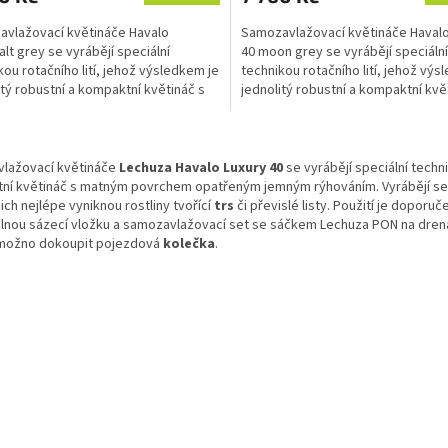
vlažovací květináče Havalo
Samozavlažovací květináče Haval
alt grey se vyrábějí speciální
40 moon grey se vyrábějí speciální
kou rotačního lití, jehož výsledkem je
technikou rotačního lití, jehož výs
itý robustní a kompaktní květináč s
jednolitý robustní a kompaktní kvě
m povrchem...
matným povrchem...
O
v
lažovací květináče
Lechuza Havalo Luxury
40
se vyrábějí speciální techni
l
ní květináč s matným povrchem opatřeným jemným rýhováním
. Vyrábějí s
á
nich nejlépe vyniknou rostliny tvořící
trs
či převislé listy. Použití je dopor
d
elnou sázecí vložku a samozavlažovací set se sáčkem Lechuza PON na drená
a
 možno dokoupit pojezdová
kolečka
.
c
í
p
r
v
k
y
v
ý
p
i