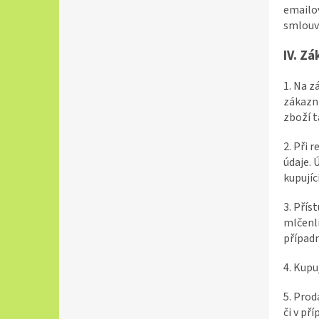
emailo
smlouva
IV. Zá
1. Na z
zákazni
zboží t
2. Při 
údaje. 
kupujíc
3. Přís
mlčenli
případn
4. Kupu
5. Prod
či v př