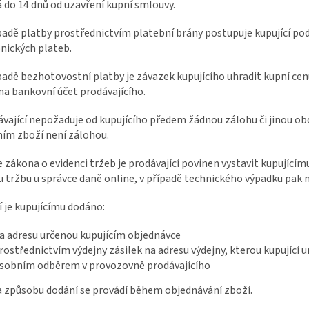
 do 14 dnů od uzavření kupní smlouvy.
ípadě platby prostřednictvím platební brány postupuje kupující p
nických plateb.
ípadě bezhotovostní platby je závazek kupujícího uhradit kupní c
na bankovní účet prodávajícího.
ávající nepožaduje od kupujícího předem žádnou zálohu či jinou o
ním zboží není zálohou.
e zákona o evidenci tržeb je prodávající povinen vystavit kupující
u tržbu u správce daně online, v případě technického výpadku pak 
í je kupujícímu dodáno:
a adresu určenou kupujícím objednávce
rostřednictvím výdejny zásilek na adresu výdejny, kterou kupující ur
sobním odběrem v provozovně prodávajícího
a způsobu dodání se provádí během objednávání zboží.