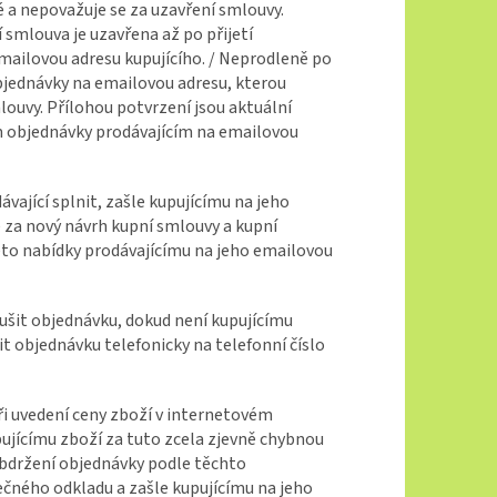
é a nepovažuje se za uzavření smlouvy.
smlouva je uzavřena až po přijetí
mailovou adresu kupujícího. / Neprodleně po
bjednávky na emailovou adresu, kterou
mlouvy. Přílohou potvrzení jsou aktuální
m objednávky prodávajícím na emailovou
vající splnit, zašle kupujícímu na jeho
za nový návrh kupní smlouvy a kupní
éto nabídky prodávajícímu na jeho emailovou
rušit objednávku, dokud není kupujícímu
t objednávku telefonicky na telefonní číslo
při uvedení ceny zboží v internetovém
ujícímu zboží za tuto zcela zjevně chybnou
obdržení objednávky podle těchto
ečného odkladu a zašle kupujícímu na jeho