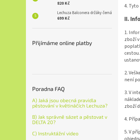
820 Kč
4. Tyto
Lechuza Balconera držáky černá
II. In
699 Kč
1. Info
zboží v
Přijímáme online platby
poplatk
cestou.
ustanov
2. Vešk
není po
Poradna FAQ
3. V in
náklade
A) Jaká jsou obecná pravidla
pěstování v květináčích Lechuza?
zboží d
B) Jak správně sázet a pěstovat v
4. Příp
DELTA 20?
5. V př
C) Instruktážní video
objedná