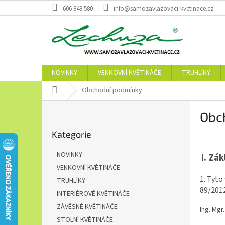
Přejít
606 848 580
info@samozavlazovaci-kvetinace.cz
na
obsah
NOVINKY
VENKOVNÍ KVĚTINÁČE
TRUHLÍKY
Domů
Obchodní podmínky
P
Obc
o
Přeskočit
s
Kategorie
kategorie
t
r
NOVINKY
I.
Zák
a
VENKOVNÍ KVĚTINÁČE
n
1. Tyto
TRUHLÍKY
n
89/2012
í
INTERIÉROVÉ KVĚTINÁČE
p
ZÁVĚSNÉ KVĚTINÁČE
Ing. Mgr
a
STOLNÍ KVĚTINÁČE