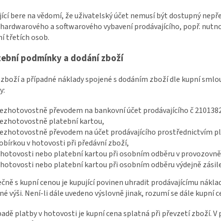
jící bere na vědomí, že uživatelský účet nemusí být dostupný nep
 hardwarového a softwarového vybavení prodávajícího, popř. nut
í třetích osob.
atební podmínky a dodání zboží
 zboží a případné náklady spojené s dodáním zboží dle kupní smlou
y:
ezhotovostně převodem na bankovní účet prodávajícího č
210138
ezhotovostně platební kartou,
ezhotovostně převodem na účet prodávajícího prostřednictvím pl
obírkou v hotovosti při předávní zboží,
 hotovosti nebo platební kartou při osobním odběru v provozovně
 hotovosti nebo platební kartou při osobním odběru výdejně zásil
ečně s kupní cenou je kupující povinen uhradit prodávajícímu nákl
é výši. Není-li dále uvedeno výslovně jinak, rozumí se dále kupní 
ípadě platby v hotovosti je kupní cena splatná při převzetí zboží. 