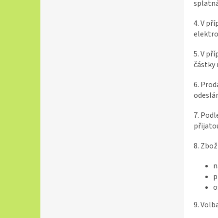
splatná
4. V př
elektro
5. V př
částky 
6. Prod
odeslá
7. Podl
přijato
8. Zbož
n
p
o
9. Volb