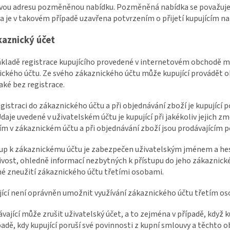
vou adresu pozměněnou nabídku. Pozměněná nabídka se považuje 
 je v takovém případě uzavřena potvrzením o přijetí kupujícím na
kaznický účet
ákladě registrace kupujícího provedené v internetovém obchodě m
ckého účtu. Ze svého zákaznického účtu může kupující provádět o
aké bez registrace.
registraci do zákaznického účtu a při objednávání zboží je kupující
Údaje uvedené v uživatelském účtu je kupující při jakékoliv jejich 
ím v zákaznickém účtu a při objednávání zboží jsou prodávajícím 
tup k zákaznickému účtu je zabezpečen uživatelským jménem a hes
vost, ohledně informací nezbytných k přístupu do jeho zákaznick
é zneužití zákaznického účtu třetími osobami.
jící není oprávněn umožnit využívání zákaznického účtu třetím o
ávající může zrušit uživatelský účet, a to zejména v případě, když k
ípadě, kdy kupující poruší své povinnosti z kupní smlouvy a těchto