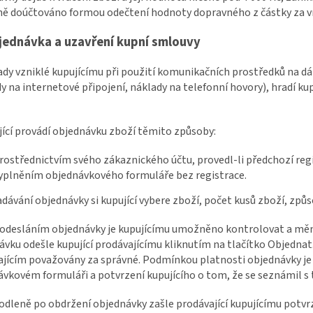
ně doúčtováno formou odečtení hodnoty dopravného z částky za v
Objednávka a uzavření kupní smlouvy
ady vzniklé kupujícímu při použití komunikačních prostředků na dá
y na internetové připojení, náklady na telefonní hovory), hradí kup
jící provádí objednávku zboží těmito způsoby:
rostřednictvím svého zákaznického účtu, provedl-li předchozí reg
yplněním objednávkového formuláře bez registrace.
zadávání objednávky si kupující vybere zboží, počet kusů zboží, způ
 odesláním objednávky je kupujícímu umožněno kontrolovat a měnit
vku odešle kupující prodávajícímu kliknutím na tlačítko Objednat
jícím považovány za správné. Podmínkou platnosti objednávky je 
ávkovém formuláři a potvrzení kupujícího o tom, že se seznámil
odleně po obdržení objednávky zašle prodávající kupujícímu potv