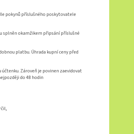
odle pokynů příslušného poskytovatele
enu splněn okamžikem připsání příslušné
bdobnou platbu. Úhrada kupní ceny před
mu účtenku. Zároveň je povinen zaevidovat
nejpozději do 48 hodin
čil,