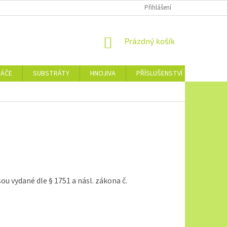
Přihlášení
NÁKUPNÍ
Prázdný košík
KOŠÍK
NÁČE
SUBSTRÁTY
HNOJIVA
PŘÍSLUŠENSTVÍ
JEDNOTL
jsou vydané dle § 1751 a násl. zákona č.