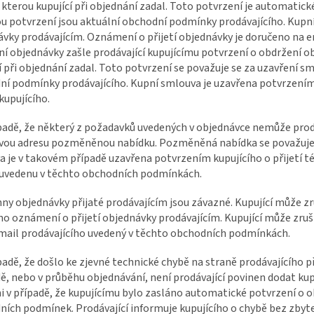
 kterou kupující při objednání zadal. Toto potvrzení je automatick
u potvrzení jsou aktuální obchodní podmínky prodávajícího. Kupní 
vky prodávajícím. Oznámení o přijetí objednávky je doručeno na e
í objednávky zašle prodávající kupujícímu potvrzení o obdržení o
í při objednání zadal. Toto potvrzení se považuje se za uzavření s
ní podmínky prodávajícího. Kupní smlouva je uzavřena potvrzení
kupujícího.
ípadě, že některý z požadavků uvedených v objednávce nemůže prodá
vou adresu pozměněnou nabídku. Pozměněná nabídka se považuje 
 je v takovém případě uzavřena potvrzením kupujícího o přijetí t
 uvedenu v těchto obchodních podmínkách.
hny objednávky přijaté prodávajícím jsou závazné. Kupující může z
o oznámení o přijetí objednávky prodávajícím. Kupující může zruši
mail prodávajícího uvedený v těchto obchodních podmínkách.
ípadě, že došlo ke zjevné technické chybě na straně prodávajícího 
, nebo v průběhu objednávání, není prodávající povinen dodat kup
i v případě, že kupujícímu bylo zasláno automatické potvrzení o 
ích podmínek. Prodávající informuje kupujícího o chybě bez zbyt