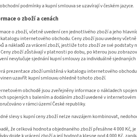
 obchodní podmínky a kupní smlouva se uzavírají v českém jazyce.
formace o zboží a cenách
rmace o zboží, včetně uvedení cen jednotlivého zboží a jeho hlavní
 katalogu internetového obchodu. Ceny zboží jsou uvedeny včetně 
ů a nákladů za vrácení zboží, jestliže toto zboží ze své podstat
 Ceny zboží zůstávají v platnosti po dobu, po kterou jsou zobraz
ení nevylučuje sjednání kupní smlouvy za individuálně sjednanýc
erá prezentace zboží umístěná v katalogu internetového obchodu j
vinen uzavřít kupní smlouvu ohledně tohoto zboží.
ternetovém obchodě jsou zveřejněny informace o nákladech spojen
ch spojených s balením a dodáním zboží uvedené v internetovém o
oručováno v rámci území České republiky.
adné slevy s kupní ceny zboží nelze navzájem kombinovat, nedohodne
ípadě, že celková hodnota objednaného zboží přesáhne 4 000 Kč, j
vky dojde k vrácení zboží a její hodnota klesne pod 4 000 Kč, zan