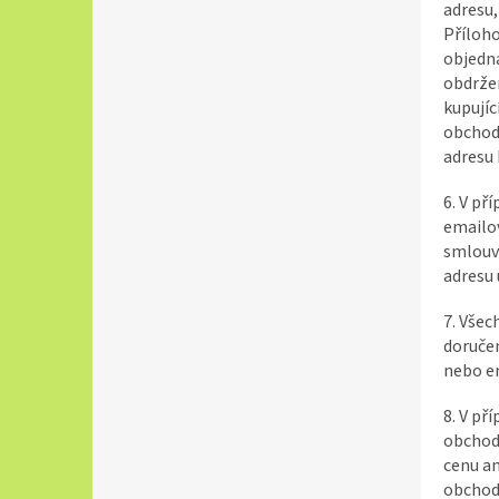
adresu,
Příloho
objedná
obdržen
kupujíc
obchod
adresu 
6. V př
emailo
smlouva
adresu
7. Všec
doručen
nebo e
8. V př
obchodě
cenu an
obchodn