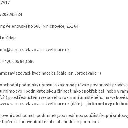
87517
Z7303292634
em:
Velenovského 566, Mnichovice, 251 64
ní údaje:
info@samozavlazovaci-kvetinace.cz
:
+420 606 848 580
amozavlazovaci-kvetinace.cz
(dále jen „prodávající“)
 obchodní podmínky upravují vzájemná práva a povinnosti prodávají
 mimo svoji podnikatelskou činnost jako spotřebitel, nebo v rámci
cí
“) prostřednictvím webového rozhraní umístěného na webové s
 www.
samozavlazovaci-kvetinace.cz
(dále je „
internetový obcho
novení obchodních podmínek jsou nedílnou součástí kupní smlouvy
st před ustanoveními těchto obchodních podmínek.