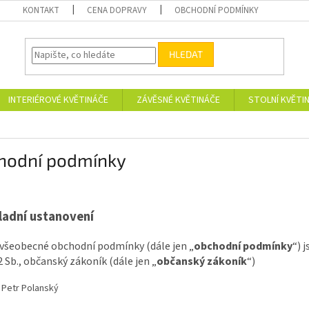
KONTAKT
CENA DOPRAVY
OBCHODNÍ PODMÍNKY
HLEDAT
INTERIÉROVÉ KVĚTINÁČE
ZÁVĚSNÉ KVĚTINÁČE
STOLNÍ KVĚTI
hodní podmínky
ladní ustanovení
 všeobecné obchodní podmínky (dále jen „
obchodní podmínky
“) 
 Sb., občanský zákoník (dále jen „
občanský zákoník
“)
. Petr Polanský