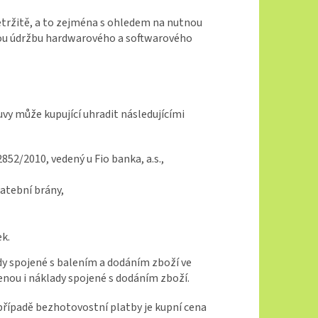
řetržitě, a to zejména s ohledem na nutnou
nou údržbu hardwarového a softwarového
vy může kupující uhradit následujícími
2852/2010
, vedený u
Fio banka, a.s.,
atební brány,
ek.
ady spojené s balením a dodáním zboží ve
cenou i náklady spojené s dodáním zboží.
V případě bezhotovostní platby je kupní cena