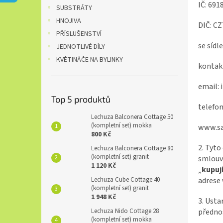
n
IČ:
691
SUBSTRÁTY
e
HNOJIVA
l
DIČ: C
PŘÍSLUŠENSTVÍ
se sídl
JEDNOTLIVÉ DÍLY
KVĚTINÁČE NA BYLINKY
kontakt
email:
Top 5 produktů
telefon
Lechuza Balconera Cottage 50
(kompletní set) mokka
www.
s
800 Kč
2. Tyto
Lechuza Balconera Cottage 80
(kompletní set) granit
smlouvu
1 120 Kč
„
kupují
adrese
Lechuza Cube Cottage 40
(kompletní set) granit
1 948 Kč
3. Usta
předno
Lechuza Nido Cottage 28
(kompletní set) mokka