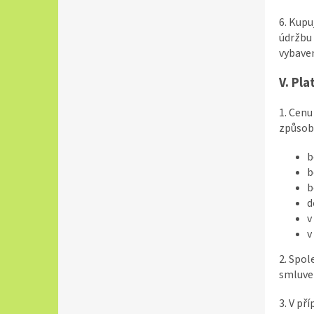
6. Kupu
údržbu
vybaven
V. Pl
1. Cenu
způsob
b
b
b
d
v
v
2. Spol
smluven
3. V př