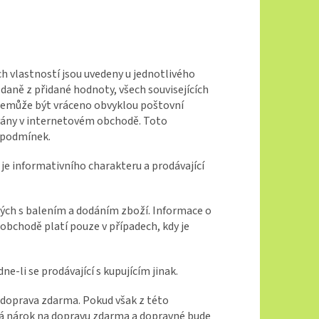
ch vlastností jsou uvedeny u jednotlivého
daně z přidané hodnoty, všech souvisejících
y nemůže být vráceno obvyklou poštovní
ovány v internetovém obchodě. Toto
h podmínek.
e informativního charakteru a prodávající
ých s balením a dodáním zboží. Informace o
bchodě platí pouze v případech, kdy je
-li se prodávající s kupujícím jinak.
e doprava zdarma. Pokud však z této
iká nárok na dopravu zdarma a dopravné bude