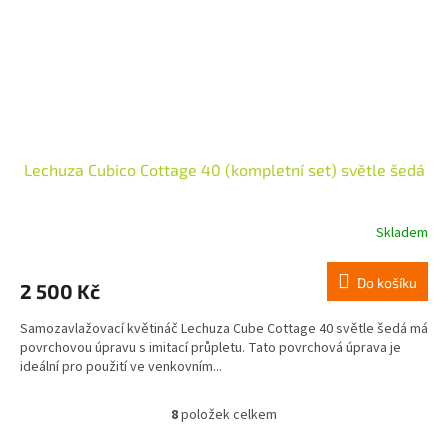
Lechuza Cubico Cottage 40 (kompletní set) světle šedá
Skladem
Do košíku
2 500 Kč
Samozavlažovací květináč Lechuza Cube Cottage 40 světle šedá má
povrchovou úpravu s imitací průpletu. Tato povrchová úprava je
ideální pro použití ve venkovním...
8
položek celkem
O
v