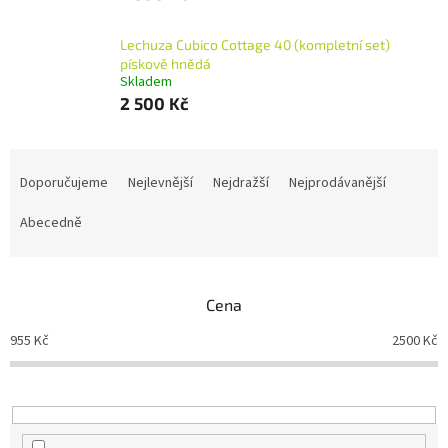
Lechuza Cubico Cottage 40 (kompletní set)
pískově hnědá
Skladem
2 500 Kč
Ř
a
Doporučujeme
Nejlevnější
Nejdražší
Nejprodávanější
z
e
Abecedně
n
í
p
Cena
r
o
955
Kč
2500
Kč
d
u
k
t
ů