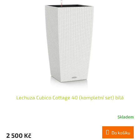
ý
p
i
s
p
r
o
d
u
k
t
ů
Lechuza Cubico Cottage 40 (kompletní set) bílá
Skladem
Do košíku
2 500 Kč