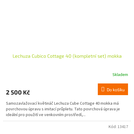
Lechuza Cubico Cottage 40 (kompletní set) mokka
Skladem
Do košíku
2 500 Kč
Samozavlažovací květináč Lechuza Cube Cottage 40 mokka má
povrchovou úpravu s imitací průpletu. Tato povrchová úprava je
ideální pro použití ve venkovním prostředí,...
Kód:
13417