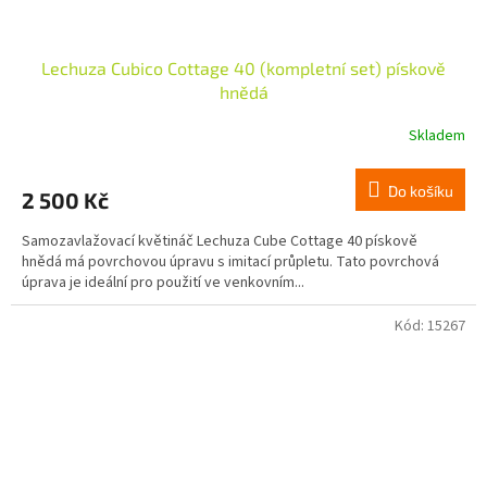
Lechuza Cubico Cottage 40 (kompletní set) pískově
hnědá
Skladem
Do košíku
2 500 Kč
Samozavlažovací květináč Lechuza Cube Cottage 40 pískově
hnědá má povrchovou úpravu s imitací průpletu. Tato povrchová
úprava je ideální pro použití ve venkovním...
Kód:
15267