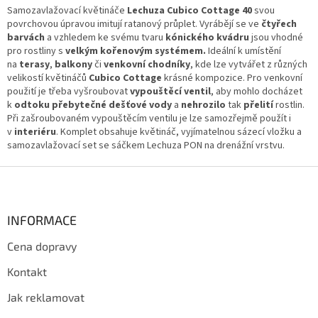
l
Samozavlažovací květináče
Lechuza Cubico Cottage 40
svou
á
povrchovou úpravou imitují ratanový průplet. Vyrábějí se ve
čtyřech
d
barvách
a vzhledem ke svému tvaru
kónického kvádru
jsou vhodné
a
pro rostliny s
velkým kořenovým systémem.
Ideální k umístění
c
na
terasy
,
balkony
či
venkovní chodníky
, kde lze vytvářet z různých
í
velikostí květináčů
Cubico Cottage
krásné kompozice. Pro venkovní
p
použití je třeba vyšroubovat
vypouštěcí ventil
, aby mohlo docházet
r
k
odtoku přebytečné dešťové vody
a
nehrozilo
tak
přelití
rostlin.
v
Při zašroubovaném vypouštěcím ventilu je lze samozřejmě použít i
k
v
interiéru
. Komplet obsahuje květináč, vyjímatelnou sázecí vložku a
y
samozavlažovací set se sáčkem Lechuza PON na drenážní vrstvu.
v
ý
Z
p
á
i
p
s
a
INFORMACE
u
t
Cena dopravy
í
Kontakt
Jak reklamovat