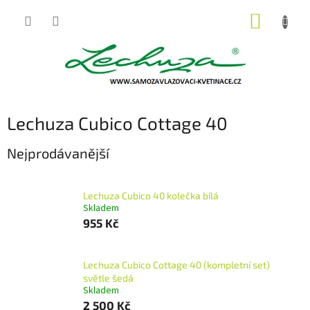
Přejít
NÁKUP
na
obsah
KOŠÍK
Lechuza Cubico Cottage 40
Nejprodávanější
Lechuza Cubico 40 kolečka bílá
Skladem
955 Kč
Lechuza Cubico Cottage 40 (kompletní set)
světle šedá
Skladem
2 500 Kč