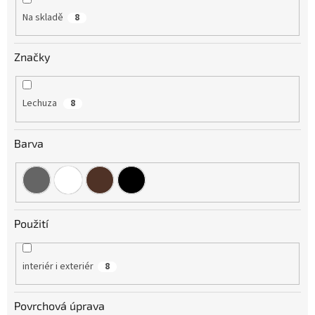
Na skladě
8
Značky
Lechuza
8
Barva
Použití
interiér i exteriér
8
Povrchová úprava