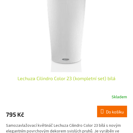
i
s
p
r
o
d
u
k
t
ů
Lechuza Cilindro Color 23 (kompletní set) bílá
Skladem
Do košíku
795 Kč
Samozavlažovací květináč Lechuza Cilindro Color 23 bílá s novým
elegantním povrchovým dekorem svislých pruhů. Je vyráběn ve