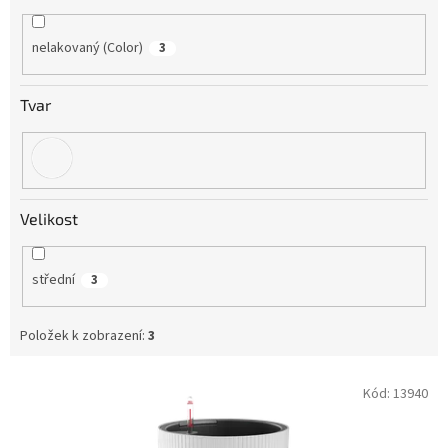
nelakovaný (Color)
3
Tvar
Velikost
střední
3
Položek k zobrazení:
3
V
Kód:
13940
ý
p