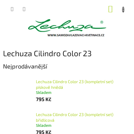
Přejít
NÁKUP
na
obsah
KOŠÍK
Lechuza Cilindro Color 23
Nejprodávanější
Lechuza Cilindro Color 23 (kompletní set)
pískově hnědá
Skladem
795 Kč
Lechuza Cilindro Color 23 (kompletní set)
břidlicová
Skladem
795 Kč