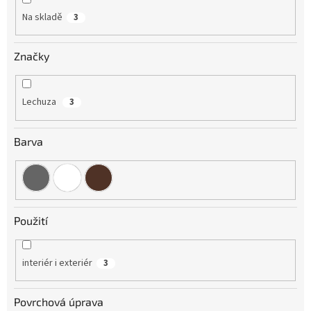
Na skladě
3
Značky
Lechuza
3
Barva
Použití
interiér i exteriér
3
Povrchová úprava