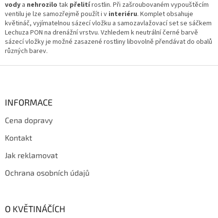
r
vody
a
nehrozilo
tak
přelití
rostlin. Při zašroubovaném vypouštěcím
v
ventilu je lze samozřejmě použít i v
interiéru
. Komplet obsahuje
k
květináč, vyjímatelnou sázecí vložku a samozavlažovací set se sáčkem
y
Lechuza PON na drenážní vrstvu. Vzhledem k neutrální černé barvě
v
sázecí vložky je možné zasazené rostliny libovolně přendávat do obalů
ý
různých barev.
p
i
Z
s
á
u
p
a
INFORMACE
t
Cena dopravy
í
Kontakt
Jak reklamovat
Ochrana osobních údajů
O KVĚTINÁČÍCH