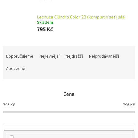
Lechuza Cilindro Color 23 (kompletní set) bílá
Skladem
795 Kč
Ř
a
Doporučujeme
Nejlevnější
Nejdražší
Nejprodávanější
z
e
Abecedně
n
í
p
Cena
r
o
795
Kč
796
Kč
d
u
k
t
ů