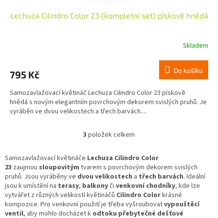
Lechuza Cilindro Color 23 (kompletní set) pískově hnědá
Skladem
Do košíku
795 Kč
Samozavlažovací květináč Lechuza Cilindro Color 23 pískově
hnědá s novým elegantním povrchovým dekorem svislých pruhů. Je
vyráběn ve dvou velikostech a třech barvách....
3
položek celkem
O
v
l
Samozavlažovací květináče
Lechuza Cilindro Color
á
23
zaujmou
sloupovitým
tvarem s povrchovým dekorem svislých
d
pruhů. Jsou vyráběny ve
dvou velikostech
a
třech barvách
. Ideální
a
jsou k umístění na
terasy
,
balkony
či
venkovní chodníky
, kde lze
c
vytvářet z různých velikostí květináčů
Cilindro Color
krásné
í
kompozice. Pro venkovní použití je třeba vyšroubovat
vypouštěcí
p
ventil
, aby mohlo docházet k
odtoku přebytečné dešťové