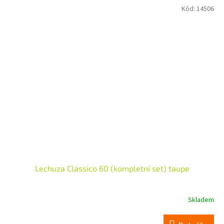
Kód:
14506
Lechuza Classico 60 (kompletní set) taupe
Skladem
Průměrné
hodnocení
produktu