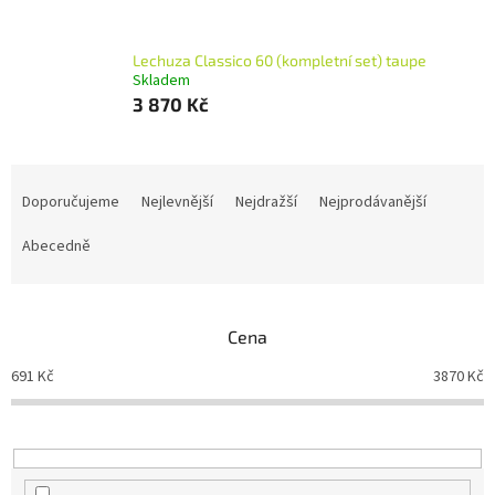
Lechuza Classico 60 (kompletní set) taupe
Skladem
3 870 Kč
Ř
a
Doporučujeme
Nejlevnější
Nejdražší
Nejprodávanější
z
e
Abecedně
n
í
p
Cena
r
o
691
Kč
3870
Kč
d
u
k
t
ů