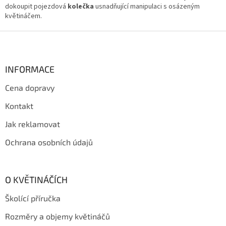
k
dokoupit pojezdová
kolečka
usnadňující manipulaci s osázeným
y
květináčem.
v
ý
Z
p
á
i
p
s
a
INFORMACE
u
t
Cena dopravy
í
Kontakt
Jak reklamovat
Ochrana osobních údajů
O KVĚTINÁČÍCH
Školící příručka
Rozměry a objemy květináčů