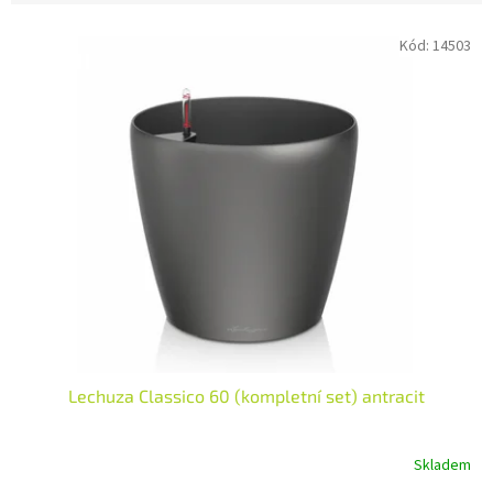
V
Kód:
14503
ý
p
i
s
p
r
o
d
u
k
t
ů
Lechuza Classico 60 (kompletní set) antracit
Skladem