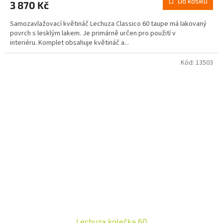
Do košíku
3 870 Kč
je
3,5
Samozavlažovací květináč Lechuza Classico 60 taupe má lakovaný
z
povrch s lesklým lakem. Je primárně určen pro použití v
5
interiéru. Komplet obsahuje květináč a...
hvězdiček.
Kód:
13503
Lechuza kolečka 60