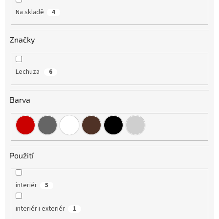
Na skladě
4
Značky
Lechuza
6
Barva
Použití
interiér
5
interiér i exteriér
1