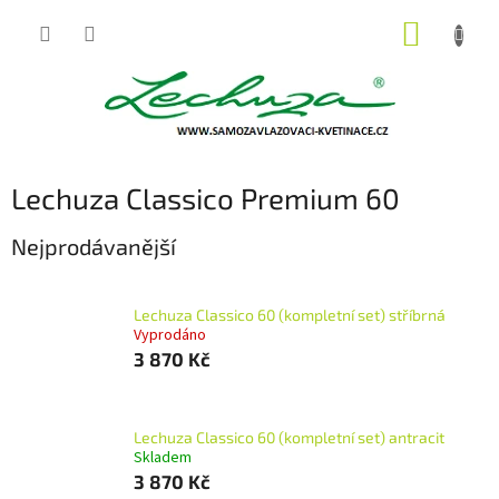
Přejít
NÁKUP
na
obsah
KOŠÍK
Lechuza Classico Premium 60
Nejprodávanější
Lechuza Classico 60 (kompletní set) stříbrná
Vyprodáno
3 870 Kč
Lechuza Classico 60 (kompletní set) antracit
Skladem
3 870 Kč