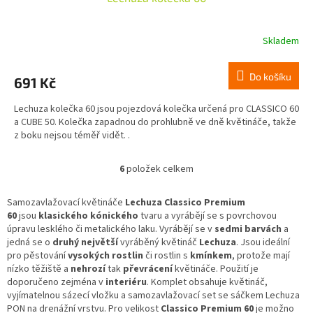
Skladem
Do košíku
691 Kč
Lechuza kolečka 60 jsou pojezdová kolečka určená pro CLASSICO 60
a CUBE 50. Kolečka zapadnou do prohlubně ve dně květináče, takže
z boku nejsou téměř vidět. .
6
položek celkem
O
v
l
Samozavlažovací květináče
Lechuza Classico Premium
á
60
jsou
klasického kónického
tvaru a vyrábějí se s povrchovou
d
úpravu lesklého či metalického laku
. Vyrábějí se v
sedmi barvách
a
a
jedná se o
druhý největší
vyráběný květináč
Lechuza
.
Jsou ideální
c
pro pěstování
vysokých rostlin
či rostlin s
kmínkem
, protože mají
í
nízko těžiště a
nehrozí
tak
převrácení
květináče. Použití je
p
doporučeno zejména v
interiéru
. Komplet obsahuje květináč,
r
vyjímatelnou sázecí vložku a samozavlažovací set se sáčkem Lechuza
v
PON na drenážní vrstvu. Pro velikost
Classico Premium 60
je možno