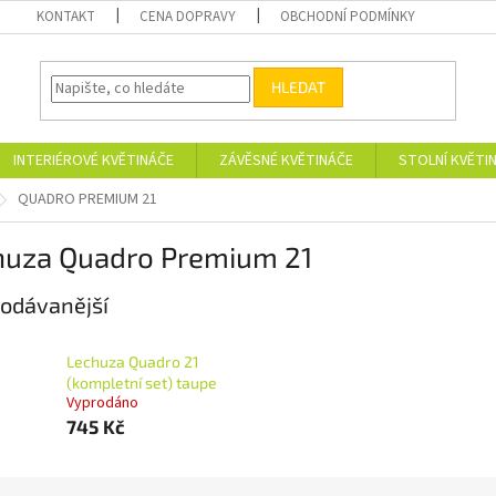
KONTAKT
CENA DOPRAVY
OBCHODNÍ PODMÍNKY
HLEDAT
INTERIÉROVÉ KVĚTINÁČE
ZÁVĚSNÉ KVĚTINÁČE
STOLNÍ KVĚTI
QUADRO PREMIUM 21
huza Quadro Premium 21
odávanější
Lechuza Quadro 21
(kompletní set) taupe
Vyprodáno
745 Kč