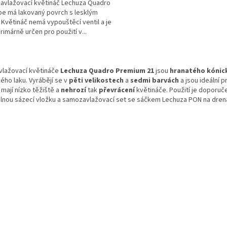
vlažovací květináč Lechuza Quadro
pe má lakovaný povrch s lesklým
 Květináč nemá vypouštěcí ventil a je
rimárně určen pro použití v...
O
v
lažovací květináče
Lechuza Quadro Premium 21
jsou
hranatého kóni
l
kého laku
. Vyrábějí se v
pěti velikostech
a
sedmi barvách
a j
sou ideální 
á
mají nízko těžiště a
nehrozí
tak
převrácení
květináče. Použití je doporu
d
elnou sázecí vložku a samozavlažovací set se sáčkem Lechuza PON na drená
a
c
í
p
r
v
k
y
v
ý
p
i
s