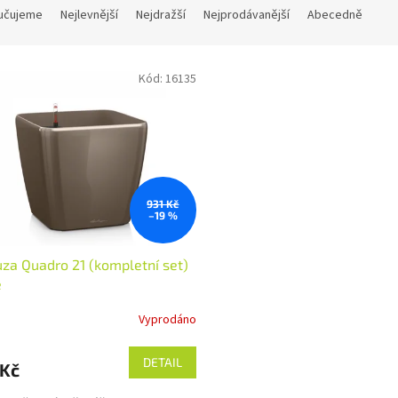
učujeme
Nejlevnější
Nejdražší
Nejprodávanější
Abecedně
Kód:
16135
931 Kč
–19 %
za Quadro 21 (kompletní set)
e
Vyprodáno
DETAIL
 Kč