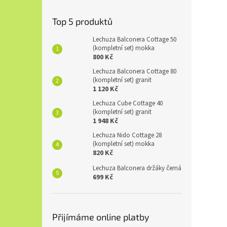
Top 5 produktů
Lechuza Balconera Cottage 50
(kompletní set) mokka
800 Kč
Lechuza Balconera Cottage 80
(kompletní set) granit
1 120 Kč
Lechuza Cube Cottage 40
(kompletní set) granit
1 948 Kč
Lechuza Nido Cottage 28
(kompletní set) mokka
820 Kč
Lechuza Balconera držáky černá
699 Kč
Přijímáme online platby