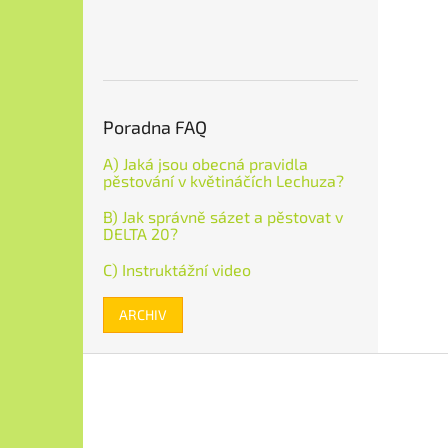
Poradna FAQ
A) Jaká jsou obecná pravidla
pěstování v květináčích Lechuza?
B) Jak správně sázet a pěstovat v
DELTA 20?
C) Instruktážní video
ARCHIV
Z
á
p
a