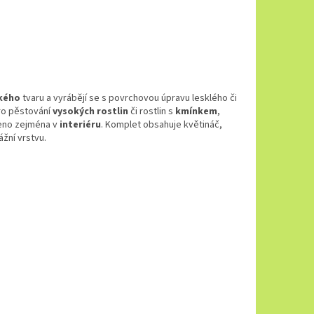
ckého
tvaru a vyrábějí se s povrchovou úpravu lesklého či
pro pěstování
vysokých rostlin
či rostlin s
kmínkem
,
čeno zejména v
interiéru
. Komplet obsahuje květináč,
žní vrstvu.