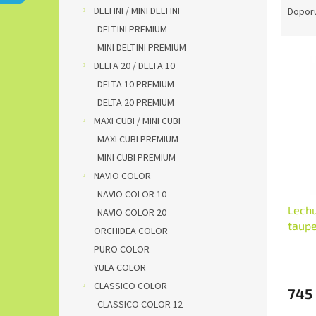
n
a
DELTINI / MINI DELTINI
Dopor
e
z
DELTINI PREMIUM
l
e
MINI DELTINI PREMIUM
V
n
DELTA 20 / DELTA 10
ý
í
DELTA 10 PREMIUM
p
p
i
r
DELTA 20 PREMIUM
s
o
MAXI CUBI / MINI CUBI
p
d
MAXI CUBI PREMIUM
r
u
MINI CUBI PREMIUM
o
k
NAVIO COLOR
d
t
NAVIO COLOR 10
u
ů
Lechu
k
NAVIO COLOR 20
taup
t
ORCHIDEA COLOR
ů
PURO COLOR
YULA COLOR
CLASSICO COLOR
745
CLASSICO COLOR 12