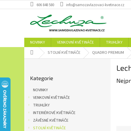
Přejít
606 848 580
info@samozavlazovaci-kvetinace.cz
na
obsah
NOVINKY
VENKOVNÍ KVĚTINÁČE
TRUHLÍKY
Domů
STOLNÍ KVĚTINÁČE
QUADRO PREMIUM
P
Lec
o
Přeskočit
s
Kategorie
kategorie
Nejpr
t
r
NOVINKY
a
VENKOVNÍ KVĚTINÁČE
n
TRUHLÍKY
n
í
INTERIÉROVÉ KVĚTINÁČE
p
ZÁVĚSNÉ KVĚTINÁČE
a
STOLNÍ KVĚTINÁČE
Ř