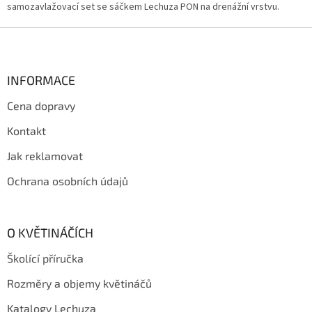
r
samozavlažovací set se sáčkem Lechuza PON na drenážní vrstvu.
v
k
Z
y
á
v
p
ý
a
INFORMACE
p
t
i
Cena dopravy
í
s
u
Kontakt
Jak reklamovat
Ochrana osobních údajů
O KVĚTINÁČÍCH
Školící příručka
Rozměry a objemy květináčů
Katalogy Lechuza