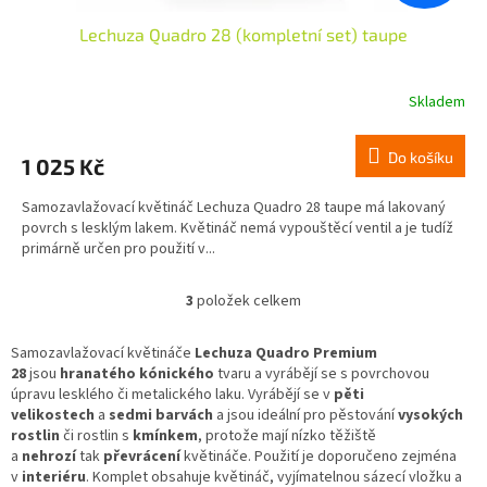
Lechuza Quadro 28 (kompletní set) taupe
Skladem
Do košíku
1 025 Kč
Samozavlažovací květináč Lechuza Quadro 28 taupe má lakovaný
povrch s lesklým lakem. Květináč nemá vypouštěcí ventil a je tudíž
primárně určen pro použití v...
3
položek celkem
O
v
l
Samozavlažovací květináče
Lechuza Quadro Premium
á
28
jsou
hranatého kónického
tvaru a vyrábějí se s povrchovou
d
úpravu lesklého či metalického laku
. Vyrábějí se v
pěti
a
velikostech
a
sedmi barvách
a j
sou ideální pro pěstování
vysokých
c
rostlin
či rostlin s
kmínkem
, protože mají nízko těžiště
í
a
nehrozí
tak
převrácení
květináče. Použití je doporučeno zejména
p
v
interiéru
. Komplet obsahuje květináč, vyjímatelnou sázecí vložku a