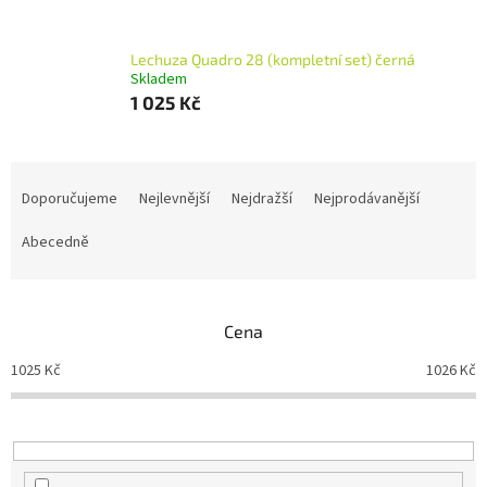
Lechuza Quadro 28 (kompletní set) černá
Skladem
1 025 Kč
Ř
a
Doporučujeme
Nejlevnější
Nejdražší
Nejprodávanější
z
e
Abecedně
n
í
p
Cena
r
o
1025
Kč
1026
Kč
d
u
k
t
ů