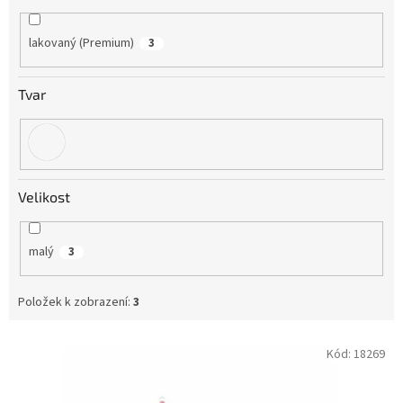
lakovaný (Premium)
3
Tvar
Velikost
malý
3
Položek k zobrazení:
3
V
Kód:
18269
ý
p