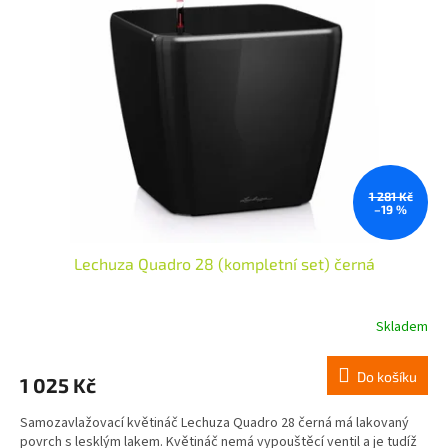
i
s
p
r
o
d
u
k
t
ů
1 281 Kč
–19 %
Lechuza Quadro 28 (kompletní set) černá
Skladem
Do košíku
1 025 Kč
Samozavlažovací květináč Lechuza Quadro 28 černá má lakovaný
povrch s lesklým lakem. Květináč nemá vypouštěcí ventil a je tudíž