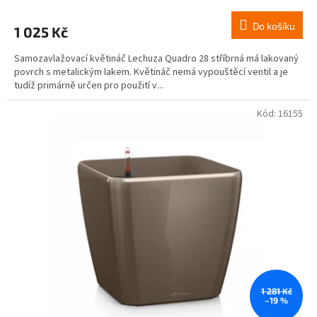
Do košíku
1 025 Kč
Samozavlažovací květináč Lechuza Quadro 28 stříbrná má lakovaný
povrch s metalickým lakem. Květináč nemá vypouštěcí ventil a je
tudíž primárně určen pro použití v...
Kód:
16155
1 281 Kč
–19 %