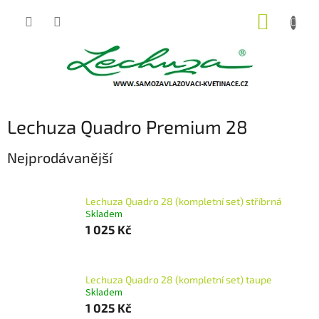
Přejít
NÁKUP
na
obsah
KOŠÍK
Lechuza Quadro Premium 28
Nejprodávanější
Lechuza Quadro 28 (kompletní set) stříbrná
Skladem
1 025 Kč
Lechuza Quadro 28 (kompletní set) taupe
Skladem
1 025 Kč