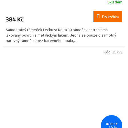
Skladem
Do košíku
384 Kč
Samostatný rámeček Lechuza Delta 30 rámeček antracit má
lakovaný povrch s metalickým lakem. Jedná se pouze o samotný
barevný rámeček bez barevného obalu,...
Kód:
19755
480 Kč
–20 %