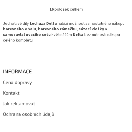
16
položek celkem
O
v
l
Jednotlivé díly
Lechuza Delta
nabízí možnost samostatného nákupu
á
barevného obalu
,
barevného rámečku
,
sázecí vložky
a
d
samozavlažovacího setu
květináčům
Delta
bez nutnosti nákupu
a
celého kompletu.
c
í
Z
p
á
r
p
v
a
INFORMACE
k
t
y
Cena dopravy
í
v
ý
Kontakt
p
i
Jak reklamovat
s
u
Ochrana osobních údajů