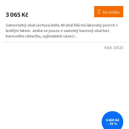
Do košíku
3 065 Kč
Samostatný obal Lechuza Delta 40 obal bílá má lakovaný povrch s
lesklým lakem. Jedná se pouze o samotný barevný obal bez
barevného rámečku, vyjímatelné sázecí...
Kód:
15523
3 831 Kč
–19 %