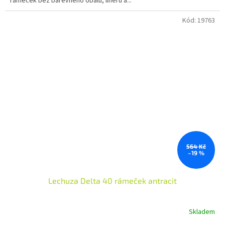
rámeček bez barevného obalu, lineru a...
Kód:
19763
564 Kč
–19 %
Lechuza Delta 40 rámeček antracit
Skladem