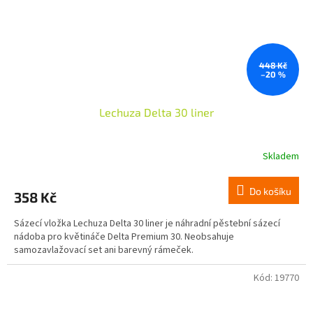
448 Kč
–20 %
Lechuza Delta 30 liner
Skladem
Do košíku
358 Kč
Sázecí vložka Lechuza Delta 30 liner je náhradní pěstební sázecí
nádoba pro květináče Delta Premium 30. Neobsahuje
samozavlažovací set ani barevný rámeček.
Kód:
19770