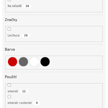
Na skladě
16
Značky
Lechuza
16
Barva
Použití
interiér
12
interiér i exteriér
4