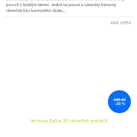
povrch s lesklým lakem. Jedná se pouze o samotný barevný
rámeček bez barevného obalu,...
Kód:
19753
480 Kč
–20 %
Lechuza Delta 30 rámeček antracit