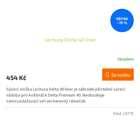
567 Kč
–19 %
Lechuza Delta 40 liner
Skladem
Do košíku
454 Kč
Sázecí vložka Lechuza Delta 40 liner je náhradní pěstební sázecí
nádoba pro květináče Delta Premium 40. Neobsahuje
samozavlažovací set ani barevný rámeček.
Kód:
19775