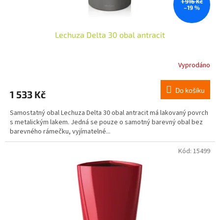
1 916 Kč
–19 %
Lechuza Delta 30 obal antracit
Vyprodáno
Do košíku
1 533 Kč
Samostatný obal Lechuza Delta 30 obal antracit má lakovaný povrch
s metalickým lakem. Jedná se pouze o samotný barevný obal bez
barevného rámečku, vyjímatelné...
Kód:
15499