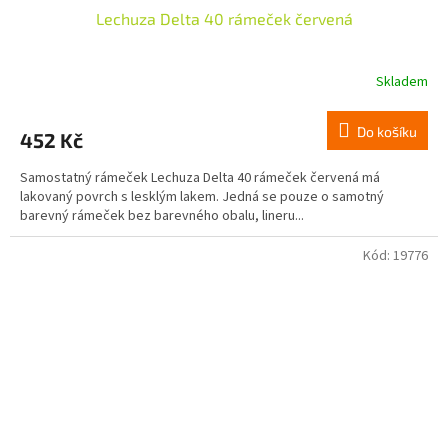
Lechuza Delta 40 rámeček červená
Skladem
Do košíku
452 Kč
Samostatný rámeček Lechuza Delta 40 rámeček červená má
lakovaný povrch s lesklým lakem. Jedná se pouze o samotný
barevný rámeček bez barevného obalu, lineru...
Kód:
19776