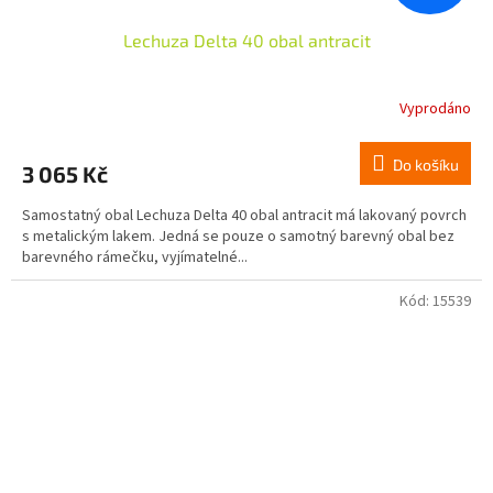
Lechuza Delta 40 obal antracit
Vyprodáno
Do košíku
3 065 Kč
Samostatný obal Lechuza Delta 40 obal antracit má lakovaný povrch
s metalickým lakem. Jedná se pouze o samotný barevný obal bez
barevného rámečku, vyjímatelné...
Kód:
15539