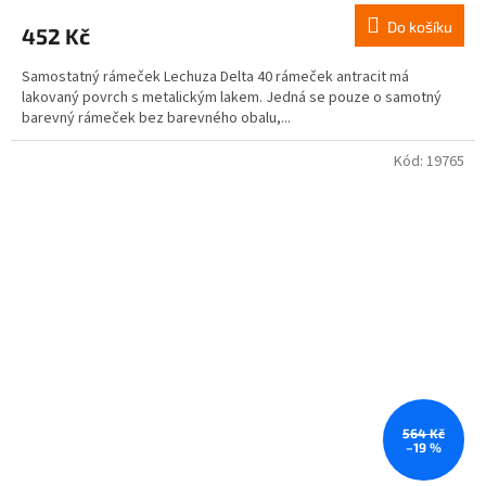
Do košíku
452 Kč
Samostatný rámeček Lechuza Delta 40 rámeček antracit má
lakovaný povrch s metalickým lakem. Jedná se pouze o samotný
barevný rámeček bez barevného obalu,...
Kód:
19765
564 Kč
–19 %