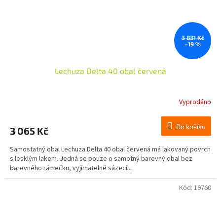
3 831 Kč
–19 %
Lechuza Delta 40 obal červená
Vyprodáno
Do košíku
3 065 Kč
Samostatný obal Lechuza Delta 40 obal červená má lakovaný povrch
s lesklým lakem. Jedná se pouze o samotný barevný obal bez
barevného rámečku, vyjímatelné sázecí...
Kód:
19760