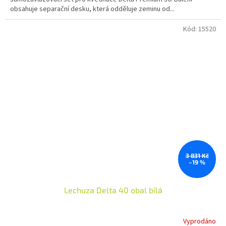
obsahuje separační desku, která odděluje zeminu od...
Kód:
15520
3 831 Kč
–19 %
Lechuza Delta 40 obal bílá
Vyprodáno