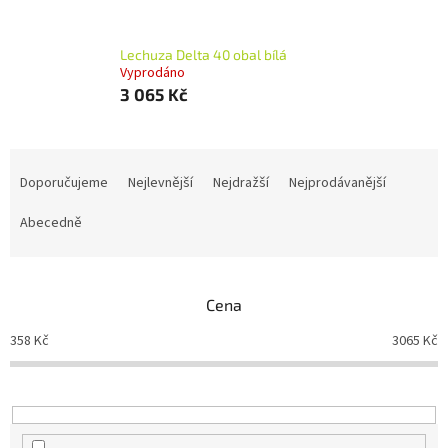
Lechuza Delta 40 obal bílá
Vyprodáno
3 065 Kč
Ř
a
Doporučujeme
Nejlevnější
Nejdražší
Nejprodávanější
z
e
Abecedně
n
í
p
Cena
r
o
358
Kč
3065
Kč
d
u
k
t
ů