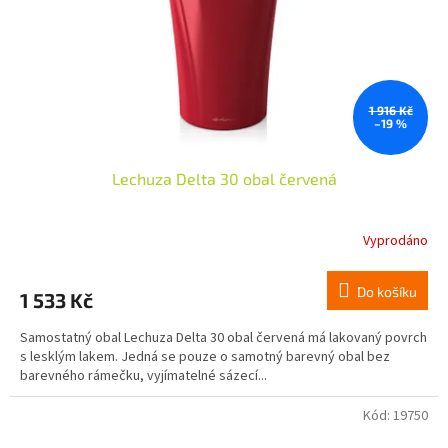
1 916 Kč
–19 %
Lechuza Delta 30 obal červená
Vyprodáno
Do košíku
1 533 Kč
Samostatný obal Lechuza Delta 30 obal červená má lakovaný povrch
s lesklým lakem. Jedná se pouze o samotný barevný obal bez
barevného rámečku, vyjímatelné sázecí...
Kód:
19750