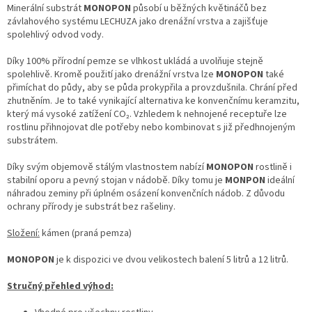
d
Minerální substrát
MONOPON
působí u běžných květináčů bez
a
závlahového systému LECHUZA jako drenážní vrstva a zajišťuje
c
spolehlivý odvod vody.
í
p
Díky 100% přírodní pemze se vlhkost ukládá a uvolňuje stejně
r
spolehlivě. Kromě použití jako drenážní vrstva lze
MONOPON
také
v
přimíchat do půdy, aby se půda prokypřila a provzdušnila. Chrání před
k
zhutněním. Je to také vynikající alternativa ke konvenčnímu keramzitu,
y
který má vysoké zatížení CO₂. Vzhledem k nehnojené receptuře lze
v
rostlinu přihnojovat dle potřeby nebo kombinovat s již předhnojeným
ý
substrátem.
p
i
Díky svým objemově stálým vlastnostem
nabízí
MONOPON
rostlině i
s
stabilní oporu a pevný stojan v nádobě. Díky tomu je
MONPON
ideální
u
náhradou zeminy při úplném osázení konvenčních nádob. Z důvodu
ochrany přírody je substrát bez rašeliny.
Složení:
kámen (praná pemza)
MONOPON
je k dispozici ve dvou velikostech balení 5 litrů a 12 litrů.
Stručný přehled výhod: