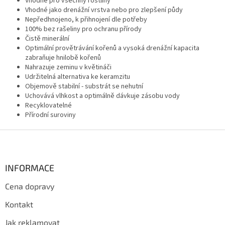
Vhodné pro všechny rostliny
Vhodné jako drenážní vrstva nebo pro zlepšení půdy
Nepředhnojeno, k přihnojení dle potřeby
100% bez rašeliny pro ochranu přírody
Čistě minerální
Optimální provětrávání kořenů a vysoká drenážní kapacita
zabraňuje hnilobě kořenů
Nahrazuje zeminu v květináči
Udržitelná alternativa ke keramzitu
Objemově stabilní - substrát se nehutní
Uchovává vlhkost a optimálně dávkuje zásobu vody
Recyklovatelné
Přírodní suroviny
Z
á
p
a
INFORMACE
t
Cena dopravy
í
Kontakt
Jak reklamovat