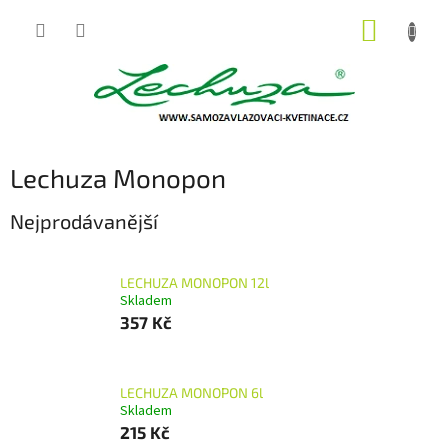
Přejít
NÁKUP
na
obsah
KOŠÍK
Lechuza Monopon
Nejprodávanější
LECHUZA MONOPON 12l
Skladem
357 Kč
LECHUZA MONOPON 6l
Skladem
215 Kč