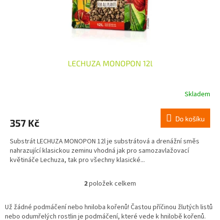
LECHUZA MONOPON 12l
Skladem
Do košíku
357 Kč
Substrát LECHUZA MONOPON 12l je substrátová a drenážní směs
nahrazující klasickou zeminu vhodná jak pro samozavlažovací
květináče Lechuza, tak pro všechny klasické...
2
položek celkem
O
v
l
Už žádné podmáčení nebo hniloba kořenů! Častou příčinou žlutých listů
á
nebo odumřelých rostlin je podmáčení, které vede k hnilobě kořenů.