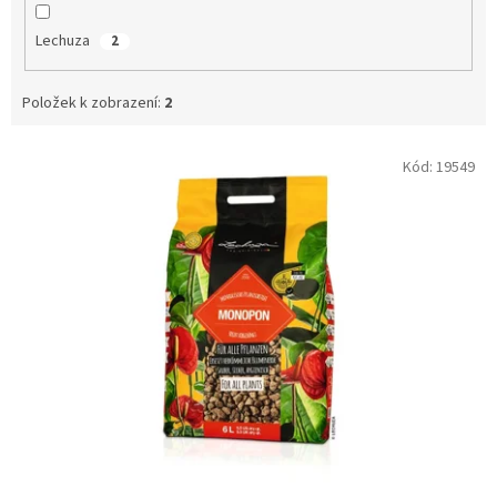
Lechuza
2
Položek k zobrazení:
2
V
Kód:
19549
ý
p
i
s
p
r
o
d
u
k
t
ů