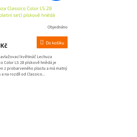
za Classico Color LS 28
letní set) pískově hnědá
Objednáno
Do košíku
 Kč
vlažovací květináč Lechuza
co Color LS 28 pískově hnědá je
n z probarveného plastu a má matný
a na rozdíl od Classico...
O
v
l
á
d
a
c
í
p