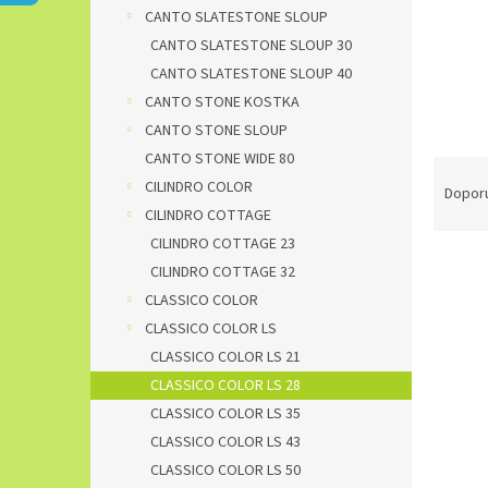
n
CANTO SLATESTONE SLOUP
e
CANTO SLATESTONE SLOUP 30
l
CANTO SLATESTONE SLOUP 40
CANTO STONE KOSTKA
CANTO STONE SLOUP
CANTO STONE WIDE 80
Ř
CILINDRO COLOR
a
Dopor
z
CILINDRO COTTAGE
e
CILINDRO COTTAGE 23
V
n
CILINDRO COTTAGE 32
ý
í
CLASSICO COLOR
p
p
CLASSICO COLOR LS
i
r
s
CLASSICO COLOR LS 21
o
p
d
CLASSICO COLOR LS 28
r
u
CLASSICO COLOR LS 35
o
k
CLASSICO COLOR LS 43
d
t
CLASSICO COLOR LS 50
u
ů