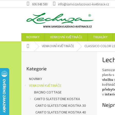
Přejít
606 848 580
info@samozavlazovaci-kvetinace.cz
na
obsah
NOVINKY
VENKOVNÍ KVĚTINÁČE
TRUHLÍKY
Domů
VENKOVNÍ KVĚTINÁČE
CLASSICO COLOR L
P
Lech
o
Přeskočit
s
Kategorie
kategorie
Samozav
t
plastu 
r
NOVINKY
vložku
s
a
květiná
VENKOVNÍ KVĚTINÁČE
n
přebyt
BACINO COTTAGE
n
v
interi
í
CANTO SLATESTONE KOSTKA
Nejpr
p
CANTO SLATESTONE KOSTKA 30
a
CANTO SLATESTONE KOSTKA 40