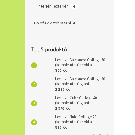
interiér i exteriér
4
Položek k zobrazení:
4
Top 5 produktů
Lechuza Balconera Cottage 50
(kompletní set) mokka
800 Kč
Lechuza Balconera Cottage 80
(kompletní set) granit
1 120 Kč
Lechuza Cube Cottage 40
(kompletní set) granit
1 948 Kč
Lechuza Nido Cottage 28
(kompletní set) mokka
820 Kč