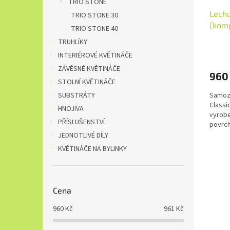
TRIO STONE
Lechu
TRIO STONE 30
(komp
TRIO STONE 40
TRUHLÍKY
INTERIÉROVÉ KVĚTINÁČE
ZÁVĚSNÉ KVĚTINÁČE
960
STOLNÍ KVĚTINÁČE
Samoza
SUBSTRÁTY
Classi
HNOJIVA
vyrobe
PŘÍSLUŠENSTVÍ
povrch 
JEDNOTLIVÉ DÍLY
KVĚTINÁČE NA BYLINKY
Cena
960
Kč
961
Kč