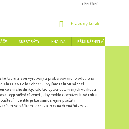
Přihlášení
NÁKUPNÍ
Prázdný košík
KOŠÍK
NÁČE
SUBSTRÁTY
HNOJIVA
PŘÍSLUŠENSTVÍ
JEDNOTL
ého
tvaru a jsou vyrobeny z probarvovaného odolného
 od
Classico Color
obsahují
vyjímatelnou sázecí
enkovní chodníky
, kde lze vytvářet z různých velikostí
bovat
vypouštěcí ventil
, aby mohlo docházet k
odtoku
ouštěcím ventilu je lze samozřejmě použít i
vací set se sáčkem Lechuza PON na drenážní vrstvu.