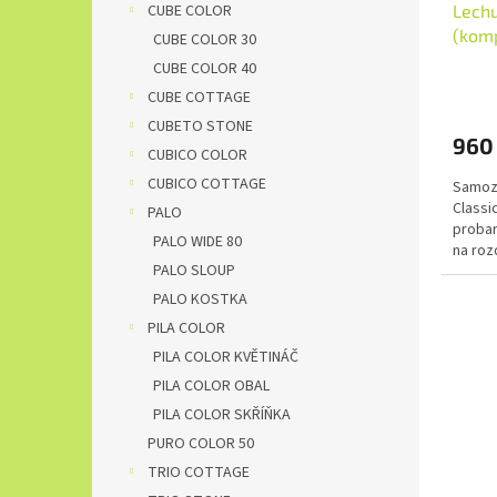
Lechu
CUBE COLOR
k
(komp
t
CUBE COLOR 30
ů
CUBE COLOR 40
CUBE COTTAGE
CUBETO STONE
960
CUBICO COLOR
CUBICO COTTAGE
Samoza
Classi
PALO
probar
PALO WIDE 80
na rozd
PALO SLOUP
PALO KOSTKA
PILA COLOR
PILA COLOR KVĚTINÁČ
PILA COLOR OBAL
PILA COLOR SKŘÍŇKA
PURO COLOR 50
TRIO COTTAGE