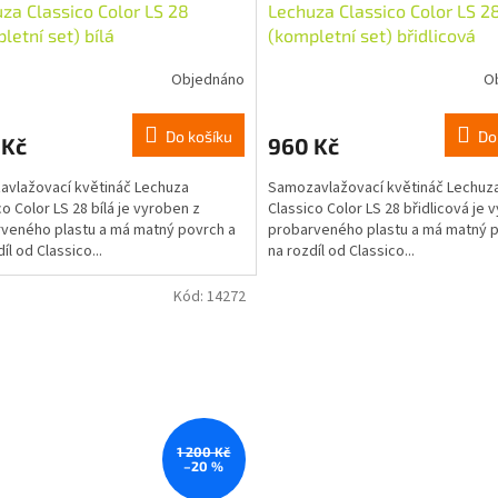
za Classico Color LS 28
Lechuza Classico Color LS 2
letní set) bílá
(kompletní set) břidlicová
Objednáno
O
Do košíku
Do
 Kč
960 Kč
vlažovací květináč Lechuza
Samozavlažovací květináč Lechuz
co Color LS 28 bílá je vyroben z
Classico Color LS 28 břidlicová je 
veného plastu a má matný povrch a
probarveného plastu a má matný p
íl od Classico...
na rozdíl od Classico...
Kód:
14272
1 200 Kč
–20 %