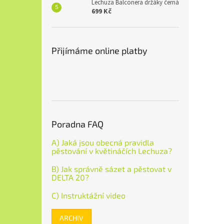
Lechuza Balconera držáky černá
699 Kč
Přijímáme online platby
Poradna FAQ
A) Jaká jsou obecná pravidla
pěstování v květináčích Lechuza?
B) Jak správně sázet a pěstovat v
DELTA 20?
C) Instruktážní video
ARCHIV