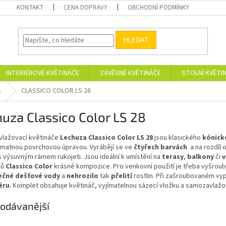
KONTAKT
CENA DOPRAVY
OBCHODNÍ PODMÍNKY
HLEDAT
INTERIÉROVÉ KVĚTINÁČE
ZÁVĚSNÉ KVĚTINÁČE
STOLNÍ KVĚTI
S
CLASSICO COLOR LS 28
uza Classico Color LS 28
lažovací květináče
Lechuza Classico Color LS 28
jsou klasického
kónick
s matnou povrchovou úpravou. Vyrábějí se ve
čtyřech barvách
a na rozdíl
 výsuvným rámem rukojeti. Jsou ideální k umístění na
terasy
,
balkony
či
v
čů
Classico Color
krásné kompozice. Pro venkovní použití je třeba vyšrou
ečné dešťové vody
a
nehrozilo
tak
přelití
rostlin. Při zašroubovaném vyp
éru
.
Komplet obsahuje květináč, vyjímatelnou sázecí vložku a samozavlažo
odávanější