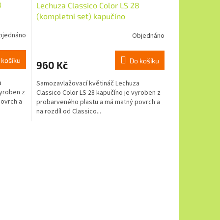
8
Lechuza Classico Color LS 28
(kompletní set) kapučíno
bjednáno
Objednáno
 košíku
Do košíku
960 Kč
a
Samozavlažovací květináč Lechuza
vyroben z
Classico Color LS 28 kapučíno je vyroben z
ovrch a
probarveného plastu a má matný povrch a
na rozdíl od Classico...