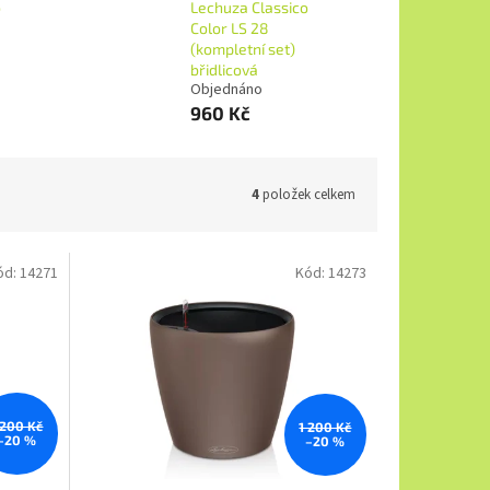
o
Lechuza Classico
Color LS 28
(kompletní set)
břidlicová
Objednáno
960 Kč
4
položek celkem
ód:
14271
Kód:
14273
 200 Kč
1 200 Kč
–20 %
–20 %