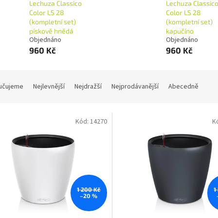
Lechuza Classico
Lechuza Classic
Color LS 28
Color LS 28
(kompletní set)
(kompletní set)
pískově hnědá
kapučíno
Objednáno
Objednáno
960 Kč
960 Kč
učujeme
Nejlevnější
Nejdražší
Nejprodávanější
Abecedně
Kód:
14270
K
1 200 Kč
1
–20 %