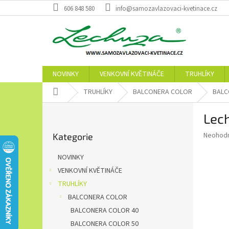
Přejít
606 848 580
info@samozavlazovaci-kvetinace.cz
na
obsah
NOVINKY
VENKOVNÍ KVĚTINÁČE
TRUHLÍKY
Domů
TRUHLÍKY
BALCONERA COLOR
BALC
P
Lech
o
Přeskočit
s
Průměr
Neohod
Kategorie
kategorie
t
hodnoce
r
produkt
NOVINKY
a
je
VENKOVNÍ KVĚTINÁČE
0,0
n
z
TRUHLÍKY
n
5
í
BALCONERA COLOR
hvězdič
p
BALCONERA COLOR 40
a
BALCONERA COLOR 50