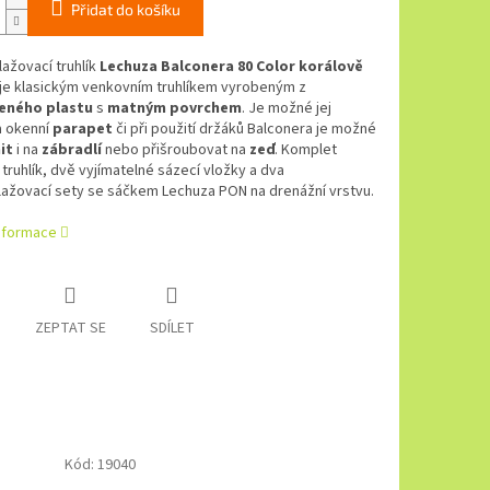
Přidat do košíku
ažovací truhlík
Lechuza Balconera 80 Color korálově
je klasickým venkovním truhlíkem vyrobeným z
eného plastu
s
matným povrchem
. Je možné jej
a okenní
parapet
či při použití držáků Balconera je možné
it
i na
zábradlí
nebo přišroubovat na
zeď
. Komplet
truhlík, dvě vyjímatelné sázecí vložky a dva
ažovací sety se sáčkem Lechuza PON na drenážní vrstvu.
informace
ZEPTAT SE
SDÍLET
Kód:
19040