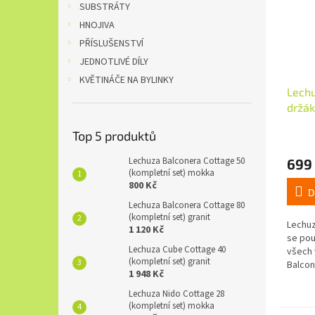
SUBSTRÁTY
HNOJIVA
PŘÍSLUŠENSTVÍ
JEDNOTLIVÉ DÍLY
KVĚTINÁČE NA BYLINKY
Lech
držák
Top 5 produktů
Lechuza Balconera Cottage 50
699
(kompletní set) mokka
800 Kč
D
Lechuza Balconera Cottage 80
(kompletní set) granit
Lechuz
1 120 Kč
se pou
Lechuza Cube Cottage 40
všech 
(kompletní set) granit
Balcon
1 948 Kč
Balcon
Balcon
Lechuza Nido Cottage 28
(kompletní set) mokka