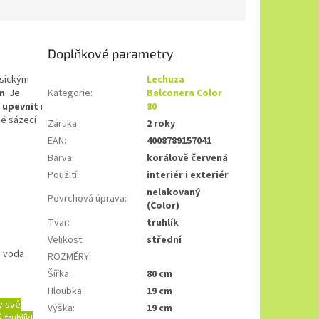
Doplňkové parametry
asickým
Lechuza
m
. Je
Kategorie
:
Balconera Color
j
upevnit
i
80
né sázecí
Záruka
:
2 roky
EAN
:
4008789157041
Barva
:
korálově červená
Použití
:
interiér i exteriér
nelakovaný
Povrchová úprava
:
(Color)
Tvar
:
truhlík
Velikost
:
střední
á voda
ROZMĚRY
:
Šířka
:
80 cm
Hloubka
:
19 cm
y své
Výška
:
19 cm
truhlík!