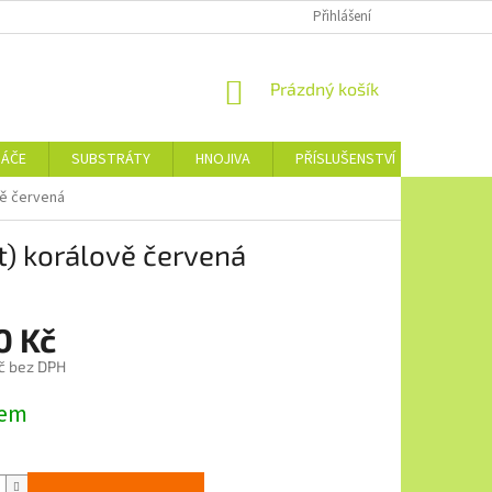
Přihlášení
NÁKUPNÍ
Prázdný košík
KOŠÍK
NÁČE
SUBSTRÁTY
HNOJIVA
PŘÍSLUŠENSTVÍ
JEDNOTL
vě červená
t) korálově červená
0 Kč
č bez DPH
dem