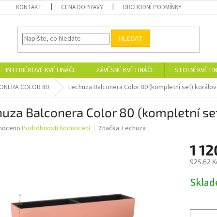
KONTAKT
CENA DOPRAVY
OBCHODNÍ PODMÍNKY
HLEDAT
INTERIÉROVÉ KVĚTINÁČE
ZÁVĚSNÉ KVĚTINÁČE
STOLNÍ KVĚTI
ONERA COLOR 80
Lechuza Balconera Color 80 (kompletní set) korálo
uza Balconera Color 80 (kompletní se
né
noceno
Podrobnosti hodnocení
Značka:
Lechuza
ní
1 12
u
925,62 K
Měrná
Skla
cena:
ek.