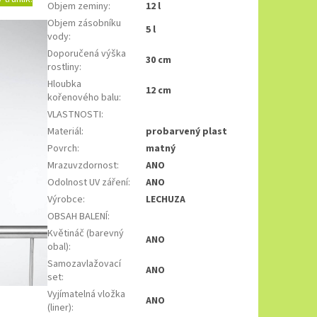
Objem zeminy
:
12 l
Objem zásobníku
5 l
vody
:
Doporučená výška
30 cm
rostliny
:
Hloubka
12 cm
kořenového balu
:
VLASTNOSTI
:
Materiál
:
probarvený plast
Povrch
:
matný
Mrazuvzdornost
:
ANO
Odolnost UV záření
:
ANO
Výrobce
:
LECHUZA
OBSAH BALENÍ
:
Květináč (barevný
ANO
obal)
:
Samozavlažovací
ANO
set
:
Vyjímatelná vložka
ANO
(liner)
: