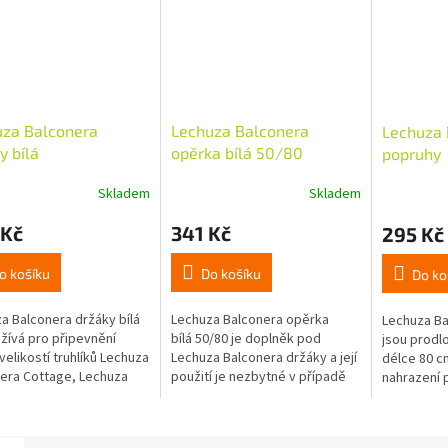
uza Balconera
Lechuza Balconera
Lechuza 
y bílá
opěrka bílá 50/80
popruhy
Skladem
Skladem
 Kč
341 Kč
295 Kč
o košíku
Do košíku
Do ko
a Balconera držáky bílá
Lechuza Balconera opěrka
Lechuza Ba
žívá pro připevnění
bílá 50/80 je doplněk pod
jsou prodl
velikostí truhlíků Lechuza
Lechuza Balconera držáky a její
délce 80 cm
era Cottage, Lechuza
použití je nezbytné v případě
nahrazení
era Color a Lechuza
instalace držáků na zábradlí s
standardn
era Stone na...
velkými roztečemi...
Balconery 
nestačí pro.