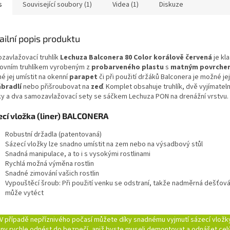
s
Související soubory (1)
Videa (1)
Diskuze
ailní popis produktu
zavlažovací truhlík
Lechuza Balconera 80 Color korálově červená
je kl
ovním truhlíkem vyrobeným z
probarveného plastu
s
matným povrche
é jej umístit na okenní
parapet
či při použití držáků Balconera je možné je
ábradlí
nebo přišroubovat na
zeď
. Komplet obsahuje truhlík, dvě vyjímatel
ky a dva samozavlažovací sety se sáčkem Lechuza PON na drenážní vrstvu.
ecí vložka (liner) BALCONERA
Robustní držadla (patentovaná)
Sázecí vložky lze snadno umístit na zem nebo na výsadbový stůl
Snadná manipulace, a to i s vysokými rostlinami
Rychlá možná výměna rostlin
Snadné zimování vašich rostlin
Vypouštěcí šroub: Při použití venku se odstraní, takže nadměrná dešťov
může vytéct
V případě nepříznivého počasí můžete díky snadnému vyjmutí sázecí vložk
liny rychle odnést do bezpečí, aniž byste museli demontovat a odnášet celý 