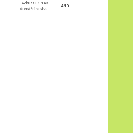
Lechuza PON na
ANO
drenážní vrstvu
: