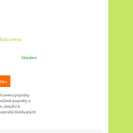
Balconera
Skladem
šíku
lconera popruhy
oužené popruhy o
, sloužící k
 popruhů dodávaných
ě u Lechuza
držáků, pokud tyto
..