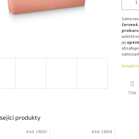
Samozavl
červená
probarv
umístit n
jej
upevn
obsahuje 
samozavl
Detailní 
TISK
sející produkty
Kód:
19030
Kód:
19034