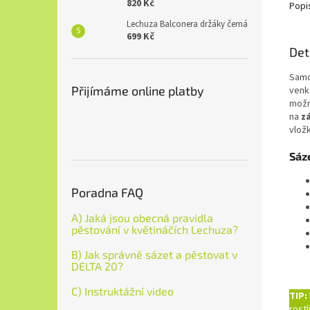
820 Kč
Popi
Lechuza Balconera držáky černá
699 Kč
Det
Samo
Přijímáme online platby
venk
možn
na
z
vlož
Sáz
Poradna FAQ
A) Jaká jsou obecná pravidla
pěstování v květináčích Lechuza?
B) Jak správně sázet a pěstovat v
DELTA 20?
C) Instruktážní video
TIP:
rost