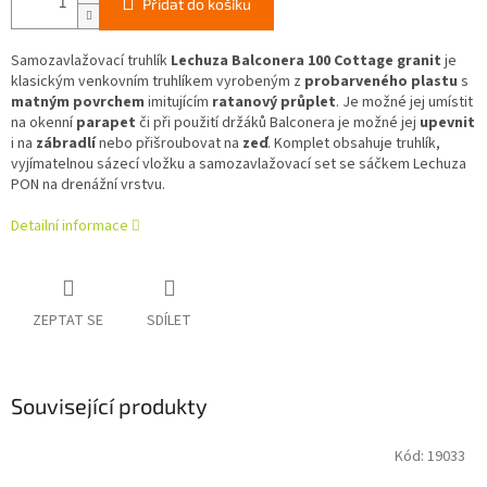
Přidat do košíku
Samozavlažovací truhlík
Lechuza Balconera 100 Cottage granit
je
klasickým venkovním truhlíkem vyrobeným z
probarveného plastu
s
matným povrchem
imitujícím
ratanový průplet
. Je možné jej umístit
na okenní
parapet
či při použití držáků Balconera je možné jej
upevnit
i na
zábradlí
nebo přišroubovat na
zeď
. Komplet obsahuje truhlík,
vyjímatelnou sázecí vložku a samozavlažovací set se sáčkem Lechuza
PON na drenážní vrstvu.
Detailní informace
ZEPTAT SE
SDÍLET
Související produkty
Kód:
19033