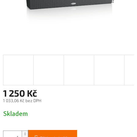
1 250 Kč
1 033,06 Kč bez DPH
Měrná
Skladem
cena: