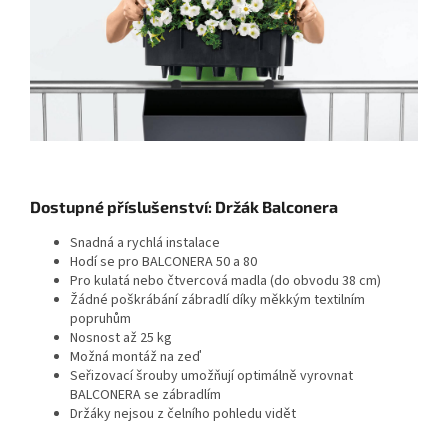
Dostupné příslušenství: Držák Balconera
Snadná a rychlá instalace
Hodí se pro BALCONERA 50 a 80
Pro kulatá nebo čtvercová madla (do obvodu 38 cm)
Žádné poškrábání zábradlí díky měkkým textilním
popruhům
Nosnost až 25 kg
Možná montáž na zeď
Seřizovací šrouby umožňují optimálně vyrovnat
BALCONERA se zábradlím
Držáky nejsou z čelního pohledu vidět