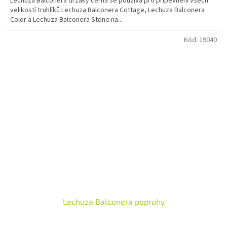
Lechuza Balconera držáky černá se používá pro připevnění všech
velikostí truhlíků Lechuza Balconera Cottage, Lechuza Balconera
Color a Lechuza Balconera Stone na...
Kód:
19040
Lechuza Balconera popruhy