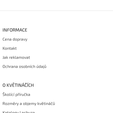
Z
á
p
a
INFORMACE
t
Cena dopravy
í
Kontakt
Jak reklamovat
Ochrana osobních údajů
O KVĚTINÁČÍCH
Školící příručka
Rozměry a objemy květináčů
Katalogy Lechuza