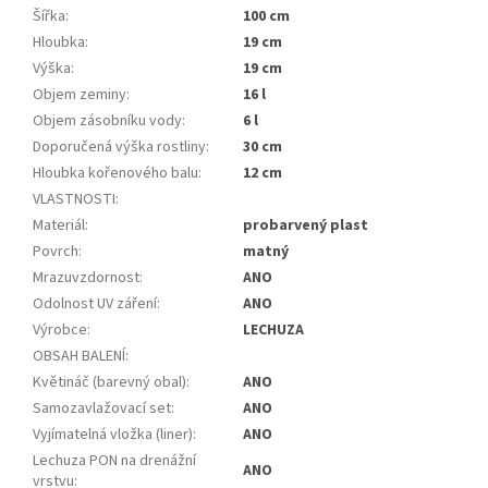
Šířka
:
100 cm
Hloubka
:
19 cm
Výška
:
19 cm
Objem zeminy
:
16 l
Objem zásobníku vody
:
6 l
Doporučená výška rostliny
:
30 cm
Hloubka kořenového balu
:
12 cm
VLASTNOSTI
:
Materiál
:
probarvený plast
Povrch
:
matný
Mrazuvzdornost
:
ANO
Odolnost UV záření
:
ANO
Výrobce
:
LECHUZA
OBSAH BALENÍ
:
Květináč (barevný obal)
:
ANO
Samozavlažovací set
:
ANO
Vyjímatelná vložka (liner)
:
ANO
Lechuza PON na drenážní
ANO
vrstvu
: