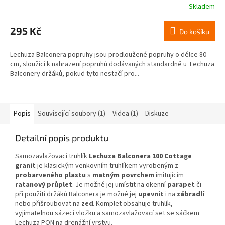
Skladem
295 Kč
Do košíku
Lechuza Balconera popruhy jsou prodloužené popruhy o délce 80
cm, sloužící k nahrazení popruhů dodávaných standardně u Lechuza
Balconery držáků, pokud tyto nestačí pro...
Popis
Související soubory (1)
Videa (1)
Diskuze
Detailní popis produktu
Samozavlažovací truhlík
Lechuza Balconera 100 Cottage
granit
je klasickým venkovním truhlíkem vyrobeným z
probarveného plastu
s
matným povrchem
imitujícím
ratanový průplet
. Je možné jej umístit na okenní
parapet
či
při použití držáků Balconera je možné jej
upevnit
i na
zábradlí
nebo přišroubovat na
zeď
. Komplet obsahuje truhlík,
vyjímatelnou sázecí vložku a samozavlažovací set se sáčkem
Lechuza PON na drenážní vrstvu.