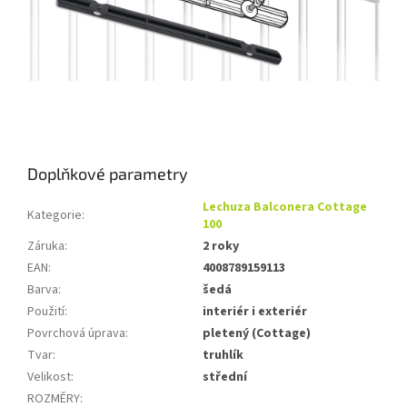
Doplňkové parametry
Lechuza Balconera Cottage
Kategorie
:
100
Záruka
:
2 roky
EAN
:
4008789159113
Barva
:
šedá
Použití
:
interiér i exteriér
Povrchová úprava
:
pletený (Cottage)
Tvar
:
truhlík
Velikost
:
střední
ROZMĚRY
: