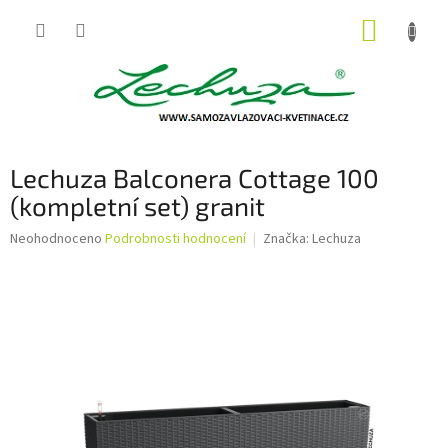
Přejít
NÁKUP
na
obsah
KOŠÍK
Lechuza Balconera Cottage 100
(kompletní set) granit
Průměrné
Neohodnoceno
Podrobnosti hodnocení
Značka:
Lechuza
hodnocení
produktu
je
0,0
z
5
hvězdiček.