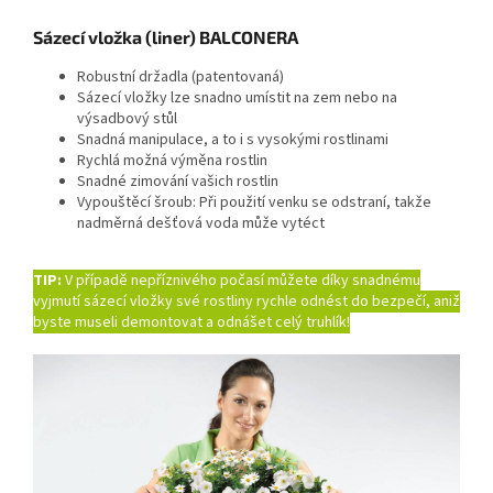
Sázecí vložka (liner) BALCONERA
Robustní držadla (patentovaná)
Sázecí vložky lze snadno umístit na zem nebo na
výsadbový stůl
Snadná manipulace, a to i s vysokými rostlinami
Rychlá možná výměna rostlin
Snadné zimování vašich rostlin
Vypouštěcí šroub: Při použití venku se odstraní, takže
nadměrná dešťová voda může vytéct
TIP:
V případě nepříznivého počasí můžete díky snadnému
vyjmutí sázecí vložky své rostliny rychle odnést do bezpečí, aniž
byste museli demontovat a odnášet celý truhlík!