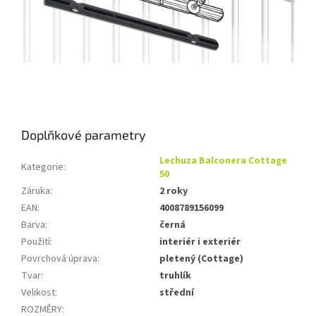
Doplňkové parametry
Lechuza Balconera Cottage
Kategorie
:
50
Záruka
:
2 roky
EAN
:
4008789156099
Barva
:
černá
Použití
:
interiér i exteriér
Povrchová úprava
:
pletený (Cottage)
Tvar
:
truhlík
Velikost
:
střední
ROZMĚRY
: