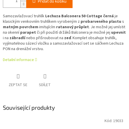
Přidat do košíku
Samozavlažovací truhlík
Lechuza Balconera 50 Cottage černá
je
klasickým venkovním truhlíkem vyrobeným z
probarveného plastu
s
matným povrchem
imitujícím
ratanový průplet
. Je možné jej umístit
na okenní
parapet
či při použití držáků Balconera je možné jej
upevnit
i na
zábradlí
nebo přišroubovat na
zeď
. Komplet obsahuje truhlík,
vyjímatelnou sázecí vložku a samozavlažovací set se sáčkem Lechuza
PON na drenážní vrstvu.
Detailní informace
ZEPTAT SE
SDÍLET
Související produkty
Kód:
19033