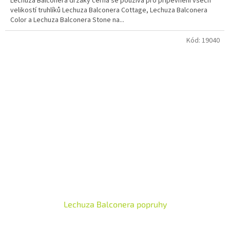
Lechuza Balconera držáky černá se používá pro připevnění všech
velikostí truhlíků Lechuza Balconera Cottage, Lechuza Balconera
Color a Lechuza Balconera Stone na...
Kód:
19040
Lechuza Balconera popruhy