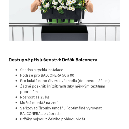
Dostupné příslušenství: Držák Balconera
Snadná a rychlá instalace
Hodí se pro BALCONERA 50 a 80
Pro kulatá nebo čtvercová madla (do obvodu 38 cm)
Žádné poškrábání zábradlí díky měkkým textilním
popruhům
Nosnost až 25 kg
Možná montáž na zeď
Seřizovací šrouby umožňují optimálně vyrovnat
BALCONERA se zábradlím
Držáky nejsou z čelního pohledu vidět