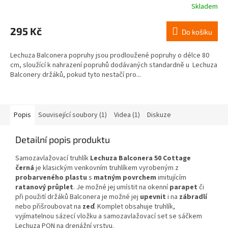
Skladem
295 Kč
Do košíku
Lechuza Balconera popruhy jsou prodloužené popruhy o délce 80
cm, sloužící k nahrazení popruhů dodávaných standardně u Lechuza
Balconery držáků, pokud tyto nestačí pro...
Popis
Související soubory (1)
Videa (1)
Diskuze
Detailní popis produktu
Samozavlažovací truhlík
Lechuza Balconera 50 Cottage
černá
je klasickým venkovním truhlíkem vyrobeným z
probarveného plastu
s
matným povrchem
imitujícím
ratanový průplet
. Je možné jej umístit na okenní
parapet
či
při použití držáků Balconera je možné jej
upevnit
i na
zábradlí
nebo přišroubovat na
zeď
. Komplet obsahuje truhlík,
vyjímatelnou sázecí vložku a samozavlažovací set se sáčkem
Lechuza PON na drenážní vrstvu.