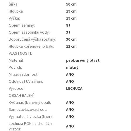
Šířka
:
50 cm
Hloubka
:
19 cm
Výška
:
19 cm
Objem zeminy
:
8 l
Objem zásobníku vody
:
3 l
Doporučená výška rostliny
:
30 cm
Hloubka kořenového balu
:
12 cm
VLASTNOSTI
:
Materiál
:
probarvený plast
Povrch
:
matný
Mrazuvzdornost
:
ANO
Odolnost UV záření
:
ANO
Výrobce
:
LECHUZA
OBSAH BALENÍ
:
Květináč (barevný obal)
:
ANO
Samozavlažovací set
:
ANO
Vyjímatelná vložka (liner)
:
ANO
Lechuza PON na drenážní
ANO
vrstvu
: