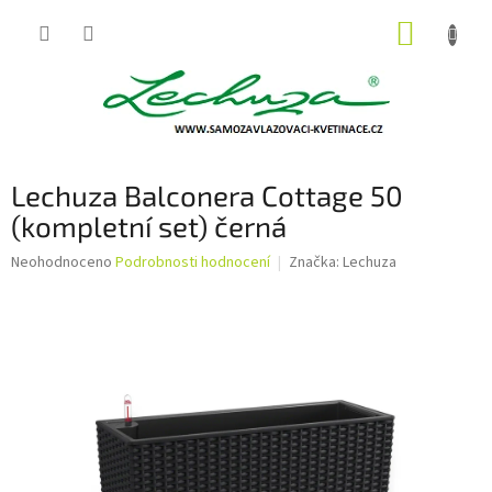
Přejít
NÁKUP
na
obsah
KOŠÍK
Lechuza Balconera Cottage 50
(kompletní set) černá
Průměrné
Neohodnoceno
Podrobnosti hodnocení
Značka:
Lechuza
hodnocení
produktu
je
0,0
z
5
hvězdiček.