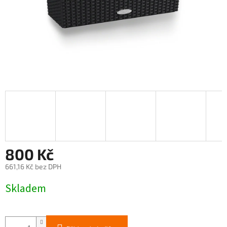
800 Kč
661,16 Kč bez DPH
Měrná
Skladem
cena: