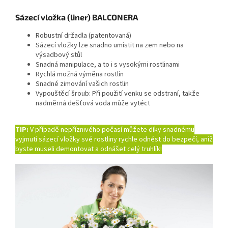
Sázecí vložka (liner) BALCONERA
Robustní držadla (patentovaná)
Sázecí vložky lze snadno umístit na zem nebo na
výsadbový stůl
Snadná manipulace, a to i s vysokými rostlinami
Rychlá možná výměna rostlin
Snadné zimování vašich rostlin
Vypouštěcí šroub: Při použití venku se odstraní, takže
nadměrná dešťová voda může vytéct
TIP:
V případě nepříznivého počasí můžete díky snadnému
vyjmutí sázecí vložky své rostliny rychle odnést do bezpečí, aniž
byste museli demontovat a odnášet celý truhlík!