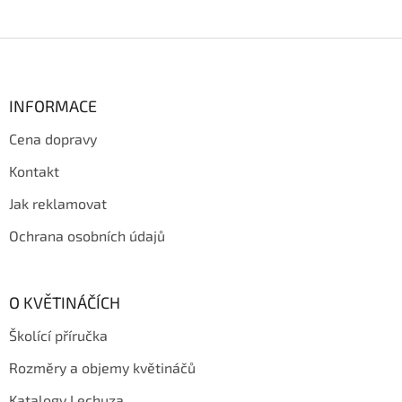
Z
á
p
a
INFORMACE
t
Cena dopravy
í
Kontakt
Jak reklamovat
Ochrana osobních údajů
O KVĚTINÁČÍCH
Školící příručka
Rozměry a objemy květináčů
Katalogy Lechuza