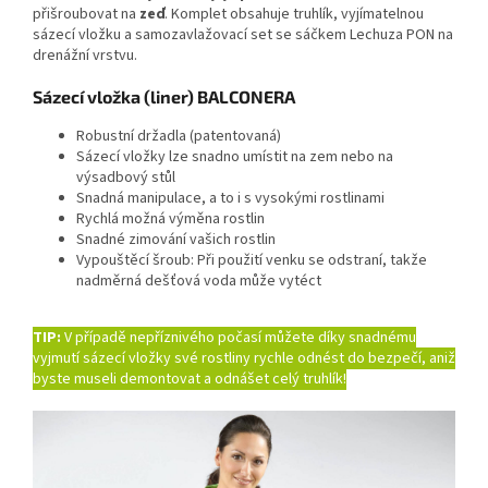
přišroubovat na
zeď
. Komplet obsahuje truhlík, vyjímatelnou
sázecí vložku a samozavlažovací set se sáčkem Lechuza PON na
drenážní vrstvu.
Sázecí vložka (liner) BALCONERA
Robustní držadla (patentovaná)
Sázecí vložky lze snadno umístit na zem nebo na
výsadbový stůl
Snadná manipulace, a to i s vysokými rostlinami
Rychlá možná výměna rostlin
Snadné zimování vašich rostlin
Vypouštěcí šroub: Při použití venku se odstraní, takže
nadměrná dešťová voda může vytéct
TIP:
V případě nepříznivého počasí můžete díky snadnému
vyjmutí sázecí vložky své rostliny rychle odnést do bezpečí, aniž
byste museli demontovat a odnášet celý truhlík!