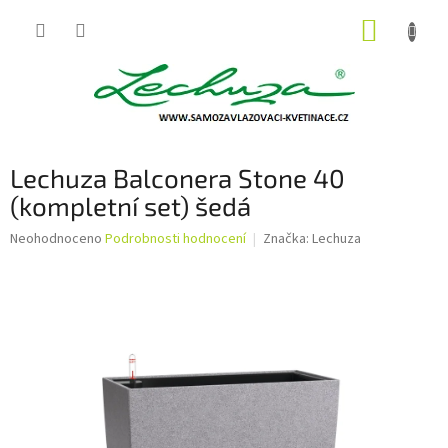
Přejít
NÁKUP
na
obsah
KOŠÍK
Lechuza Balconera Stone 40
(kompletní set) šedá
Průměrné
Neohodnoceno
Podrobnosti hodnocení
Značka:
Lechuza
hodnocení
produktu
je
0,0
z
5
hvězdiček.