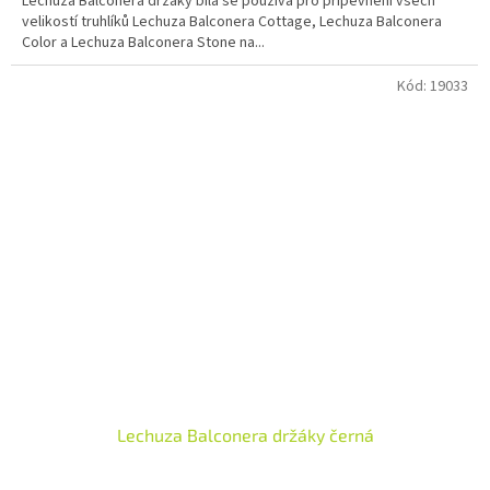
Lechuza Balconera držáky bílá se používá pro připevnění všech
velikostí truhlíků Lechuza Balconera Cottage, Lechuza Balconera
Color a Lechuza Balconera Stone na...
Kód:
19033
Lechuza Balconera držáky černá