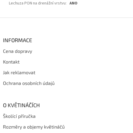
Lechuza PON na drenážní vrstvu
:
ANO
Z
á
p
a
INFORMACE
t
Cena dopravy
í
Kontakt
Jak reklamovat
Ochrana osobních údajů
O KVĚTINÁČÍCH
Školící příručka
Rozměry a objemy květináčů