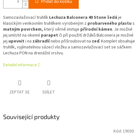
Přidat do košíku
Samozavlažovací truhlík
Lechuza Balconera 40 Stone šedá
je
klasickým venkovním truhlíkem vyrobeným z
probarveného plastu
s
matným povrchem,
který věrně imituje
přírodní kámen
. Je možné
jej umístit na okenní
parapet
či při použití držáků Balconera je možné
jej
upevnit
i na
zábradlí
nebo přišroubovat na
zeď
. Komplet obsahuje
truhlík, vyjímatelnou sázecí vložku a samozavlažovací set se sáčkem
Lechuza PON na drenážní vrstvu.
Detailní informace
ZEPTAT SE
SDÍLET
Související produkty
Kód:
19030