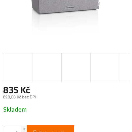
835 Kč
690,08 Kč bez DPH
Měrná
Skladem
cena: