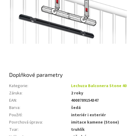
Doplňkové parametry
Kategorie
:
Lechuza Balconera Stone 40
Záruka
:
2 roky
EAN
:
4008789154347
Barva
:
šedá
Použití
:
interiér i exteriér
Povrchová úprava
:
imitace kamene (Stone)
Tvar
:
truhlík