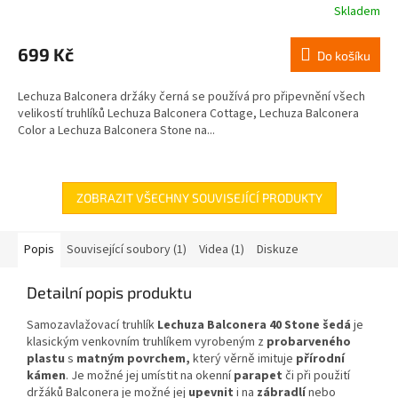
Skladem
699 Kč
Do košíku
Lechuza Balconera držáky černá se používá pro připevnění všech
velikostí truhlíků Lechuza Balconera Cottage, Lechuza Balconera
Color a Lechuza Balconera Stone na...
ZOBRAZIT VŠECHNY SOUVISEJÍCÍ PRODUKTY
Popis
Související soubory (1)
Videa (1)
Diskuze
Detailní popis produktu
Samozavlažovací truhlík
Lechuza Balconera 40 Stone šedá
je
klasickým venkovním truhlíkem vyrobeným z
probarveného
plastu
s
matným povrchem,
který věrně imituje
přírodní
kámen
. Je možné jej umístit na okenní
parapet
či při použití
držáků Balconera je možné jej
upevnit
i na
zábradlí
nebo