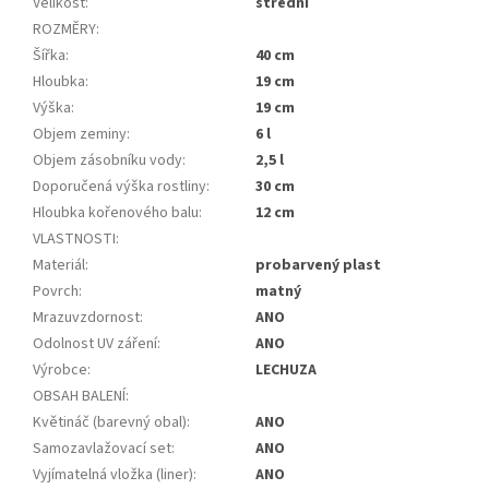
Velikost
:
střední
ROZMĚRY
:
Šířka
:
40 cm
Hloubka
:
19 cm
Výška
:
19 cm
Objem zeminy
:
6 l
Objem zásobníku vody
:
2,5 l
Doporučená výška rostliny
:
30 cm
Hloubka kořenového balu
:
12 cm
VLASTNOSTI
:
Materiál
:
probarvený plast
Povrch
:
matný
Mrazuvzdornost
:
ANO
Odolnost UV záření
:
ANO
Výrobce
:
LECHUZA
OBSAH BALENÍ
:
Květináč (barevný obal)
:
ANO
Samozavlažovací set
:
ANO
Vyjímatelná vložka (liner)
:
ANO