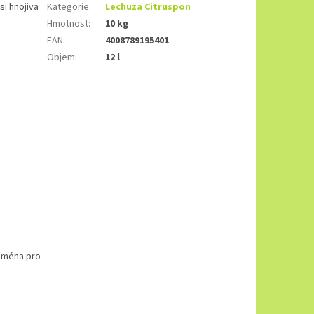
si hnojiva
Kategorie
:
Lechuza Citruspon
Hmotnost
:
10 kg
EAN
:
4008789195401
Objem
:
12 l
ejména pro