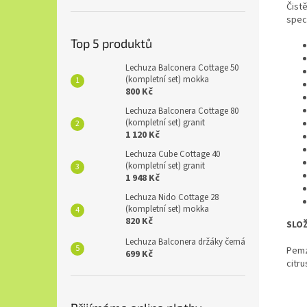
Čistě
spec
Top 5 produktů
Lechuza Balconera Cottage 50
(kompletní set) mokka
800 Kč
Lechuza Balconera Cottage 80
(kompletní set) granit
1 120 Kč
Lechuza Cube Cottage 40
(kompletní set) granit
1 948 Kč
Lechuza Nido Cottage 28
(kompletní set) mokka
820 Kč
SLOŽ
Lechuza Balconera držáky černá
Pemza
699 Kč
citru