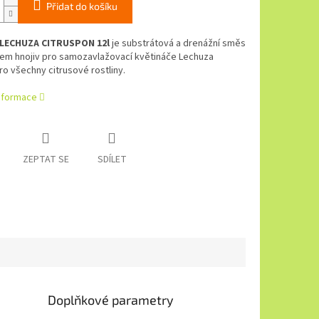
Přidat do košíku
LECHUZA CITRUSPON 12l
je substrátová a drenážní směs
kem hnojiv pro samozavlažovací květináče Lechuza
o všechny citrusové rostliny.
informace
ZEPTAT SE
SDÍLET
Doplňkové parametry