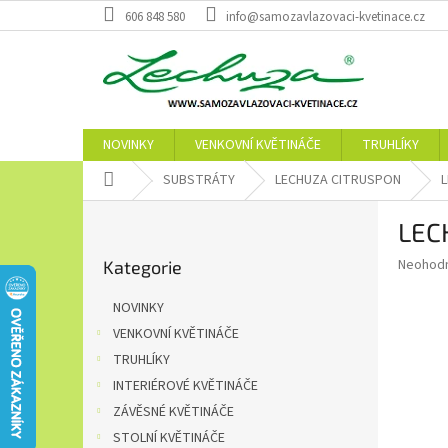
Přejít
606 848 580
info@samozavlazovaci-kvetinace.cz
na
obsah
NOVINKY
VENKOVNÍ KVĚTINÁČE
TRUHLÍKY
Domů
SUBSTRÁTY
LECHUZA CITRUSPON
L
P
LEC
o
Přeskočit
s
Průměr
Neohod
Kategorie
kategorie
t
hodnoce
r
produkt
NOVINKY
a
je
VENKOVNÍ KVĚTINÁČE
0,0
n
z
TRUHLÍKY
n
5
í
INTERIÉROVÉ KVĚTINÁČE
hvězdič
p
ZÁVĚSNÉ KVĚTINÁČE
a
STOLNÍ KVĚTINÁČE