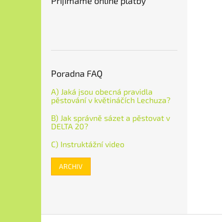
Přijímáme online platby
Poradna FAQ
A) Jaká jsou obecná pravidla
pěstování v květináčích Lechuza?
B) Jak správně sázet a pěstovat v
DELTA 20?
C) Instruktážní video
ARCHIV
Z