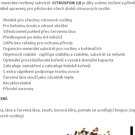
 minerální rostlinný substrát
CITRUSPON 12
l
je díky svému složení a přímě
iálně upravený pro pěstování všech druhů citrusových rostlin.
Vhodné pro všechny citrusové rostliny
Pro bohatou úrodu a zdravé olistění
Středozemní pohled přes červenou lávu
Předhnojené po dobu 6-8 měsíců
100% bez rašeliny pro ochranu přírody
Organicko-minerální substrát pro rostliny v květináčích
Objemově stabilní - zajišťuje stabilitu a stabilitu, substrát se nehutní
Optimální provzdušňování kořenů a vysoká drenážní kapacita
Zabraňuje zamokření a zabraňuje hnilobě kořenů
S extra vápníkem podporuje tvorbu ovoce
Červená láva slouží jako zásobník tepla
Recyklovatelné
Přírodní suroviny
ENÍ:
, láva a červená láva, zeolit, borová kůra, pomalu se uvolňující hnojivo (z
sové rostliny)