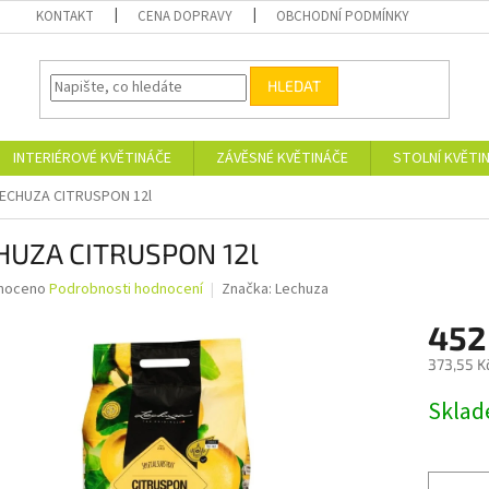
KONTAKT
CENA DOPRAVY
OBCHODNÍ PODMÍNKY
HLEDAT
INTERIÉROVÉ KVĚTINÁČE
ZÁVĚSNÉ KVĚTINÁČE
STOLNÍ KVĚTI
ECHUZA CITRUSPON 12l
HUZA CITRUSPON 12l
né
noceno
Podrobnosti hodnocení
Značka:
Lechuza
ní
452
u
373,55 K
Měrná
Skla
cena:
ek.