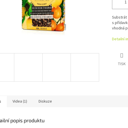
Substrát
s přídav
vhodná pr
Detailní 
TISK
s
Videa (1)
Diskuze
ailní popis produktu