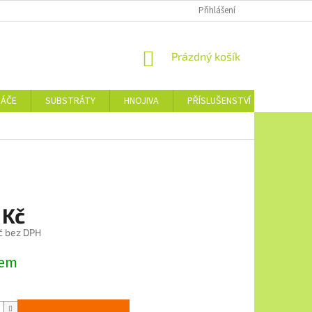
Přihlášení
NÁKUPNÍ
Prázdný košík
KOŠÍK
NÁČE
SUBSTRÁTY
HNOJIVA
PŘÍSLUŠENSTVÍ
JEDNOTL
 Kč
č bez DPH
dem