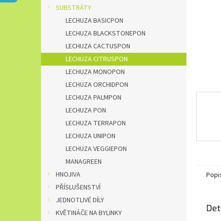
n
SUBSTRÁTY
e
LECHUZA BASICPON
l
LECHUZA BLACKSTONEPON
LECHUZA CACTUSPON
LECHUZA CITRUSPON
LECHUZA MONOPON
LECHUZA ORCHIDPON
LECHUZA PALMPON
LECHUZA PON
LECHUZA TERRAPON
LECHUZA UNIPON
LECHUZA VEGGIEPON
MANAGREEN
HNOJIVA
Popi
PŘÍSLUŠENSTVÍ
JEDNOTLIVÉ DÍLY
Det
KVĚTINÁČE NA BYLINKY