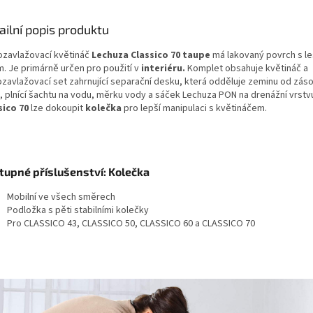
ailní popis produktu
zavlažovací květináč
Lechuza Classico 70 taupe
má lakovaný povrch s l
m. Je primárně určen pro použití v
interiéru
.
Komplet obsahuje květináč a
zavlažovací set zahrnující separační desku, která odděluje zeminu od zás
, plnící šachtu na vodu, měrku vody a sáček Lechuza PON na drenážní vrstv
sico 70
lze dokoupit
kolečka
pro lepší manipulaci s květináčem.
tupné příslušenství: Kolečka
Mobilní ve všech směrech
Podložka s pěti stabilními kolečky
Pro CLASSICO 43, CLASSICO 50, CLASSICO 60 a CLASSICO 70