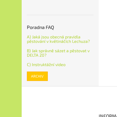
Poradna FAQ
A) Jaká jsou obecná pravidla
pěstování v květináčích Lechuza?
B) Jak správně sázet a pěstovat v
DELTA 20?
C) Instruktážní video
ARCHIV
Z
á
p
a
t
INFORM