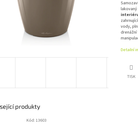
Samozavl
lakovaný 
interiér
zahrnujíc
vody, pln
drenážní 
manipulac
Detailní 
TISK
sející produkty
Kód:
13603