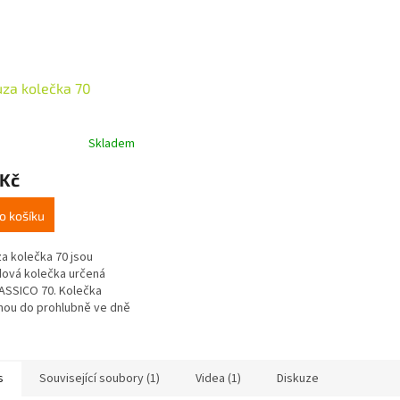
za kolečka 70
Skladem
 Kč
o košíku
a kolečka 70 jsou
ová kolečka určená
ASSICO 70. Kolečka
ou do prohlubně ve dně
áče, takže z boku nejsou
idět. .
s
Související soubory (1)
Videa (1)
Diskuze