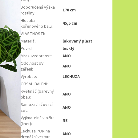
Doporučená výška
170 cm
rostliny
:
Hloubka
45,5 cm
kořenového balu
:
VLASTNOSTI
:
Materiál
:
lakovaný plast
Povrch
:
lesklý
Mrazuvzdornost
:
ANO
Odolnost UV
ANO
záření
:
Výrobce
:
LECHUZA
OBSAH BALENÍ
:
Květináč (barevný
ANO
obal)
:
Samozavlažovací
ANO
set
:
Vyjímatelná vložka
NE
(liner)
:
Lechuza PON na
ANO
drenážní vrstvu
: