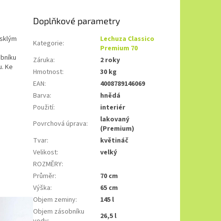
Doplňkové parametry
esklým
Lechuza Classico
Kategorie
:
Premium 70
obníku
Záruka
:
2 roky
u. Ke
Hmotnost
:
30 kg
EAN
:
4008789146069
Barva
:
hnědá
Použití
:
interiér
lakovaný
Povrchová úprava
:
(Premium)
Tvar
:
květináč
Velikost
:
velký
ROZMĚRY
:
Průměr
:
70 cm
Výška
:
65 cm
Objem zeminy
:
145 l
Objem zásobníku
26,5 l
vody
: