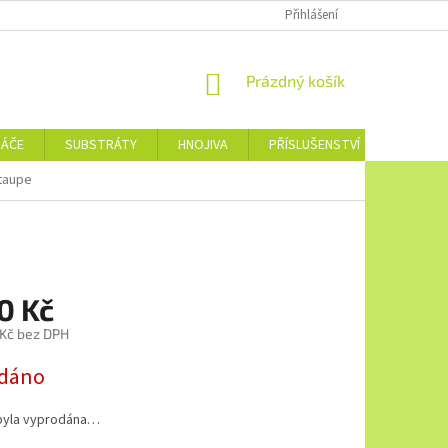
Přihlášení
NÁKUPNÍ
Prázdný košík
KOŠÍK
NÁČE
SUBSTRÁTY
HNOJIVA
PŘÍSLUŠENSTVÍ
JEDNOTL
 taupe
0 Kč
 Kč bez DPH
dáno
byla vyprodána…