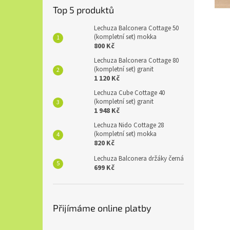
Top 5 produktů
Lechuza Balconera Cottage 50
(kompletní set) mokka
800 Kč
Lechuza Balconera Cottage 80
(kompletní set) granit
1 120 Kč
Lechuza Cube Cottage 40
(kompletní set) granit
1 948 Kč
Lechuza Nido Cottage 28
(kompletní set) mokka
820 Kč
Lechuza Balconera držáky černá
699 Kč
Přijímáme online platby