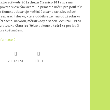
ažovací květináč
Lechuza Classico 70 taupe
má
povrch s lesklým lakem. Je primárně určen pro použití v
u
. Komplet obsahuje květináč a samozavlažovací set
í separační desku, která odděluje zeminu od zásobníku
ící šachtu na vodu, měrku vody a sáček Lechuza PON na
vrstvu. Ke
Classico 70
lze dokoupit
kolečka
pro lepší
i s květináčem.
informace
ZEPTAT SE
SDÍLET