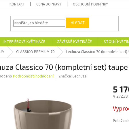
KONTAKT
CENA DOPRAVY
OBCHODNÍ PODMÍNKY
HLEDAT
INTERIÉROVÉ KVĚTINÁČE
ZÁVĚSNÉ KVĚTINÁČE
STOLNÍ KVĚTI
IUM
CLASSICO PREMIUM 70
Lechuza Classico 70 (kompletní set)
uza Classico 70 (kompletní set) taupe
né
noceno
Podrobnosti hodnocení
Značka:
Lechuza
ní
5 17
u
4 272,73
Měrná
Vypro
cena:
ek.
Položka 