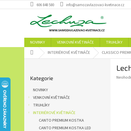
Přejít
606 848 580
info@samozavlazovaci-kvetinace.cz
na
obsah
NOVINKY
VENKOVNÍ KVĚTINÁČE
TRUHLÍKY
Domů
INTERIÉROVÉ KVĚTINÁČE
CLASSICO PREM
P
Lech
o
Přeskočit
s
Průměr
Neohod
Kategorie
kategorie
t
hodnoce
r
produkt
NOVINKY
a
je
VENKOVNÍ KVĚTINÁČE
0,0
n
z
TRUHLÍKY
n
5
í
INTERIÉROVÉ KVĚTINÁČE
hvězdič
p
CANTO PREMIUM KOSTKA
a
CANTO PREMIUM KOSTKA LED