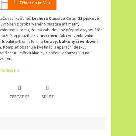
Přidat do košíku
ažovací květináč
Lechuza Classico Color 21 pískově
e vyroben z probarveného plastu a má matný
Vzhledem k tomu, že má zabudovaný přepad a vypouštěcí
 možné jej použít jak v
interiéru
, tak i ve venkovním
. Ideální je k umístění na
terasy
,
balkony
či
venkovní
y.
Komplet obsahuje květináč, separační desku,
cí šachtu, měrku hladiny a sáček Lechuza PON na
vrstvu.
informace
ZEPTAT SE
SDÍLET