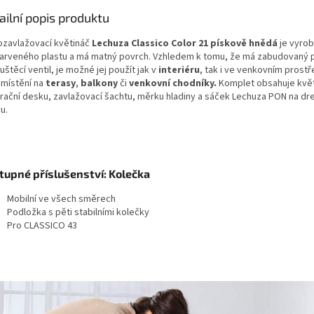
ailní popis produktu
zavlažovací květináč
Lechuza Classico Color 21 pískově hnědá
je vyro
arveného plastu a má matný povrch. Vzhledem k tomu, že má zabudovaný 
štěcí ventil, je možné jej použít jak v
interiéru
, tak i ve venkovním prostře
umístění na
terasy
,
balkony
či
venkovní chodníky.
Komplet obsahuje květ
rační desku, zavlažovací šachtu, měrku hladiny a sáček Lechuza PON na dr
u.
tupné příslušenství: Kolečka
Mobilní ve všech směrech
Podložka s pěti stabilními kolečky
Pro CLASSICO 43