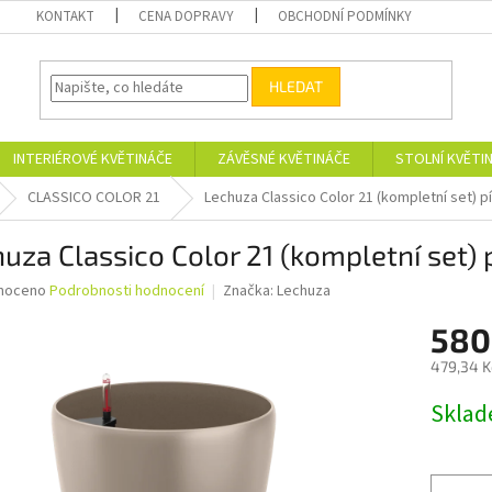
KONTAKT
CENA DOPRAVY
OBCHODNÍ PODMÍNKY
HLEDAT
INTERIÉROVÉ KVĚTINÁČE
ZÁVĚSNÉ KVĚTINÁČE
STOLNÍ KVĚTI
CLASSICO COLOR 21
Lechuza Classico Color 21 (kompletní set) 
uza Classico Color 21 (kompletní set)
né
noceno
Podrobnosti hodnocení
Značka:
Lechuza
ní
580
u
479,34 K
Měrná
Skla
cena:
ek.