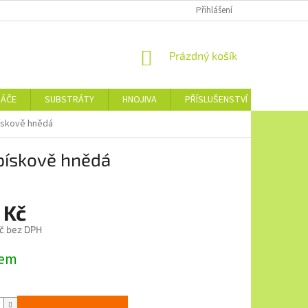
Přihlášení
NÁKUPNÍ
Prázdný košík
KOŠÍK
NÁČE
SUBSTRÁTY
HNOJIVA
PŘÍSLUŠENSTVÍ
JEDNOTL
pískově hnědá
 pískově hnědá
 Kč
č bez DPH
dem