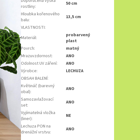
Doporučená výška
50 cm
rostliny
:
Hloubka kořenového
13,5 cm
balu
:
VLASTNOSTI
:
probarvený
Materiál
:
plast
Povrch
:
matný
Mrazuvzdornost
:
ANO
Odolnost UV záření
:
ANO
Výrobce
:
LECHUZA
OBSAH BALENÍ
:
Květináč (barevný
ANO
obal)
:
Samozavlažovací
ANO
set
:
Vyjímatelná vložka
NE
(liner)
:
Lechuza PON na
ANO
drenážní vrstvu
: