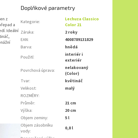
Doplňkové parametry
ben z
Lechuza Classico
Kategorie
:
přepad a
Color 21
dí. Ideální
Záruka
:
2 roky
ináč,
EAN
:
4008789131829
enážní
Barva
:
hnědá
interiér i
Použití
:
exteriér
nelakovaný
Povrchová úprava
:
(Color)
Tvar
:
květináč
Velikost
:
malý
ROZMĚRY
:
Průměr
:
21 cm
Výška
:
20 cm
Objem zeminy
:
5 l
Objem zásobníku
0,8 l
vody
: