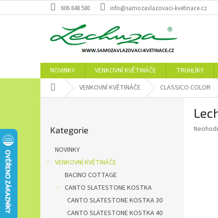
Přejít
606 848 580
info@samozavlazovaci-kvetinace.cz
na
obsah
NOVINKY
VENKOVNÍ KVĚTINÁČE
TRUHLÍKY
Domů
VENKOVNÍ KVĚTINÁČE
CLASSICO COLOR
P
Lech
o
Přeskočit
s
Průměr
Neohod
Kategorie
kategorie
t
hodnoce
r
produkt
NOVINKY
a
je
VENKOVNÍ KVĚTINÁČE
0,0
n
z
BACINO COTTAGE
n
5
í
CANTO SLATESTONE KOSTKA
hvězdič
p
CANTO SLATESTONE KOSTKA 30
a
CANTO SLATESTONE KOSTKA 40