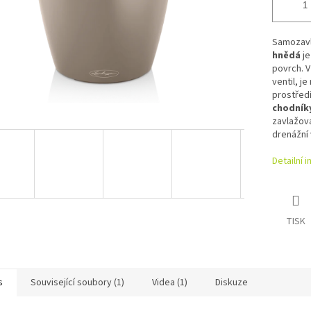
Samozavl
hnědá
j
povrch. 
ventil, je
prostředí
chodník
zavlažova
drenážní 
Detailní 
TISK
s
Související soubory (1)
Videa (1)
Diskuze