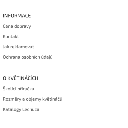
á
p
a
INFORMACE
t
Cena dopravy
í
Kontakt
Jak reklamovat
Ochrana osobních údajů
O KVĚTINÁČÍCH
Školící příručka
Rozměry a objemy květináčů
Katalogy Lechuza