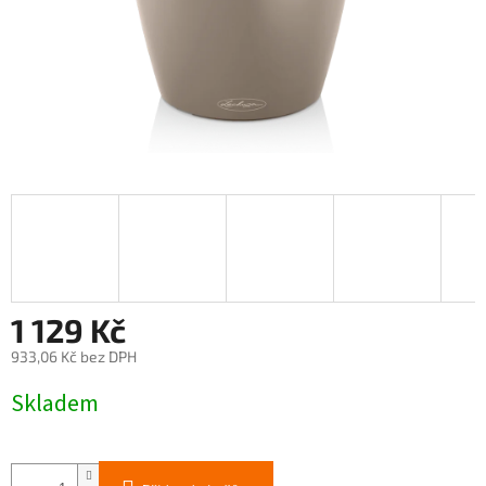
1 129 Kč
933,06 Kč bez DPH
Měrná
Skladem
cena: