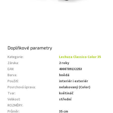
Doplňkové parametry
Kategorie
:
Lechuza Classico Color 35
Záruka
:
2 roky
EAN
:
4008789132253
Barva
:
hnědá
Použití
:
interiér i exteriér
Povrchová úprava
:
nelakovaný (Color)
Tvar
:
květináč
Velikost
:
střední
ROZMĚRY
:
Průměr
:
35 cm