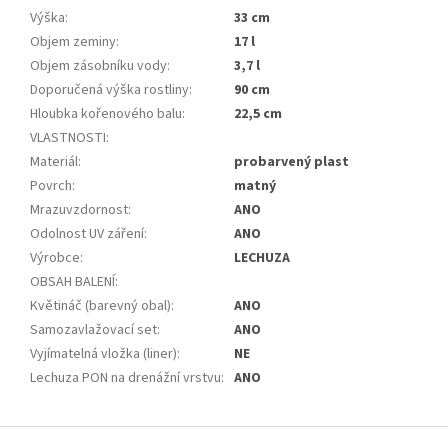
Výška
:
33 cm
Objem zeminy
:
17 l
Objem zásobníku vody
:
3,7 l
Doporučená výška rostliny
:
90 cm
Hloubka kořenového balu
:
22,5 cm
VLASTNOSTI
:
Materiál
:
probarvený plast
Povrch
:
matný
Mrazuvzdornost
:
ANO
Odolnost UV záření
:
ANO
Výrobce
:
LECHUZA
OBSAH BALENÍ
:
Květináč (barevný obal)
:
ANO
Samozavlažovací set
:
ANO
Vyjímatelná vložka (liner)
:
NE
Lechuza PON na drenážní vrstvu
:
ANO
Z