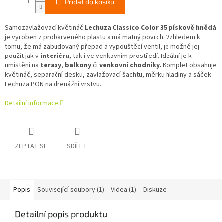
Přidat do košíku
Samozavlažovací květináč
Lechuza Classico Color 35 pískově hnědá
je vyroben z probarveného plastu a má matný povrch. Vzhledem k
tomu, že má zabudovaný přepad a vypouštěcí ventil, je možné jej
použít jak v
interiéru
, tak i ve venkovním prostředí. Ideální je k
umístění na
terasy
,
balkony
či
venkovní chodníky.
Komplet obsahuje
květináč, separační desku, zavlažovací šachtu, měrku hladiny a sáček
Lechuza PON na drenážní vrstvu.
Detailní informace
ZEPTAT SE
SDÍLET
Popis
Související soubory (1)
Videa (1)
Diskuze
Detailní popis produktu