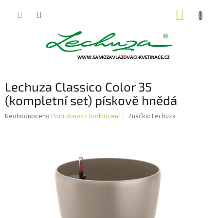
Přejít
NÁKUP
na
obsah
KOŠÍK
Lechuza Classico Color 35
(kompletní set) pískově hnědá
Průměrné
Neohodnoceno
Podrobnosti hodnocení
Značka:
Lechuza
hodnocení
produktu
je
0,0
z
5
hvězdiček.