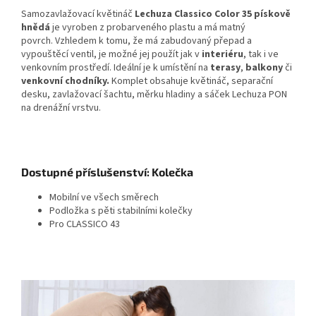
Samozavlažovací květináč
Lechuza Classico Color 35 pískově
hnědá
je vyroben z probarveného plastu a má matný
povrch. Vzhledem k tomu, že má zabudovaný přepad a
vypouštěcí ventil, je možné jej použít jak v
interiéru
, tak i ve
venkovním prostředí. Ideální je k umístění na
terasy
,
balkony
či
venkovní chodníky.
Komplet obsahuje květináč, separační
desku, zavlažovací šachtu, měrku hladiny a sáček Lechuza PON
na drenážní vrstvu.
Dostupné příslušenství: Kolečka
Mobilní ve všech směrech
Podložka s pěti stabilními kolečky
Pro CLASSICO 43