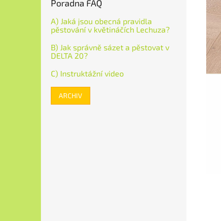
Poradna FAQ
A) Jaká jsou obecná pravidla
pěstování v květináčích Lechuza?
B) Jak správně sázet a pěstovat v
DELTA 20?
C) Instruktážní video
ARCHIV