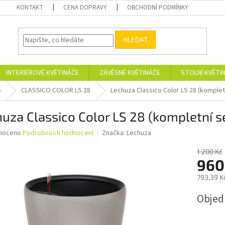
KONTAKT
CENA DOPRAVY
OBCHODNÍ PODMÍNKY
HLEDAT
INTERIÉROVÉ KVĚTINÁČE
ZÁVĚSNÉ KVĚTINÁČE
STOLNÍ KVĚTI
S
CLASSICO COLOR LS 28
Lechuza Classico Color LS 28 (komplet
uza Classico Color LS 28 (kompletní s
né
noceno
Podrobnosti hodnocení
Značka:
Lechuza
ní
u
1 200 Kč
960
793,39 K
Měrná
Obje
ek.
cena: