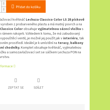
Přidat do košíku
ažovací květináč
Lechuza Classico Color LS 28 pískově
e vyroben z probarveného plastu a má matný povrch a na
Classico Color
obsahuje
vyjímatelnou sázecí vložku
s
 rámem rukojeti. Vzhledem k tomu, že má zabudovaný
vypouštěcí ventil, je možné jej použít jak v
interiéru
, tak
ovním prostředí. Ideální je k umístění na
terasy
,
balkony
ní chodníky.
Komplet obsahuje květináč, vyjímatelnou
ložku a samozavlažovací set se sáčkem Lechuza PON na
vrstvu.
informace
ZEPTAT SE
SDÍLET