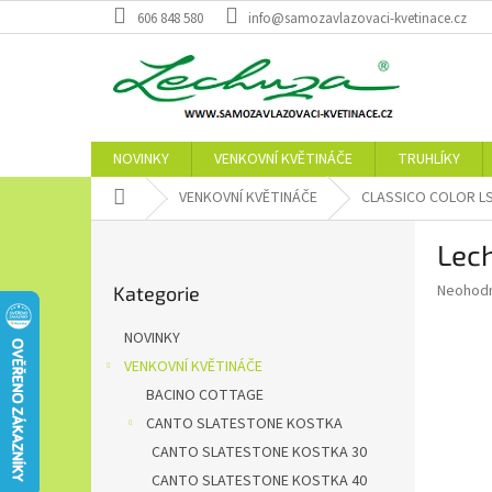
Přejít
606 848 580
info@samozavlazovaci-kvetinace.cz
na
obsah
NOVINKY
VENKOVNÍ KVĚTINÁČE
TRUHLÍKY
Domů
VENKOVNÍ KVĚTINÁČE
CLASSICO COLOR L
P
Lech
o
Přeskočit
s
Průměr
Neohod
Kategorie
kategorie
t
hodnoce
r
produkt
NOVINKY
a
je
VENKOVNÍ KVĚTINÁČE
0,0
n
z
BACINO COTTAGE
n
5
í
CANTO SLATESTONE KOSTKA
hvězdič
p
CANTO SLATESTONE KOSTKA 30
a
CANTO SLATESTONE KOSTKA 40