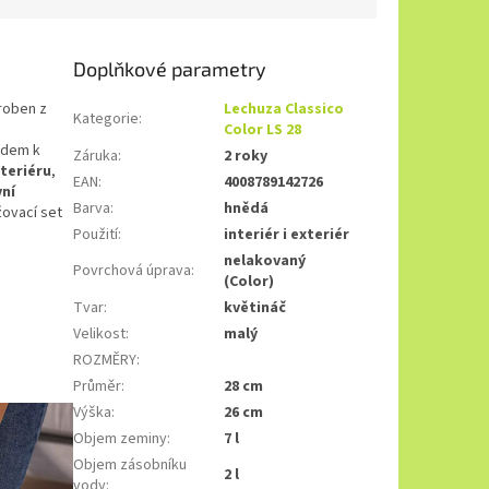
Doplňkové parametry
roben z
Lechuza Classico
Kategorie
:
Color LS 28
edem k
Záruka
:
2 roky
nteriéru
,
EAN
:
4008789142726
ní
Barva
:
hnědá
žovací set
Použití
:
interiér i exteriér
nelakovaný
Povrchová úprava
:
(Color)
Tvar
:
květináč
Velikost
:
malý
ROZMĚRY
:
Průměr
:
28 cm
Výška
:
26 cm
Objem zeminy
:
7 l
Objem zásobníku
2 l
vody
: