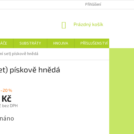
Přihlášení
NÁKUPNÍ
Prázdný košík
KOŠÍK
NÁČE
SUBSTRÁTY
HNOJIVA
PŘÍSLUŠENSTVÍ
JEDNOTL
ní set) pískově hnědá
et) pískově hnědá
–20 %
 Kč
č bez DPH
dnáno