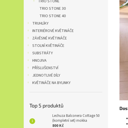
TRIO STONE
TRIO STONE 30
TRIO STONE 40
TRUHLÍKY
INTERIÉROVÉ KVĚTINÁČE
ZÁVĚSNÉ KVĚTINÁČE
STOLNÍ KVĚTINÁČE
SUBSTRÁTY
HNOJIVA
PŘÍSLUŠENSTVÍ
JEDNOTLIVÉ DÍLY
KVĚTINÁČE NA BYLINKY
Top 5 produktů
Dos
Lechuza Balconera Cottage 50
(kompletní set) mokka
800 Kč