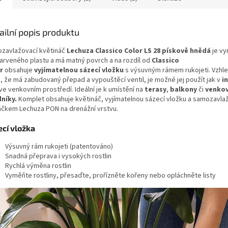
ailní popis produktu
zavlažovací květináč
Lechuza Classico Color LS 28 pískově hnědá
je vy
arveného plastu a má matný povrch a na rozdíl od
Classico
r
obsahuje
vyjímatelnou sázecí vložku
s výsuvným rámem rukojeti. Vzhl
, že má zabudovaný přepad a vypouštěcí ventil, je možné jej použít jak v
i
 ve venkovním prostředí. Ideální je k umístění na
terasy
,
balkony
či
venkov
níky.
Komplet obsahuje květináč, vyjímatelnou sázecí vložku a samozavla
áčkem Lechuza PON na drenážní vrstvu.
ecí vložka
Výsuvný rám rukojeti (patentováno)
Snadná přeprava i vysokých rostlin
Rychlá výměna rostlin
Vyměňte rostliny, přesaďte, prořízněte kořeny nebo opláchněte listy