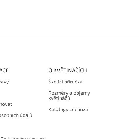
ACE
O KVĚTINÁČÍCH
ravy
Školící příručka
Rozměry a objemy
květináčů
amovat
Katalogy Lechuza
osobních údajů
 Všechna práva vyhrazena.