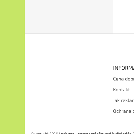
Z
á
p
a
t
INFORM
í
Cena dop
Kontakt
Jak rekl
Ochrana 
Copyright 2026
Lechuza - samozavlažovací květináče
.