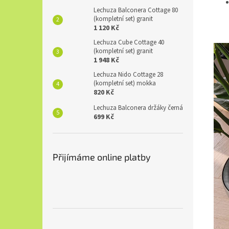
Lechuza Balconera Cottage 80
(kompletní set) granit
1 120 Kč
Lechuza Cube Cottage 40
(kompletní set) granit
1 948 Kč
Lechuza Nido Cottage 28
(kompletní set) mokka
820 Kč
Lechuza Balconera držáky černá
699 Kč
Přijímáme online platby