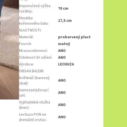
Doporučená výška
70 cm
rostliny
:
Hloubka
17,5 cm
kořenového balu
:
VLASTNOSTI
:
Materiál
:
probarvený plast
Povrch
:
matný
Mrazuvzdornost
:
ANO
Odolnost UV záření
:
ANO
Výrobce
:
LECHUZA
OBSAH BALENÍ
:
Květináč (barevný
ANO
obal)
:
Samozavlažovací
ANO
set
:
Vyjímatelná vložka
ANO
(liner)
:
Lechuza PON na
ANO
drenážní vrstvu
: