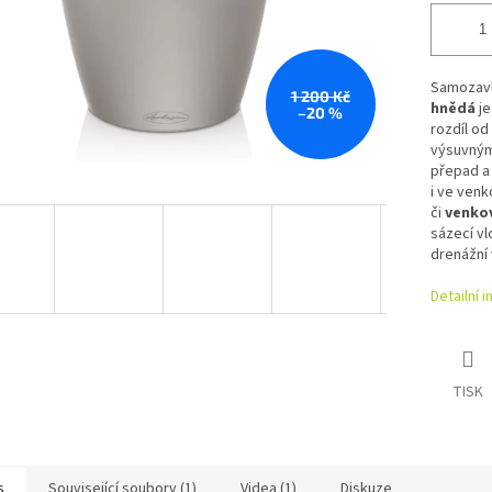
Samozavl
1 200 Kč
hnědá
j
–20 %
rozdíl od
výsuvným
přepad a 
i ve venk
či
venkov
sázecí v
drenážní 
Detailní 
TISK
s
Související soubory (1)
Videa (1)
Diskuze