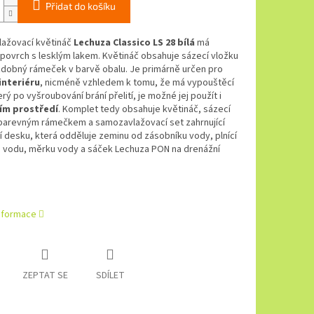
Přidat do košíku
ažovací květináč
Lechuza Classico LS 28 bílá
má
povrch s lesklým lakem. Květináč obsahuje sázecí vložku
zdobný rámeček v barvě obalu. Je primárně určen pro
interiéru
, nicméně vzhledem k tomu, že má vypouštěcí
erý po vyšroubování brání přelití, je možné jej použít i
ím prostředí
. Komplet tedy obsahuje květináč, sázecí
 barevným rámečkem a samozavlažovací set zahrnující
 desku, která odděluje zeminu od zásobníku vody, plnící
a vodu, měrku vody a sáček Lechuza PON na drenážní
informace
ZEPTAT SE
SDÍLET