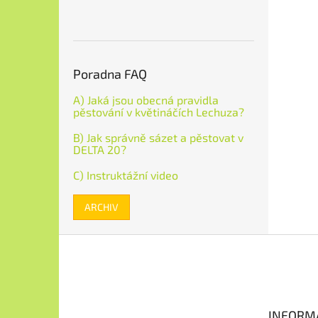
Poradna FAQ
A) Jaká jsou obecná pravidla
pěstování v květináčích Lechuza?
B) Jak správně sázet a pěstovat v
DELTA 20?
C) Instruktážní video
ARCHIV
Z
á
p
a
t
INFORM