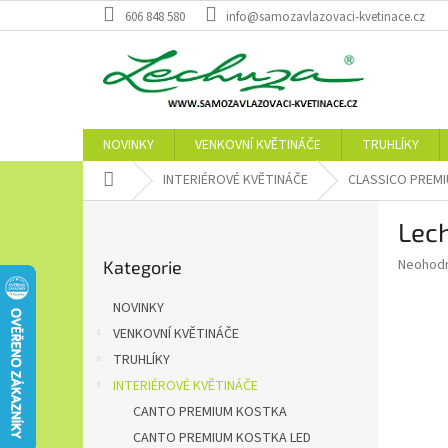
Přejít
606 848 580
info@samozavlazovaci-kvetinace.cz
na
obsah
NOVINKY
VENKOVNÍ KVĚTINÁČE
TRUHLÍKY
Domů
INTERIÉROVÉ KVĚTINÁČE
CLASSICO PREMI
P
Lech
o
Přeskočit
s
Průměr
Neohod
Kategorie
kategorie
t
hodnoce
r
produkt
NOVINKY
a
je
VENKOVNÍ KVĚTINÁČE
0,0
n
z
TRUHLÍKY
n
5
í
INTERIÉROVÉ KVĚTINÁČE
hvězdič
p
CANTO PREMIUM KOSTKA
a
CANTO PREMIUM KOSTKA LED