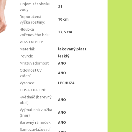
Objem zásobníku
2 l
vody
:
Doporučená
70 cm
výška rostliny
:
Hloubka
17,5 cm
kořenového balu
:
VLASTNOSTI
:
Materiál
:
lakovaný plast
Povrch
:
lesklý
Mrazuvzdornost
:
ANO
Odolnost UV
ANO
záření
:
Výrobce
:
LECHUZA
OBSAH BALENÍ
:
Květináč (barevný
ANO
obal)
:
Vyjímatelná vložka
ANO
(liner)
:
Barevný rámeček
:
ANO
Samozavlažovací