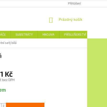
Přihlášení
NÁKUPNÍ
Prázdný košík
KOŠÍK
NÁČE
SUBSTRÁTY
HNOJIVA
PŘÍSLUŠENSTVÍ
JEDNOTL
ní set) bílá
á
1 Kč
č bez DPH
dem