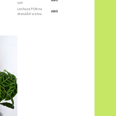
ANO
set
:
Lechuza PON na
ANO
drenážní vrstvu
: