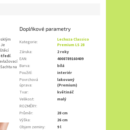
Doplňkové parametry
esklým
Lechuza Classico
Kategorie
:
 Je
Premium LS 28
štěcí
Záruka
:
2 roky
tředí
.
EAN
:
4008789160409
avlažovací
Barva
:
bílá
 šachtu na
Použití
:
interiér
Povrchová
lakovaný
úprava
:
(Premium)
Tvar
:
květináč
Velikost
:
malý
ROZMĚRY
:
Průměr
:
28 cm
Výška
:
26 cm
Objem zeminy
:
9 l