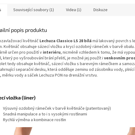
s
Související soubory (1)
Videa (1)
Diskuze
ailní popis produktu
zavlažovací květináč
Lechuza Classico LS 28 bílá
má lakovaný povrch s l
m. Květináč obsahuje sázecí vložku a krycí ozdobný rámeček v barvě obalu.
árně určen pro použití v
interiéru
, nicméně vzhledem k tomu, že má vypou
l, který po vyšroubování brání přelití, je možné jej použít i
venkovním pros
let tedy obsahuje květináč, sázecí vložku s barevným rámečkem a samoz
zahrnující separační desku, která odděluje zeminu od zásobníku vody, plnící
, měrku vody a sáček Lechuza PON na drenážní vrstvu.
cí vložka (liner)
Výsuvný ozdobný rámeček v barvě květináče (patentovaný)
Snadná manipulace a to i s vysokými rostlinami
Rychlá výměna a kombinace rostlin