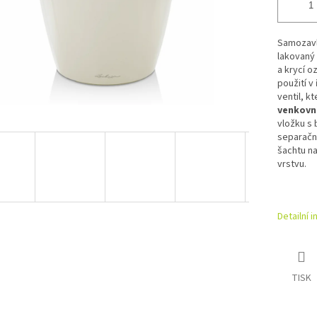
Samozavl
lakovaný 
a krycí o
použití v
ventil, kt
venkovn
vložku s
separační
šachtu n
vrstvu.
Detailní 
TISK