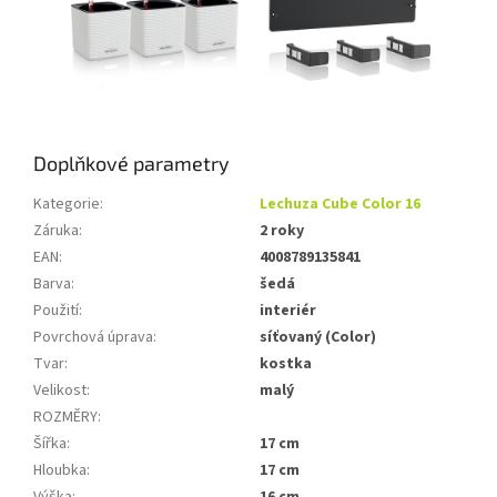
Doplňkové parametry
Kategorie
:
Lechuza Cube Color 16
Záruka
:
2 roky
EAN
:
4008789135841
Barva
:
šedá
Použití
:
interiér
Povrchová úprava
:
síťovaný (Color)
Tvar
:
kostka
Velikost
:
malý
ROZMĚRY
:
Šířka
:
17 cm
Hloubka
:
17 cm
Výška
:
16 cm