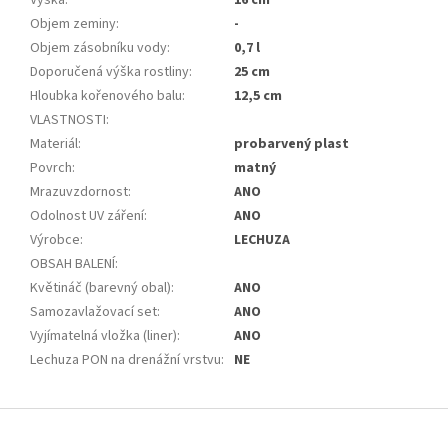
Objem zeminy
:
-
Objem zásobníku vody
:
0,7 l
Doporučená výška rostliny
:
25 cm
Hloubka kořenového balu
:
12,5 cm
VLASTNOSTI
:
Materiál
:
probarvený plast
Povrch
:
matný
Mrazuvzdornost
:
ANO
Odolnost UV záření
:
ANO
Výrobce
:
LECHUZA
OBSAH BALENÍ
:
Květináč (barevný obal)
:
ANO
Samozavlažovací set
:
ANO
Vyjímatelná vložka (liner)
:
ANO
Lechuza PON na drenážní vrstvu
:
NE
Z
á