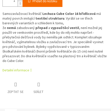
Přidat do košíku
Samozavlažovací květináč
Lechuza Cube Color 16 břidlicová
má
matný povrch imitující
textilní strukturu
. Vyrábí se ve třech
barevných variantách a vzhledem k tomu,
že
nemá
zabudovaný
přepad
a
vypouštěcí ventil
, není možné jej
použít ve venkovním prostředí, kde by do něj mohlo napršet -
přebytečná dešťová vody by neměla jak odtéct. Komplet obsahuje
květináč, vyjímatelnou vložku a zavlažovací trn. Je speciálně vyvinut
pro pěstování bylinek. Bylinky vypěstované v typizovaném
školkařském květináči (horní průměr květináče do 15 cm) není nutné
přesazovat. Do dna květináče vsaďte na plastový trn a květináč vložte
do Cube Color.
Detailní informace
ZEPTAT SE
SDÍLET