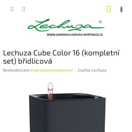
Přejít
NÁKUP
na
obsah
KOŠÍK
Lechuza Cube Color 16 (kompletní
set) břidlicová
Průměrné
Neohodnoceno
Podrobnosti hodnocení
Značka:
Lechuza
hodnocení
produktu
je
0,0
z
5
hvězdiček.