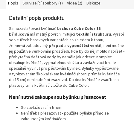
Popis
Související soubory (1)
Videa (2)
Diskuze
Detailní popis produktu
Samozavlažovací květináč
Lechuza Cube Color 16
břidlicová
má matný povrch imitující
textilní strukturu
. Vyrábí
se ve třech barevných variantách a vzhledem k tomu,
že
nemá
zabudovaný
přepad
a
vypouštěcí ventil
, není možné
jej použít ve venkovním prostředí, kde by do něj mohlo napršet -
přebytečná dešťová vody by neměla jak odtéct. Komplet
obsahuje květináč, vyjímatelnou vložku a zavlažovací trn. Je
speciálně vyvinut pro pěstování bylinek. Bylinky vypěstované
v typizovaném školkařském květináči (horní průměr květináče
do 15 cm) není nutné přesazovat. Do dna květináče vsaďte na
plastový trn a květináč vložte do Cube Color.
Není nutné zakoupenou bylinku přesazovat
Se zavlažovacím trnem
Není třeba přesazovat - použijte bylinku přímo se
zakoupeným květináčem