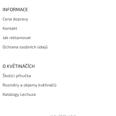
p
a
INFORMACE
t
Cena dopravy
í
Kontakt
Jak reklamovat
Ochrana osobních údajů
O KVĚTINÁČÍCH
Školící příručka
Rozměry a objemy květináčů
Katalogy Lechuza