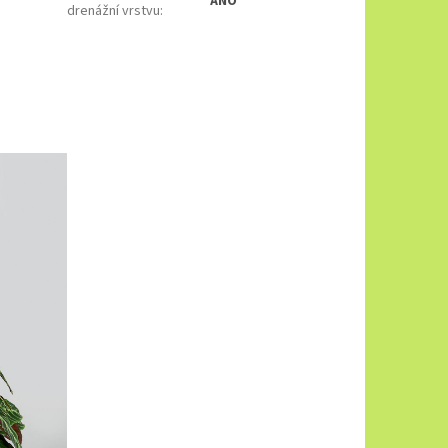
ANO
drenážní vrstvu
: