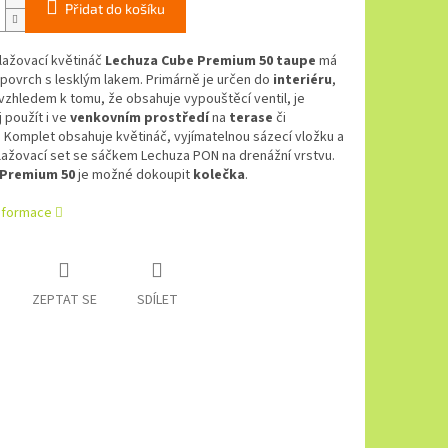
Přidat do košíku
ažovací květináč
Lechuza Cube Premium 50 taupe
má
povrch s lesklým lakem. Primárně je určen do
interiéru
,
zhledem k tomu, že obsahuje vypouštěcí ventil, je
 použít i ve
venkovním prostředí
na
terase
či
. Komplet obsahuje květináč, vyjímatelnou sázecí vložku a
ažovací set se sáčkem Lechuza PON na drenážní vrstvu.
Premium 50
je možné dokoupit
kolečka
.
informace
ZEPTAT SE
SDÍLET