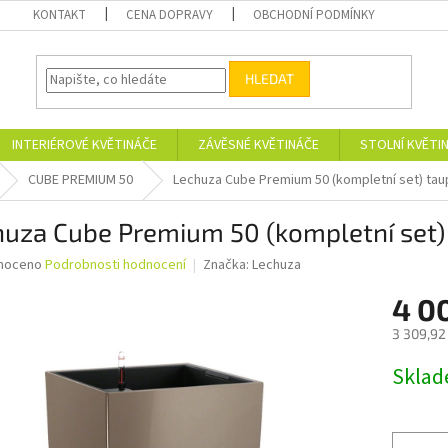
KONTAKT
CENA DOPRAVY
OBCHODNÍ PODMÍNKY
HLEDAT
INTERIÉROVÉ KVĚTINÁČE
ZÁVĚSNÉ KVĚTINÁČE
STOLNÍ KVĚTI
CUBE PREMIUM 50
Lechuza Cube Premium 50 (kompletní set) ta
huza Cube Premium 50 (kompletní set)
né
noceno
Podrobnosti hodnocení
Značka:
Lechuza
ní
4 0
u
3 309,92
Měrná
Skla
cena:
ek.