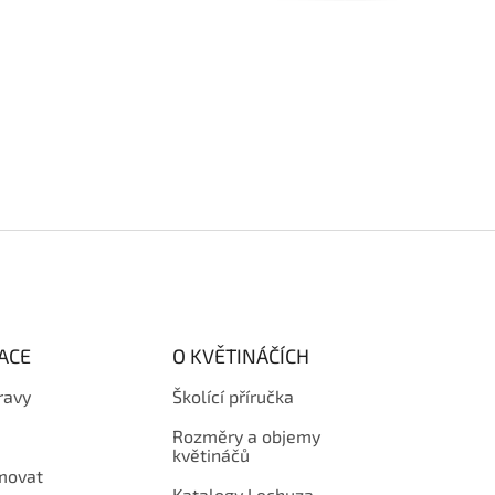
ACE
O KVĚTINÁČÍCH
ravy
Školící příručka
Rozměry a objemy
květináčů
amovat
Katalogy Lechuza