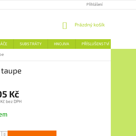
Přihlášení
NÁKUPNÍ
Prázdný košík
KOŠÍK
NÁČE
SUBSTRÁTY
HNOJIVA
PŘÍSLUŠENSTVÍ
JEDNOTL
upe
 taupe
05 Kč
 Kč bez DPH
dem