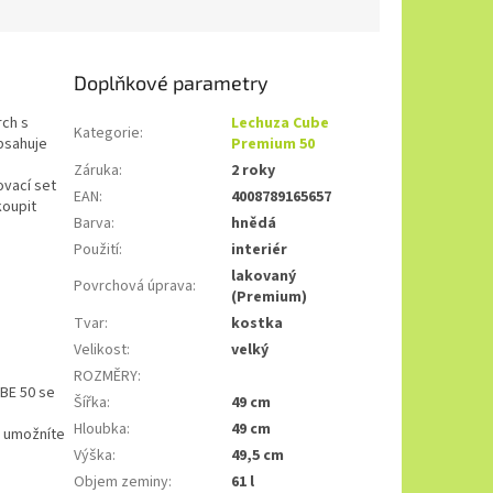
Doplňkové parametry
rch s
Lechuza Cube
Kategorie
:
bsahuje
Premium 50
Záruka
:
2 roky
ovací set
EAN
:
4008789165657
oupit
Barva
:
hnědá
Použití
:
interiér
lakovaný
Povrchová úprava
:
(Premium)
Tvar
:
kostka
Velikost
:
velký
ROZMĚRY
:
UBE 50 se
Šířka
:
49 cm
Hloubka
:
49 cm
ž umožníte
Výška
:
49,5 cm
Objem zeminy
:
61 l