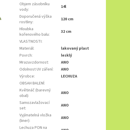
Objem zásobníku
14l
vody
:
Doporučená výška
120 cm
rostliny
:
Hloubka
32 cm
kořenového balu
:
VLASTNOSTI
:
Materiál
:
lakovaný plast
Povrch
:
lesklý
Mrazuvzdornost
:
ANO
Odolnost UV záření
:
ANO
Výrobce
:
LECHUZA
OBSAH BALENÍ
:
Květináč (barevný
ANO
obal)
:
Samozavlažovací
ANO
set
:
Vyjímatelná vložka
ANO
(liner)
:
Lechuza PON na