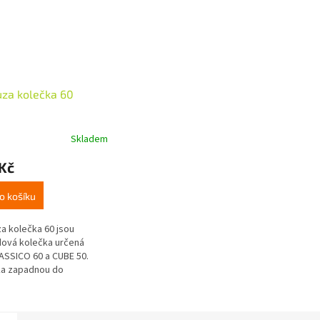
za kolečka 60
Skladem
Kč
o košíku
a kolečka 60 jsou
ová kolečka určená
ASSICO 60 a CUBE 50.
ka zapadnou do
bně ve dně květináče,
z boku nejsou téměř