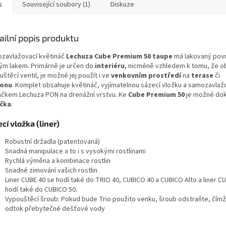
s
Související soubory (1)
Diskuze
ailní popis produktu
zavlažovací květináč
Lechuza Cube Premium 50 taupe
má lakovaný pov
lým lakem. Primárně je určen do
interiéru
, nicméně vzhledem k tomu, že o
štěcí ventil, je možné jej použít i ve
venkovním prostředí
na
terase
či
konu
. Komplet obsahuje květináč, vyjímatelnou sázecí vložku a samozavlaž
áčkem Lechuza PON na drenážní vrstvu. Ke
Cube Premium 50
je možné dok
čka
.
cí vložka (liner)
Robustní držadla (patentovaná)
Snadná manipulace a to i s vysokými rostlinami
Rychlá výměna a kombinace rostlin
Snadné zimování vašich rostlin
Liner CUBE 40 se hodí také do TRIO 40, CUBICO 40 a CUBICO Alto a liner C
hodí také do CUBICO 50.
Vypouštěcí šroub: Pokud bude Trio použito venku, šroub odstraňte, čím
odtok přebytečné dešťové vody