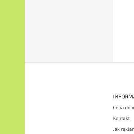
Z
á
p
a
t
INFORM
í
Cena dop
Kontakt
Jak rekl