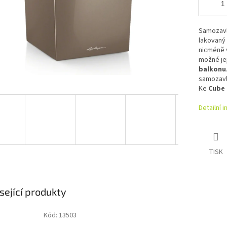
Samozavl
lakovaný 
nicméně v
možné jej
balkonu
samozavl
Ke
Cube 
Detailní 
TISK
sející produkty
Kód:
13503