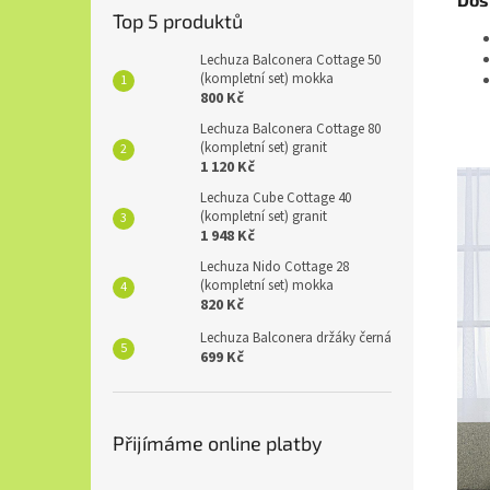
Top 5 produktů
Lechuza Balconera Cottage 50
(kompletní set) mokka
800 Kč
Lechuza Balconera Cottage 80
(kompletní set) granit
1 120 Kč
Lechuza Cube Cottage 40
(kompletní set) granit
1 948 Kč
Lechuza Nido Cottage 28
(kompletní set) mokka
820 Kč
Lechuza Balconera držáky černá
699 Kč
Přijímáme online platby