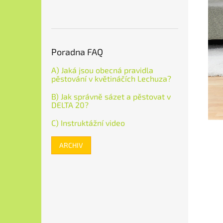
Poradna FAQ
A) Jaká jsou obecná pravidla
pěstování v květináčích Lechuza?
B) Jak správně sázet a pěstovat v
DELTA 20?
C) Instruktážní video
ARCHIV