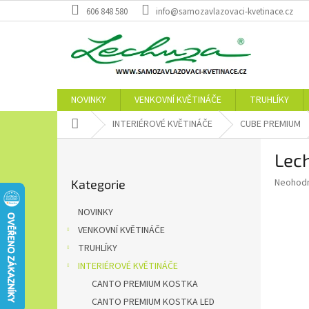
Přejít
606 848 580
info@samozavlazovaci-kvetinace.cz
na
obsah
NOVINKY
VENKOVNÍ KVĚTINÁČE
TRUHLÍKY
Domů
INTERIÉROVÉ KVĚTINÁČE
CUBE PREMIUM
P
Lec
o
Přeskočit
s
Průměr
Neohod
Kategorie
kategorie
t
hodnoce
r
produkt
NOVINKY
a
je
VENKOVNÍ KVĚTINÁČE
0,0
n
z
TRUHLÍKY
n
5
í
INTERIÉROVÉ KVĚTINÁČE
hvězdič
p
CANTO PREMIUM KOSTKA
a
CANTO PREMIUM KOSTKA LED