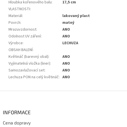
Hloubka kořenového balu
:
17,5 cm
VLASTNOSTI
:
Materiál
:
lakovaný plast
Povrch
:
matný
Mrazuvzdornost
:
ANO
Odolnost UV záření
:
ANO
Výrobce
:
LECHUZA
OBSAH BALENÍ
:
Květináč (barevný obal)
:
ANO
Vyjímatelná vložka (liner)
:
ANO
Samozavlažovací set
:
ANO
Lechuza PON na celý květináč
:
ANO
Z
á
p
a
INFORMACE
t
Cena dopravy
í