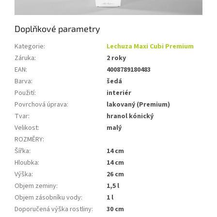
Doplňkové parametry
Kategorie
:
Lechuza Maxi Cubi Premium
Záruka
:
2 roky
EAN
:
4008789180483
Barva
:
šedá
Použití
:
interiér
Povrchová úprava
:
lakovaný (Premium)
Tvar
:
hranol kónický
Velikost
:
malý
ROZMĚRY
:
Šířka
:
14 cm
Hloubka
:
14 cm
Výška
:
26 cm
Objem zeminy
:
1,5 l
Objem zásobníku vody
:
1 l
Doporučená výška rostliny
:
30 cm