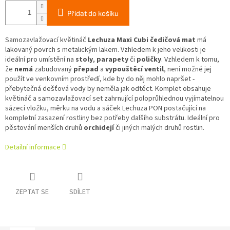
Přidat do košíku
Samozavlažovací květináč
Lechuza Maxi Cubi čedičová mat
má
lakovaný povrch s metalickým lakem. Vzhledem k jeho velikosti je
ideální pro umístění na
stoly
,
parapety
či
poličky
. Vzhledem k tomu,
že
nemá
zabudovaný
přepad
a
vypouštěcí ventil
, není možné jej
použít ve venkovním prostředí, kde by do něj mohlo napršet -
přebytečná dešťová vody by neměla jak odtéct. Komplet obsahuje
květináč a samozavlažovací set zahrnující poloprůhlednou vyjímatelnou
sázecí vložku, měrku na vodu a sáček Lechuza PON postačující na
kompletní zasazení rostliny bez potřeby dalšího substrátu. Ideální pro
pěstování menších druhů
orchidejí
či jiných malých druhů rostlin.
Detailní informace
ZEPTAT SE
SDÍLET