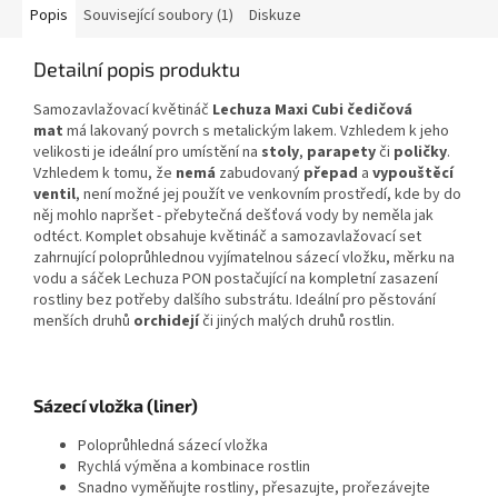
Popis
Související soubory (1)
Diskuze
Detailní popis produktu
Samozavlažovací květináč
Lechuza Maxi Cubi čedičová
mat
má lakovaný povrch s metalickým lakem. Vzhledem k jeho
velikosti je ideální pro umístění na
stoly
,
parapety
či
poličky
.
Vzhledem k tomu, že
nemá
zabudovaný
přepad
a
vypouštěcí
ventil
, není možné jej použít ve venkovním prostředí, kde by do
něj mohlo napršet - přebytečná dešťová vody by neměla jak
odtéct. Komplet obsahuje květináč a samozavlažovací set
zahrnující poloprůhlednou vyjímatelnou sázecí vložku, měrku na
vodu a sáček Lechuza PON postačující na kompletní zasazení
rostliny bez potřeby dalšího substrátu. Ideální pro pěstování
menších druhů
orchidejí
či jiných malých druhů rostlin.
Sázecí vložka (liner)
Poloprůhledná sázecí vložka
Rychlá výměna a kombinace rostlin
Snadno vyměňujte rostliny, přesazujte, prořezávejte