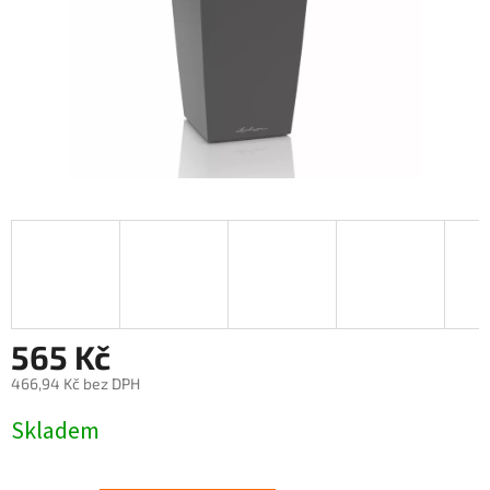
565 Kč
466,94 Kč bez DPH
Měrná
Skladem
cena: