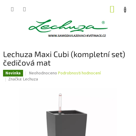
Přejít
NÁKUP
na
obsah
KOŠÍK
Lechuza Maxi Cubi (kompletní set)
čedičová mat
Průměrné
Neohodnoceno
Podrobnosti hodnocení
Novinka
hodnocení
Značka:
Lechuza
produktu
je
0,0
z
5
hvězdiček.