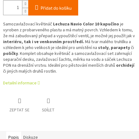
Přidat do košíku
Samozavlažovací květináč
Lechuza Navio Color 10 kapučíno
je
vyroben z probarveného plastu a má matný povrch. Vzhledem k tomu,
že má zabudovaný přepad a vypouštěcí ventil, je možné jej použít jak v
interiéru, tak i ve venkovním prostředí.
Má tvar malého truhlíku a
vzhledem k jeho velikosti je ideální pro umístění na
stoly
,
parapety
či
poličky
. Komplet obsahuje květináč a samozavlažovací set zahrnující
separační desku, zavlažovací šachtu, měrku na vodu a sáček Lechuza
PON na drenážní vrstvu. Ideální pro pěstování menších druhů
orchidejí
či jiných malých druhů rostlin.
Detailní informace
ZEPTAT SE
SDÍLET
Popis
Diskuze