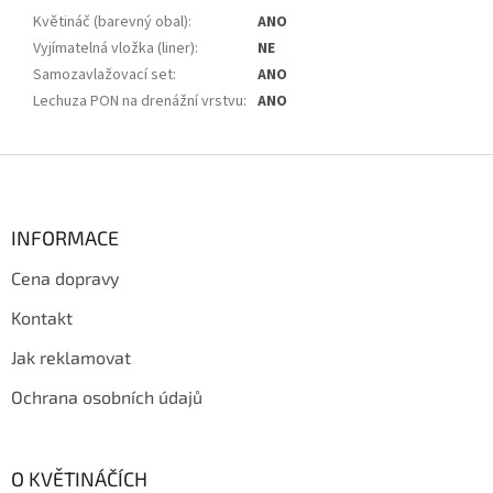
Květináč (barevný obal)
:
ANO
Vyjímatelná vložka (liner)
:
NE
Samozavlažovací set
:
ANO
Lechuza PON na drenážní vrstvu
:
ANO
Z
á
p
a
INFORMACE
t
Cena dopravy
í
Kontakt
Jak reklamovat
Ochrana osobních údajů
O KVĚTINÁČÍCH