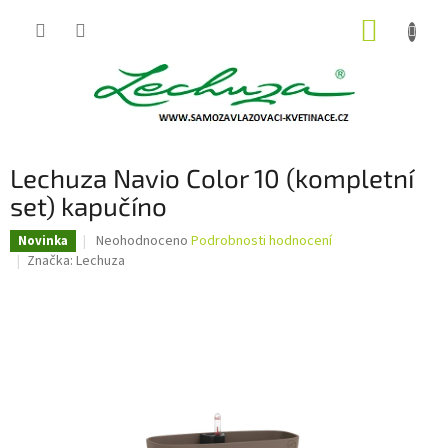
Přejít
NÁKUP
na
obsah
KOŠÍK
Lechuza Navio Color 10 (kompletní
set) kapučíno
Průměrné
Neohodnoceno
Podrobnosti hodnocení
Novinka
hodnocení
Značka:
Lechuza
produktu
je
0,0
z
5
hvězdiček.