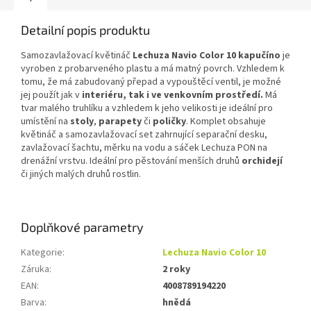
Detailní popis produktu
Samozavlažovací květináč
Lechuza Navio Color 10 kapučíno
je
vyroben z probarveného plastu a má matný povrch. Vzhledem k
tomu, že má zabudovaný přepad a vypouštěcí ventil, je možné
jej použít jak v
interiéru, tak i ve venkovním prostředí.
Má
tvar malého truhlíku a vzhledem k jeho velikosti je ideální pro
umístění na
stoly
,
parapety
či
poličky
. Komplet obsahuje
květináč a samozavlažovací set zahrnující separační desku,
zavlažovací šachtu, měrku na vodu a sáček Lechuza PON na
drenážní vrstvu. Ideální pro pěstování menších druhů
orchidejí
či jiných malých druhů rostlin.
Doplňkové parametry
Kategorie
:
Lechuza Navio Color 10
Záruka
:
2 roky
EAN
:
4008789194220
Barva
:
hnědá