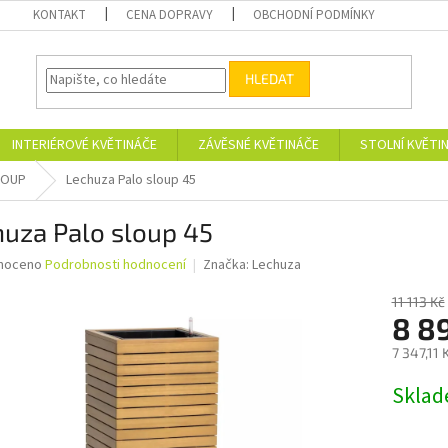
KONTAKT
CENA DOPRAVY
OBCHODNÍ PODMÍNKY
HLEDAT
INTERIÉROVÉ KVĚTINÁČE
ZÁVĚSNÉ KVĚTINÁČE
STOLNÍ KVĚTI
LOUP
Lechuza Palo sloup 45
huza Palo sloup 45
né
noceno
Podrobnosti hodnocení
Značka:
Lechuza
ní
u
11 113 Kč
8 8
7 347,11
Měrná
Skla
ek.
cena: