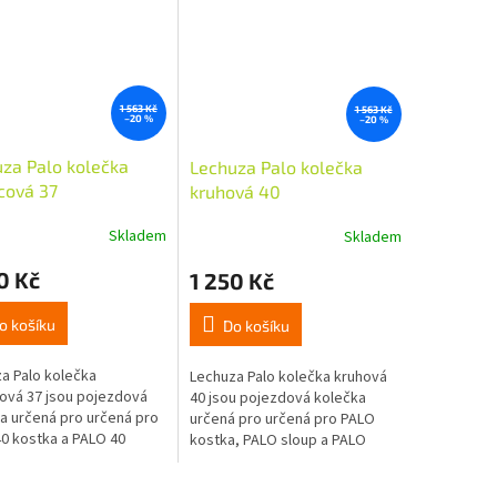
1 563 Kč
1 563 Kč
–20 %
–20 %
za Palo kolečka
Lechuza Palo kolečka
cová 37
kruhová 40
Skladem
Skladem
0 Kč
1 250 Kč
o košíku
Do košíku
a Palo kolečka
Lechuza Palo kolečka kruhová
ová 37 jsou pojezdová
40 jsou pojezdová kolečka
a určená pro určená pro
určená pro určená pro PALO
0 kostka a PALO 40
kostka, PALO sloup a PALO
 Jsou vyrobena z
Wide (v případě PALO Wide jsou
ptového dřeva s
potřeba 2 ks...