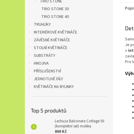
TRIO STONE
olejov
Popi
TRIO STONE 30
TRIO STONE 40
TRUHLÍKY
Det
INTERIÉROVÉ KVĚTINÁČE
Samo
ZÁVĚSNÉ KVĚTINÁČE
Je p
STOLNÍ KVĚTINÁČE
v
int
SUBSTRÁTY
zavl
Pro 
HNOJIVA
PŘÍSLUŠENSTVÍ
Výh
JEDNOTLIVÉ DÍLY
KVĚTINÁČE NA BYLINKY
Top 5 produktů
Lechuza Balconera Cottage 50
(kompletní set) mokka
800 Kč