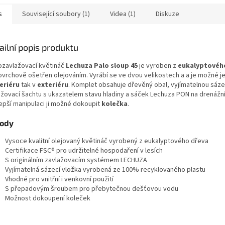
anou...
s
Související soubory (1)
Videa (1)
Diskuze
ailní popis produktu
zavlažovací květináč
Lechuza Palo sloup 45
je vyroben z
eukalyptovéh
ovrchově ošetřen olejováním. Vyrábí se ve dvou velikostech a a je možné jej
eriéru
tak v
exteriéru
. Komplet obsahuje dřevěný obal, vyjímatelnou sáze
ažovací šachtu s ukazatelem stavu hladiny a sáček Lechuza PON na drenážní
lepší manipulaci ji možné dokoupit
kolečka
.
ody
Vysoce kvalitní olejovaný květináč vyrobený z eukalyptového dřeva
Certifikace FSC® pro udržitelné hospodaření v lesích
S originálním zavlažovacím systémem LECHUZA
Vyjímatelná sázecí vložka vyrobená ze 100% recyklovaného plastu
Vhodné pro vnitřní i venkovní použití
S přepadovým šroubem pro přebytečnou dešťovou vodu
Možnost dokoupení koleček