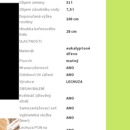
Objem zeminy
:
31 l
Objem zásobníku vody
:
7,5 l
Doporučená výška
100 cm
rostliny
:
Hloubka kořenového
28 cm
balu
:
VLASTNOSTI
:
eukalyptové
Materiál
:
dřevo
Povrch
:
matný
Mrazuvzdornost
:
ANO
Odolnost UV záření
:
ANO
Výrobce
:
LECHUZA
OBSAH BALENÍ
:
Květináč (dřevěný
ANO
obal)
:
Samozavlažovací set
:
ANO
Vyjímatelná vložka
ANO
(liner)
:
Lechuza PON na