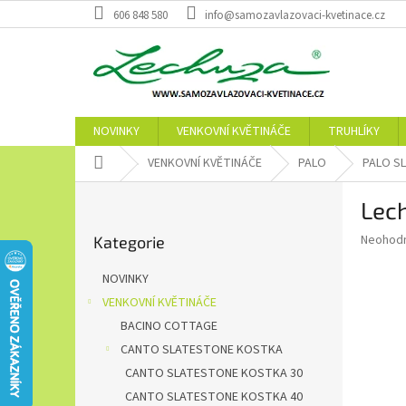
Přejít
606 848 580
info@samozavlazovaci-kvetinace.cz
na
obsah
NOVINKY
VENKOVNÍ KVĚTINÁČE
TRUHLÍKY
Domů
VENKOVNÍ KVĚTINÁČE
PALO
PALO S
P
Lec
o
Přeskočit
s
Průměr
Neohod
Kategorie
kategorie
t
hodnoce
r
produkt
NOVINKY
a
je
VENKOVNÍ KVĚTINÁČE
0,0
n
z
BACINO COTTAGE
n
5
í
CANTO SLATESTONE KOSTKA
hvězdič
p
CANTO SLATESTONE KOSTKA 30
a
CANTO SLATESTONE KOSTKA 40