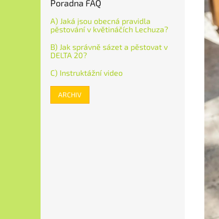
Poradna FAQ
A) Jaká jsou obecná pravidla
pěstování v květináčích Lechuza?
B) Jak správně sázet a pěstovat v
DELTA 20?
C) Instruktážní video
ARCHIV