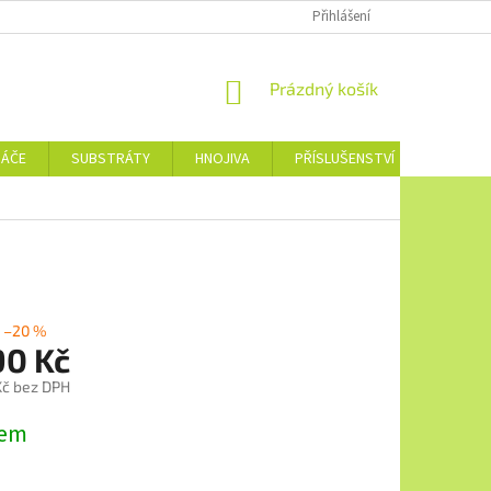
Přihlášení
NÁKUPNÍ
Prázdný košík
KOŠÍK
NÁČE
SUBSTRÁTY
HNOJIVA
PŘÍSLUŠENSTVÍ
JEDNOTL
–20 %
90 Kč
 Kč bez DPH
dem