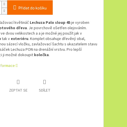
Přidat do košíku
ažovací květináč
Lechuza Palo sloup 45
je vyroben
ptového dřeva
. Je povrchově ošetřen olejováním.
 ve dvou velikostech a a je možné jej použít jak v
u
tak v
exteriéru
. Komplet obsahuje dřevěný obal,
nou sázecí vložku, zavlažovací šachtu s ukazatelem stavu
 sáček Lechuza PON na drenážní vrstvu. Pro lepší
ci ji možné dokoupit
kolečka
.
informace
ZEPTAT SE
SDÍLET