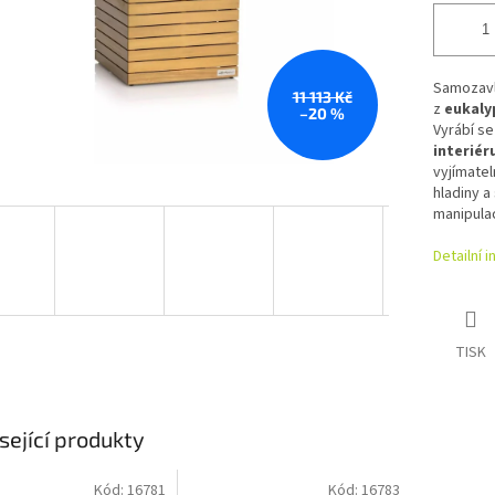
Samozavl
11 113 Kč
z
eukaly
–20 %
Vyrábí se
interiér
vyjímatel
hladiny a
manipula
Detailní 
TISK
sející produkty
Kód:
16781
Kód:
16783