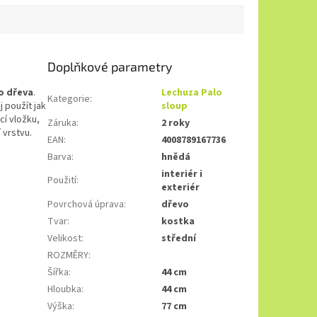
Doplňkové parametry
o dřeva
.
Lechuza Palo
Kategorie
:
 použít jak
sloup
cí vložku,
Záruka
:
2 roky
 vrstvu.
EAN
:
4008789167736
Barva
:
hnědá
interiér i
Použití
:
exteriér
Povrchová úprava
:
dřevo
Tvar
:
kostka
Velikost
:
střední
ROZMĚRY
:
Šířka
:
44 cm
Hloubka
:
44 cm
Výška
:
77 cm