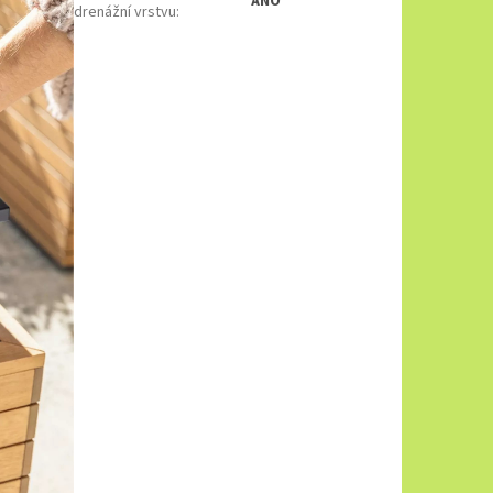
ANO
drenážní vrstvu
: