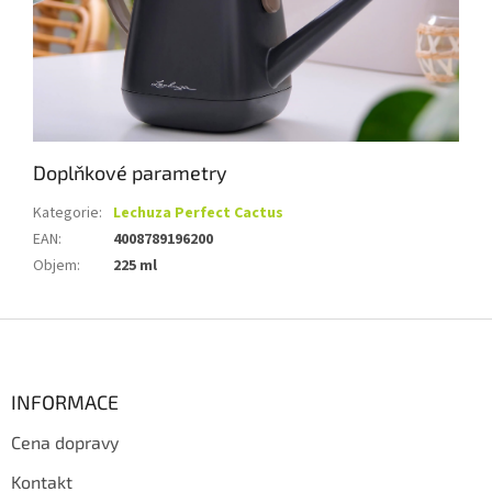
Doplňkové parametry
Kategorie
:
Lechuza Perfect Cactus
EAN
:
4008789196200
Objem
:
225 ml
Z
á
p
a
INFORMACE
t
Cena dopravy
í
Kontakt