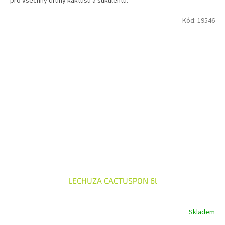
pro všechny druhy kaktusů a sukulentů.
Kód:
19546
LECHUZA CACTUSPON 6l
Skladem