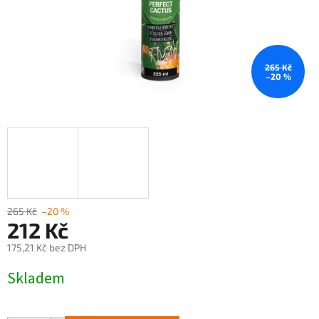
265 Kč
–20 %
265 Kč
–20 %
212 Kč
175,21 Kč bez DPH
Měrná
Skladem
cena: