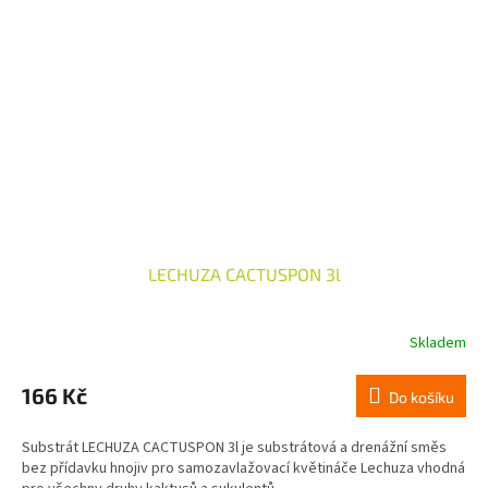
LECHUZA CACTUSPON 3l
Skladem
166 Kč
Do košíku
Substrát LECHUZA CACTUSPON 3l je substrátová a drenážní směs
bez přídavku hnojiv pro samozavlažovací květináče Lechuza vhodná