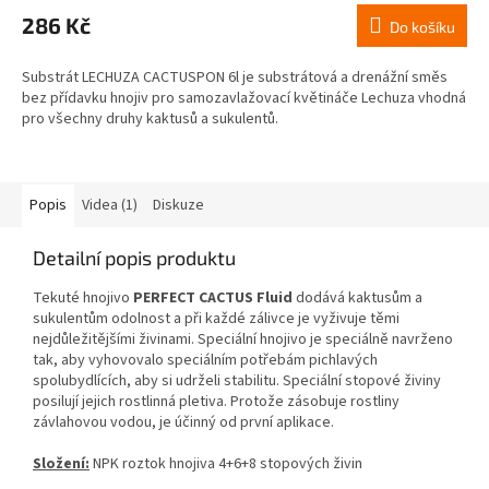
286 Kč
Do košíku
Substrát LECHUZA CACTUSPON 6l je substrátová a drenážní směs
bez přídavku hnojiv pro samozavlažovací květináče Lechuza vhodná
pro všechny druhy kaktusů a sukulentů.
Popis
Videa (1)
Diskuze
Detailní popis produktu
Tekuté hnojivo
PERFECT CACTUS Fluid
dodává kaktusům a
sukulentům odolnost a při každé zálivce je vyživuje těmi
nejdůležitějšími živinami. Speciální hnojivo je speciálně navrženo
tak, aby vyhovovalo speciálním potřebám pichlavých
spolubydlících, aby si udrželi stabilitu. Speciální stopové živiny
posilují jejich rostlinná pletiva. Protože zásobuje rostliny
závlahovou vodou, je účinný od první aplikace.
Složení:
NPK roztok hnojiva 4+6+8 stopových živin