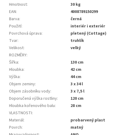
Hmotnost
:
30 kg
EAN
:
4008789150299
Barva
:
černá
Použití
:
interiér i exteriér
Povrchová úprava
:
pletený (Cottage)
Tvar
:
truhlík
Velikost
:
velký
ROZMĚRY
:
Šířka
:
130 cm
Hloubka
:
42 cm
Výška
:
44 cm
Objem zeminy
:
3 x 34 l
Objem zásobníku vody
:
3 x 7,5 l
Doporučená výška rostliny
:
120 cm
Hloubka kořenového balu
:
28 cm
VLASTNOSTI
:
Materiál
:
probarvený plast
Povrch
:
matný
Mrazuvzdornost
:
ANO