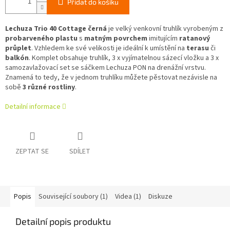
Přidat do košíku
Lechuza Trio 40 Cottage černá
je velký venkovní truhlík vyrobeným z
probarveného plastu
s
matným povrchem
imitujícím
ratanový
průplet
. Vzhledem ke své velikosti je ideální k umístění na
terasu
či
balkón
.
Komplet obsahuje truhlík, 3 x vyjímatelnou sázecí vložku a 3 x
samozavlažovací set se sáčkem Lechuza PON na drenážní vrstvu.
Znamená to tedy, že v jednom truhlíku můžete pěstovat nezávisle na
sobě
3 různé rostliny
.
Detailní informace
ZEPTAT SE
SDÍLET
Popis
Související soubory (1)
Videa (1)
Diskuze
Detailní popis produktu