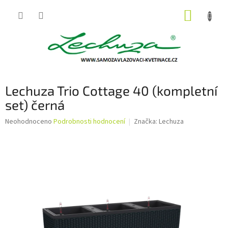
Přejít
NÁKUP
na
obsah
KOŠÍK
Lechuza Trio Cottage 40 (kompletní
set) černá
Průměrné
Neohodnoceno
Podrobnosti hodnocení
Značka:
Lechuza
hodnocení
produktu
je
0,0
z
5
hvězdiček.