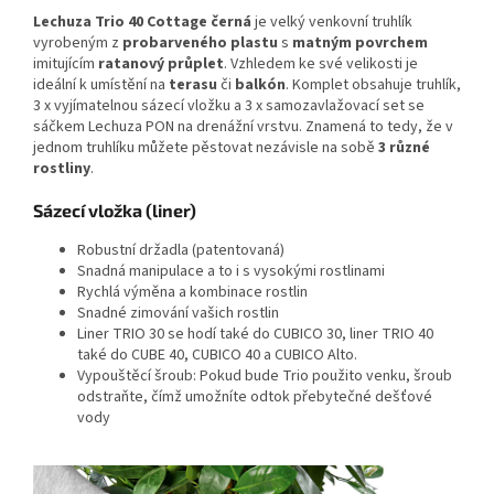
Lechuza Trio 40 Cottage černá
je velký venkovní truhlík
vyrobeným z
probarveného plastu
s
matným povrchem
imitujícím
ratanový průplet
. Vzhledem ke své velikosti je
ideální k umístění na
terasu
či
balkón
.
Komplet obsahuje truhlík,
3 x vyjímatelnou sázecí vložku a 3 x samozavlažovací set se
sáčkem Lechuza PON na drenážní vrstvu. Znamená to tedy, že v
jednom truhlíku můžete pěstovat nezávisle na sobě
3 různé
rostliny
.
Sázecí vložka (liner)
Robustní držadla (patentovaná)
Snadná manipulace a to i s vysokými rostlinami
Rychlá výměna a kombinace rostlin
Snadné zimování vašich rostlin
Liner TRIO 30 se hodí také do CUBICO 30, liner TRIO 40
také do CUBE 40, CUBICO 40 a CUBICO Alto.
Vypouštěcí šroub: Pokud bude Trio použito venku, šroub
odstraňte, čímž umožníte odtok přebytečné dešťové
vody