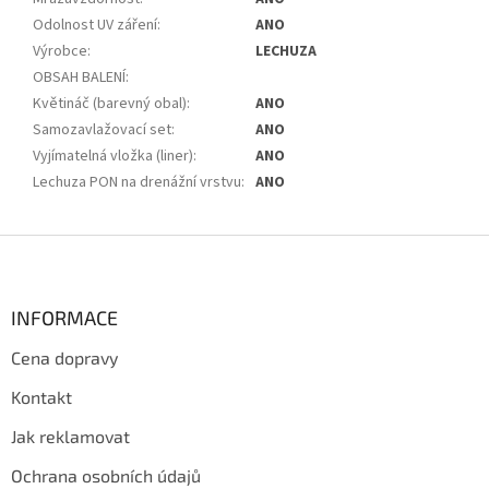
Odolnost UV záření
:
ANO
Výrobce
:
LECHUZA
OBSAH BALENÍ
:
Květináč (barevný obal)
:
ANO
Samozavlažovací set
:
ANO
Vyjímatelná vložka (liner)
:
ANO
Lechuza PON na drenážní vrstvu
:
ANO
Z
á
p
a
INFORMACE
t
Cena dopravy
í
Kontakt
Jak reklamovat
Ochrana osobních údajů