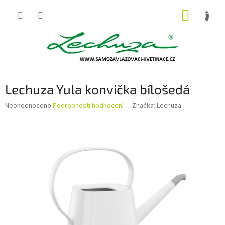
Přejít
NÁKUP
na
obsah
KOŠÍK
Lechuza Yula konvička bílošedá
Průměrné
Neohodnoceno
Podrobnosti hodnocení
Značka:
Lechuza
hodnocení
produktu
je
0,0
z
5
hvězdiček.