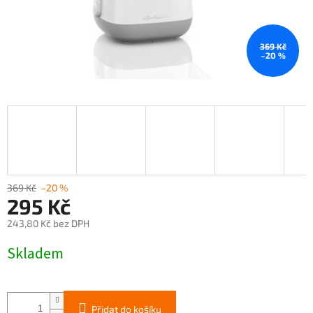
369 Kč
–20 %
369 Kč
–20 %
295 Kč
243,80 Kč bez DPH
Měrná
Skladem
cena:
Přidat do košíku