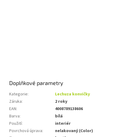
Doplňkové parametry
Kategorie
:
Lechuza konvičky
Záruka
:
2 roky
EAN
:
4008789138606
Barva
:
bílá
Použití
:
interiér
Povrchová úprava
:
nelakovaný (Color)