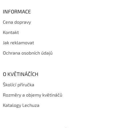
p
a
INFORMACE
t
Cena dopravy
í
Kontakt
Jak reklamovat
Ochrana osobních údajů
O KVĚTINÁČÍCH
Školící příručka
Rozměry a objemy květináčů
Katalogy Lechuza