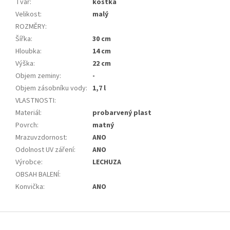
Tvar
:
kostka
Velikost
:
malý
ROZMĚRY
:
Šířka
:
30 cm
Hloubka
:
14 cm
Výška
:
22 cm
Objem zeminy
:
-
Objem zásobníku vody
:
1,7 l
VLASTNOSTI
:
Materiál
:
probarvený plast
Povrch
:
matný
Mrazuvzdornost
:
ANO
Odolnost UV záření
:
ANO
Výrobce
:
LECHUZA
OBSAH BALENÍ
:
Konvička
:
ANO
Z
á