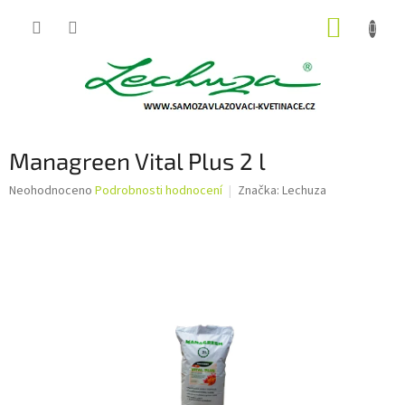
Přejít
NÁKUP
na
obsah
KOŠÍK
Managreen Vital Plus 2 l
Průměrné
Neohodnoceno
Podrobnosti hodnocení
Značka:
Lechuza
hodnocení
produktu
je
0,0
z
5
hvězdiček.