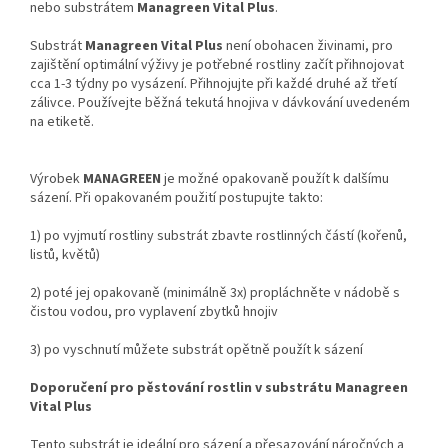
nebo substrátem
Managreen Vital Plus
.
Substrát
Managreen Vital Plus
není obohacen živinami, pro
zajištění optimální výživy je potřebné rostliny začít přihnojovat
cca 1-3 týdny po vysázení. Přihnojujte při každé druhé až třetí
zálivce. Používejte běžná tekutá hnojiva v dávkování uvedeném
na etiketě.
Výrobek
MANAGREEN
je možné opakovaně použít k dalšímu
sázení. Při opakovaném použití postupujte takto:
1) po vyjmutí rostliny substrát zbavte rostlinných částí (kořenů,
listů, květů)
2) poté jej opakovaně (minimálně 3x) propláchněte v nádobě s
čistou vodou, pro vyplavení zbytků hnojiv
3) po vyschnutí můžete substrát opětně použít k sázení
Doporučení pro pěstování rostlin v substrátu Managreen
Vital Plus
Tento substrát je ideální pro sázení a přesazování náročných a