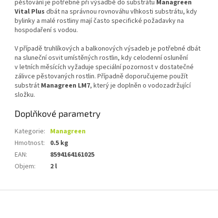
pěstování je potřebné při výsadbě do substrátu
Managreen
Vital Plus
dbát na správnou rovnováhu vlhkosti substrátu, kdy
bylinky a malé rostliny mají často specifické požadavky na
hospodaření s vodou.
V případě truhlíkových a balkonových výsadeb je potřebné dbát
na sluneční osvit umístěných rostlin, kdy celodenní oslunění
v letních měsících vyžaduje speciální pozornost v dostatečné
zálivce pěstovaných rostlin. Případně doporučujeme použít
substrát
Managreen LM7
, který je doplněn o vodozadržující
složku.
Doplňkové parametry
Kategorie
:
Managreen
Hmotnost
:
0.5 kg
EAN
:
8594164161025
Objem
:
2 l
Z
á
p