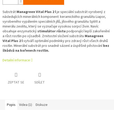
Substrát
Managreen Vital Plus 2 l
je speciální substrát vyrobený z
následujících minerálních komponent: keramického granulátu Liapor,
vyrobeného vypálením speciálních jílů, jílového granulátu Splitt a
minerálu zeolitu, který se vyznačuje vysokou sorpcí živin. Navíc
obsahuje enzymatický
stimulátor růstu
podporující lepší zakořenění
a růst rostlin po výsadbě. Zrnitostní složení substrátu
Managreen
Vital Plus 2 l
vytváří optimální podmínky pro zdravý růst všech druhů
rostlin.
Minerální substrát pro snadné sázení a úspěšné pěstování
bez
škůdců na kořenech rostlin.
Detailní informace
ZEPTAT SE
SDÍLET
Popis
Videa (1)
Diskuze