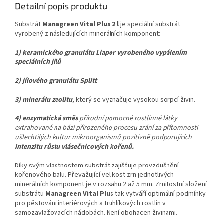
Detailní popis produktu
Substrát
Managreen Vital Plus 2 l
je speciální substrát
vyrobený z následujících minerálních komponent:
1) keramického granulátu Liapor vyrobeného vypálením
speciálních jílů
2) jílového granulátu Splitt
3) minerálu zeolitu
, který se vyznačuje vysokou sorpcí živin.
4)
enzymatická směs
přírodní pomocné rostlinné látky
extrahované na bázi přirozeného procesu zrání za přítomnosti
ušlechtilých kultur mikroorganismů pozitivně podporujících
intenzitu růstu vlásečnicových kořenů.
Díky svým vlastnostem substrát zajišťuje provzdušnění
kořenového balu. Převažující velikost zrn jednotlivých
minerálních komponent je v rozsahu 2 až 5 mm. Zrnitostní složení
substrátu
Managreen Vital Plus
tak vytváří optimální podmínky
pro pěstování interiérových a truhlíkových rostlin v
samozavlažovacích nádobách. Není obohacen živinami.