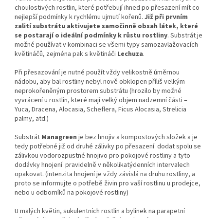
choulostivých rostlin, které potřebují ihned po přesazení mít co
nejlepší podmínky k rychlému ujmutí kořenů.
Již při prvním
zalití substrátu aktivujete samočinně obsah látek, které
se postarají o ideální podmínky k růstu rostliny
. Substrát je
možné používat v kombinaci se všemi typy samozavlažovacích
květináčů, zejména pak s květináči
Lechuza
.
Při přesazování je nutné použít vždy velikostně úměrnou
nádobu, aby bal rostliny nebyl nově obklopen příliš velkým
neprokořeněným prostorem substrátu (hrozilo by možné
vyvrácení u rostlin, které mají velký objem nadzemní části –
Yuca, Dracena, Alocasia, Scheflera, Ficus Alocasia, Strelicia
palmy, atd.)
Substrát
Managreen
je bez hnojiv a kompostových složek a je
tedy potřebné již od druhé zálivky po přesazení dodat spolu se
zálivkou vodorozpustné hnojivo pro pokojové rostliny a tyto
dodávky hnojení pravidelně v několikatýdenních intervalech
opakovat. (intenzita hnojení je vždy závislá na druhu rostliny, a
proto se informujte o potřebě živin pro vaší rostlinu u prodejce,
nebo u odborníků na pokojové rostliny)
U malých květin, sukulentních rostlin a bylinek na parapetní