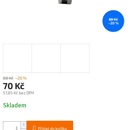
88 Kč
–20 %
88 Kč
–20 %
70 Kč
57,85 Kč bez DPH
Měrná
Skladem
cena:
Přidat do košíku