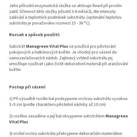
Jeho přírodní enzymatická složka se aktivuje ihned při prvním
zalití. Účinnost této složky působí 3-6 měsíců, dle intenzity
zalévání a teplotních podmínek substrátu. (optimální teplotou
substrátu je považováno rozmezí 15 - 36 °C).
Rozsah a způsob použití:
Substrát
Managreen Vital Plus
se používá pro pěstování
pokojových a balkónových květin. Je vhodný pro sázení do
samozavlažovacích nádob. Zajímavý vzhled substrátu jej
umožňuje využívat i jako čistě dekorativní materiál při aranžování
květin.
Postup při sázení:
1) Při výsadbě rostlin bal podsypeme vrstvou substrátu vysokou
3–5 cm (podle charakteru pěstební nádoby až 10 cm)
2) rostlinu zasadíme a její bal obsypeme substrátem
Managreen
Vital Plus
3) vrchní vrstvu substrátu překryjeme dekoračním materiálem