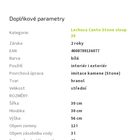
Doplňkové parametry
Lechuza Canto Stone sloup
Kategorie
:
30
Záruka
:
2 roky
EAN
:
4008789136077
Barva
:
bílá
Použití
:
interiér i exteriér
Povrchová úprava
:
imitace kamene (Stone)
Tvar
:
hranol
Velikost
:
střední
ROZMĚRY
:
Šířka
:
30 cm
Hloubka
:
30 cm
Výška
:
56 cm
Objem zeminy
:
12 l
Objem zásobníku vody
:
3 l