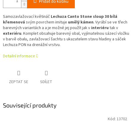
Přidat do košíku
Samozavlažovací květináč
Lechuza Canto Stone sloup 30 bílá
křemenová
svým povrchem imituje
umělý kámen
. Vyrábí se ve třech
barevných variantách a a je možné jej použít jak v
interiéru
tak v
exteriéru
. Komplet obsahuje barevný obal, vyjímatelnou sázecí vložku
v barvě obalu, zavlažovací šachtu s ukazatelem stavu hladiny a sáček
Lechuza PON na drenážní vrstvu.
Detailní informace
ZEPTAT SE
SDÍLET
Související produkty
Kód:
13702