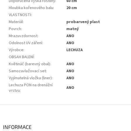
Doporučená výška rostliny
:
60 cm
Hloubka kořenového balu
:
20 cm
VLASTNOSTI
:
Materiál
:
probarvený plast
Povrch
:
matný
Mrazuvzdornost
:
ANO
Odolnost UV záření
:
ANO
Výrobce
:
LECHUZA
OBSAH BALENÍ
:
Květináč (barevný obal)
:
ANO
Samozavlažovací set
:
ANO
Vyjímatelná vložka (liner)
:
ANO
Lechuza PON na drenážní
ANO
vrstvu
:
Z
á
p
a
INFORMACE