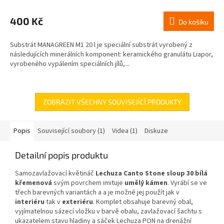
400 Kč
Do košíku
Substrát MANAGREEN M1 20 l je speciální substrát vyrobený z
následujících minerálních komponent: keramického granulátu Liapor,
vyrobeného vypálením speciálních jílů,...
ZOBRAZIT VŠECHNY SOUVISEJÍCÍ PRODUKTY
Popis
Související soubory (1)
Videa (1)
Diskuze
Detailní popis produktu
Samozavlažovací květináč
Lechuza Canto Stone sloup 30 bílá
křemenová
svým povrchem imituje
umělý kámen
. Vyrábí se ve
třech barevných variantách a a je možné jej použít jak v
interiéru
tak v
exteriéru
. Komplet obsahuje barevný obal,
vyjímatelnou sázecí vložku v barvě obalu, zavlažovací šachtu s
ukazatelem stavu hladiny a sáček Lechuza PON na drenážní