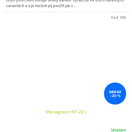
svým povrchem imituje umělý kámen. Vyrábí se ve třech barevných
variantách a a je možné jej použít jak v...
Kód:
995
500 Kč
–20 %
Managreen M1 20 l
Skladem