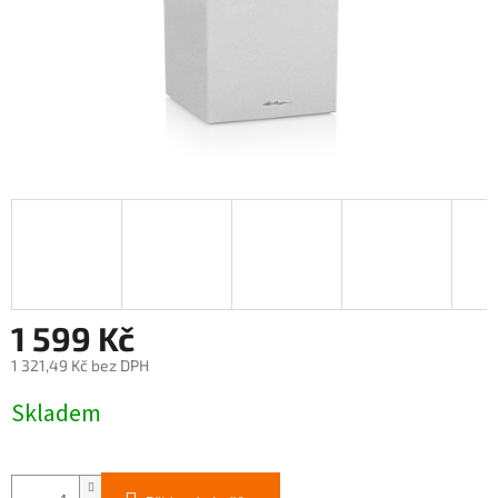
1 599 Kč
1 321,49 Kč bez DPH
Měrná
Skladem
cena: