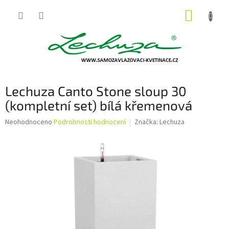
Přejít
NÁKUP
na
obsah
KOŠÍK
Lechuza Canto Stone sloup 30
(kompletní set) bílá křemenová
Průměrné
Neohodnoceno
Podrobnosti hodnocení
Značka:
Lechuza
hodnocení
produktu
je
0,0
z
5
hvězdiček.