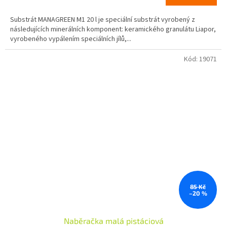
Substrát MANAGREEN M1 20 l je speciální substrát vyrobený z
následujících minerálních komponent: keramického granulátu Liapor,
vyrobeného vypálením speciálních jílů,...
Kód:
19071
85 Kč
–20 %
Naběračka malá pistáciová