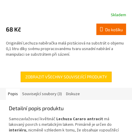
Skladem
68 Kč
Do košíku
Originální Lechuza naběračka malá pistáciová na substrát o objemu
0,1 litru díky svému propracovanému tvaru usnadní nabírání a
manipulaci se substrátem při sázení.
ZOBRAZIT VŠECHNY SOUVISEJÍCÍ PRODUKTY
Popis
Související soubory (3)
Diskuze
Detailní popis produktu
Samozavlažovací květináč
Lechuza Cararo antracit
má
lakovaný povrch s metalickým lakem. Primárně je určen do
interiéru
, nicméně vzhledem k tomu, že obsahuje vypouštěcí