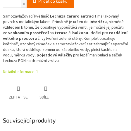
Přidat do košíku
Samozavlažovací květináč
Lechuza Cararo
antracit
má lakovaný
povrch s metalickým lakem. Primárně je určen do
interiéru
, nicméně
vzhledem k tomu, že obsahuje vypouštěcí ventil, je možné jej použít i
ve
venkovním prostředí
na
terase
či
balkonu
. Ideální pro
rozdělení
velkého prostoru
či vytvoření zelené stěny. Komplet obsahuje
květináč, ozdobný rámeček a samozavlažovací set zahrnující separační
desku, která odděluje zeminu od zásobníku vody, plnící šachtu na
vodu, měrku vody,
pojezdové válečky
pro lepší manipulaci a sáček
Lechuza PON na drenážní vrstvu.
Detailní informace
ZEPTAT SE
SDÍLET
Související produkty