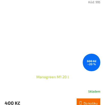
Kód:
995
500 Kč
–20 %
Managreen M1 20 l
Skladem
400 Kč
Do košíku