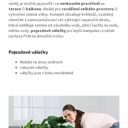
ventil, je možné jej použít i ve
venkovním prostředí
na
terase
či
balkonu
. Ideální pro
rozdělení velkého prostoru
či
vytvoření zelené stěny. Komplet obsahuje květináč, ozdobný
rámeček a samozavlažovací set zahrnující separační desku,
která odděluje zeminu od zásobníku vody, plnící šachtu na vodu,
měrku vody,
pojezdové válečky
pro lepší manipulaci a sáček
Lechuza PON na drenážní vrstvu.
Pojezdové válečky
Mobilní ve dvou směrech
robustní válečky
válečky jsou z boku neviditelné