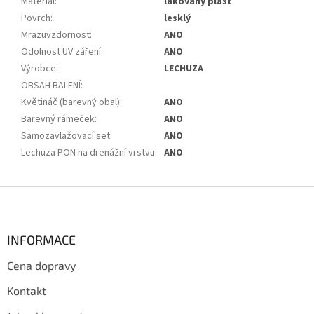
Materiál
:
lakovaný plast
Povrch
:
lesklý
Mrazuvzdornost
:
ANO
Odolnost UV záření
:
ANO
Výrobce
:
LECHUZA
OBSAH BALENÍ
:
Květináč (barevný obal)
:
ANO
Barevný rámeček
:
ANO
Samozavlažovací set
:
ANO
Lechuza PON na drenážní vrstvu
:
ANO
Z
á
p
a
INFORMACE
t
Cena dopravy
í
Kontakt