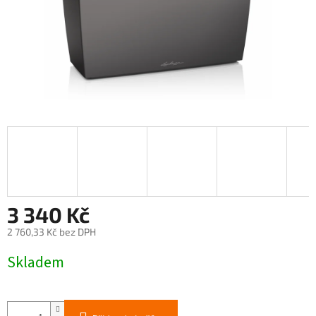
3 340 Kč
2 760,33 Kč bez DPH
Měrná
Skladem
cena: