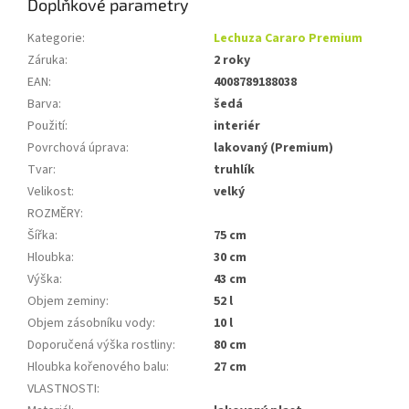
Doplňkové parametry
Kategorie
:
Lechuza Cararo Premium
Záruka
:
2 roky
EAN
:
4008789188038
Barva
:
šedá
Použití
:
interiér
Povrchová úprava
:
lakovaný (Premium)
Tvar
:
truhlík
Velikost
:
velký
ROZMĚRY
:
Šířka
:
75 cm
Hloubka
:
30 cm
Výška
:
43 cm
Objem zeminy
:
52 l
Objem zásobníku vody
:
10 l
Doporučená výška rostliny
:
80 cm
Hloubka kořenového balu
:
27 cm
VLASTNOSTI
: