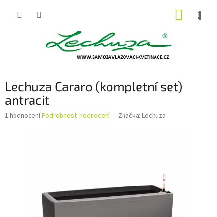
Přejít
NÁKUP
na
obsah
KOŠÍK
Lechuza Cararo (kompletní set)
antracit
Průměrné
1 hodnocení
Podrobnosti hodnocení
Značka:
Lechuza
hodnocení
produktu
je
5,0
z
5
hvězdiček.